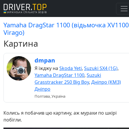
Yamaha DragStar 1100 (відьмочка XV1100
Virago)
Картина
dmpan
Я їжджу на
Skoda Yeti
,
Suzuki SX4 (1G)
,
Yamaha DragStar 1100
,
Suzuki
Grasstracker 250 Big Boy
,
Дніпро (КМЗ)
Дніпро
Полтава, Україна
Колись я побачив цю картину, аж мурахи по шкірі
побігли.