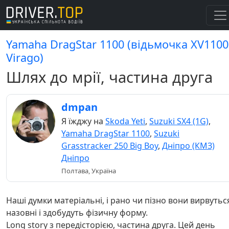
Yamaha DragStar 1100 (відьмочка XV1100
Virago)
Шлях до мрії, частина друга
dmpan
Я їжджу на
Skoda Yeti
,
Suzuki SX4 (1G)
,
Yamaha DragStar 1100
,
Suzuki
Grasstracker 250 Big Boy
,
Дніпро (КМЗ)
Дніпро
Полтава, Україна
Наші думки матеріальні, і рано чи пізно вони вирвутьс
назовні і здобудуть фізичну форму.
Long story з передісторією, частина друга. Цей день