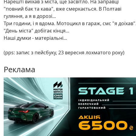
Нарешті виїхав з міста, ще засвітло. На заправці
"повний бак та кава", вже смеркається. В Полтаві
гуляння, а я в дорозі...
Три години, і я вдома. Мотоцикл в гараж, смс "я доїхав"
"День міста" добігає кінця...
Наші думки - матеріальні...
(pps: запис з пейсбуку, 23 вересня лохматого року)
Реклама