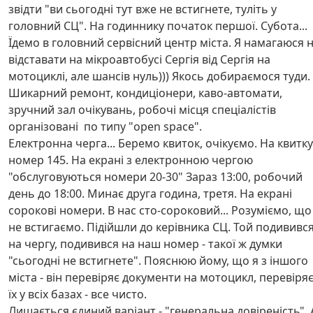
звідти "ви сьогодні тут вже не встигнете, туліть у
головний СЦ". На годиннику початок першої. Субота...
Їдемо в головний сервісний центр міста. Я намагаюся 
відставати на мікроавтобусі Сергія від Сергія на
мотоциклі, але шансів нуль))) Якось добираємося туди.
Шикарний ремонт, кондиціонери, каво-автомати,
зручний зал очікувань, робочі місця спеціалістів
організовані по типу "open space".
Електронна черга... Беремо квиток, очікуємо. На квитку
номер 145. На екрані з електронною чергою
"обслуговуються номери 20-30" Зараз 13:00, робочий
день до 18:00. Минає друга година, третя. На екрані
сорокові номери. В нас сто-сороковий... Розуміємо, що
не встигаємо. Підійшли до керівника СЦ. Той подививс
на чергу, подивився на наш номер - такої ж думки
"сьогодні не встигнете". Пояснюю йому, що я з іншого
міста - він перевіряє документи на мотоцикл, перевіря
їх у всіх базах - все чисто.
Лишається єдиний варіант - "генеральна довіреність". 