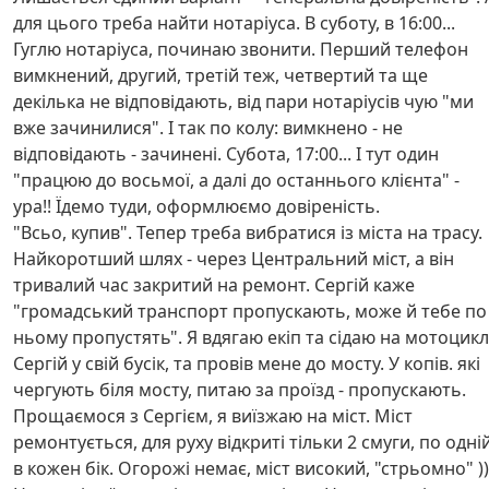
для цього треба найти нотаріуса. В суботу, в 16:00...
Гуглю нотаріуса, починаю звонити. Перший телефон
вимкнений, другий, третій теж, четвертий та ще
декілька не відповідають, від пари нотаріусів чую "ми
вже зачинилися". І так по колу: вимкнено - не
відповідають - зачинені. Субота, 17:00... І тут один
"працюю до восьмої, а далі до останнього клієнта" -
ура!! Їдемо туди, оформлюємо довіреність.
"Всьо, купив". Тепер треба вибратися із міста на трасу.
Найкоротший шлях - через Центральний міст, а він
тривалий час закритий на ремонт. Сергій каже
"громадський транспорт пропускають, може й тебе по
ньому пропустять". Я вдягаю екіп та сідаю на мотоцикл
Сергій у свій бусік, та провів мене до мосту. У копів. які
чергують біля мосту, питаю за проїзд - пропускають.
Прощаємося з Сергієм, я виїзжаю на міст. Міст
ремонтується, для руху відкриті тільки 2 смуги, по одні
в кожен бік. Огорожі немає, міст високий, "стрьомно" ))