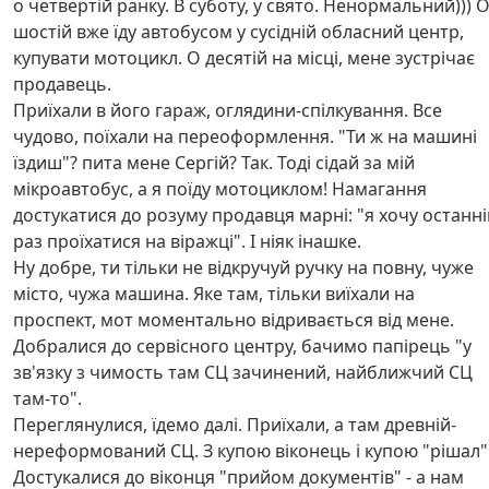
о четвертій ранку. В суботу, у свято. Ненормальний))) 
шостій вже їду автобусом у сусідній обласний центр,
купувати мотоцикл. О десятій на місці, мене зустрічає
продавець.
Приїхали в його гараж, оглядини-спілкування. Все
чудово, поїхали на переоформлення. "Ти ж на машині
їздиш"? пита мене Сергій? Так. Тоді сідай за мій
мікроавтобус, а я поїду мотоциклом! Намагання
достукатися до розуму продавця марні: "я хочу останні
раз проїхатися на віражці". І ніяк інашке.
Ну добре, ти тільки не відкручуй ручку на повну, чуже
місто, чужа машина. Яке там, тільки виїхали на
проспект, мот моментально відривається від мене.
Добралися до сервісного центру, бачимо папірець "у
зв'язку з чимость там СЦ зачинений, найближчий СЦ
там-то".
Переглянулися, їдемо далі. Приїхали, а там древній-
нереформований СЦ. З купою віконець і купою "рішал"
Достукалися до віконця "прийом документів" - а нам