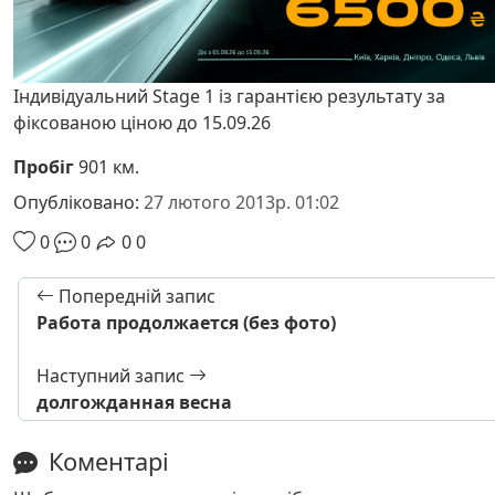
Індивідуальний Stage 1 із гарантією результату за
фіксованою ціною до 15.09.26
Пробіг
901 км.
Опубліковано:
27 лютого 2013р. 01:02
0
0
0
0
Попередній запис
Работа продолжается (без фото)
Наступний запис
долгожданная весна
Коментарі