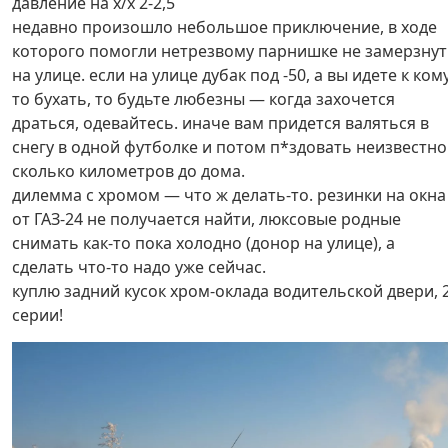
давление на х/х 2-2,5
недавно произошло небольшое приключение, в ходе
которого помогли нетрезвому парнишке не замерзну
на улице. если на улице дубак под -50, а вы идете к ком
то бухать, то будьте любезны — когда захочется
драться, одевайтесь. иначе вам придется валяться в
снегу в одной футболке и потом п*здовать неизвестно
сколько километров до дома.
дилемма с хромом — что ж делать-то. резинки на окна
от ГАЗ-24 не получается найти, люксовые родные
снимать как-то пока холодно (донор на улице), а
сделать что-то надо уже сейчас.
куплю задний кусок хром-оклада водительской двери, 
серии!