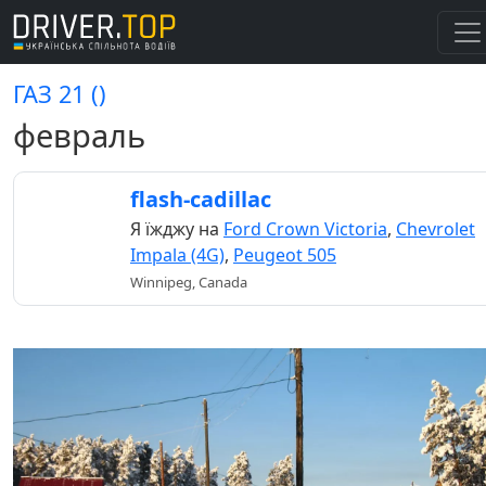
ГАЗ 21 ()
февраль
flash-cadillac
Я їжджу на
Ford Crown Victoria
,
Chevrolet
Impala (4G)
,
Peugeot 505
Winnipeg, Canada