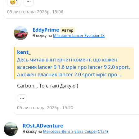
1
05 листопада 2025р. 15:06
EddyPrime
Автор
Я їжджу на
Mitsubishi Lancer Evolution IX
kent_
Десь читав в інтернеті комент, що кожен
власник lancer 9 1.6 мріє про lancer 9 2.0 sport,
а кожен власник lancer 2.0 sport мріє про
lancer 9 evo. Незнаю про власників 1.6 , але з
Carbon_, То є так) Дякую )
про 2.0 sport так точно. Гарна легенда.
05 листопада 2025р. 15:20
ROst.ADventure
Я їжджу на
Mercedes-Benz E-class Coupe (C124)