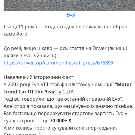
Evo)
І за ці 11 років — жодного дня не пожалів, що обрав
саме його.
До речі, якщо цікаво — ось стаття на Driver (як наші
шляхи з Evo зійшлись):
https://driver.top/communities/dt_press/676399
Невеличкий історичний факт:
У 2003 році Evo VIII став фіналістом у номінації
“Motor
Trend Car Of The Year”
у США.
Тоді всі говорили, що “це останній справжній Evo”.
Але історія показала, що ми цінуємо їх значно пізніше.
Fan fact: якщо перерахувати стартову вартість Evo у
сучасні гроші — це
70 000+ $
.
А ми колись просто купували їх як спортседани.
Смішно навіть.)