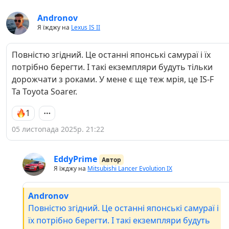
Andronov
Я їжджу на
Lexus IS II
Повністю згідний. Це останні японські самураї і їх
потрібно берегти. І такі екземпляри будуть тільки
дорожчати з роками. У мене є ще теж мрія, це IS-F
Та Toyota Soarer.
1
05 листопада 2025р. 21:22
EddyPrime
Автор
Я їжджу на
Mitsubishi Lancer Evolution IX
Andronov
Повністю згідний. Це останні японські самураї і
їх потрібно берегти. І такі екземпляри будуть