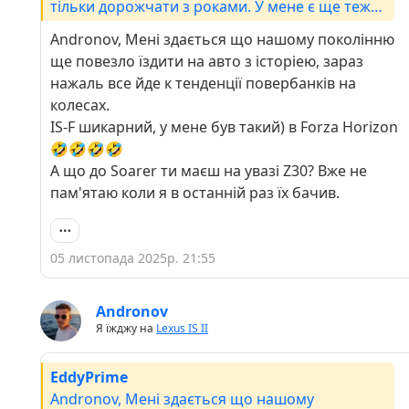
тільки дорожчати з роками. У мене є ще теж
мрія, це IS-F Та Toyota Soarer.
Andronov, Мені здається що нашому поколінню
ще повезло їздити на авто з історіею, зараз
нажаль все йде к тенденції повербанків на
колесах.
IS-F шикарний, у мене був такий) в Forza Horizon
🤣🤣🤣🤣
А що до Soarer ти маєш на увазі Z30? Вже не
пам'ятаю коли я в останній раз їх бачив.
05 листопада 2025р. 21:55
Andronov
Я їжджу на
Lexus IS II
EddyPrime
Andronov, Мені здається що нашому