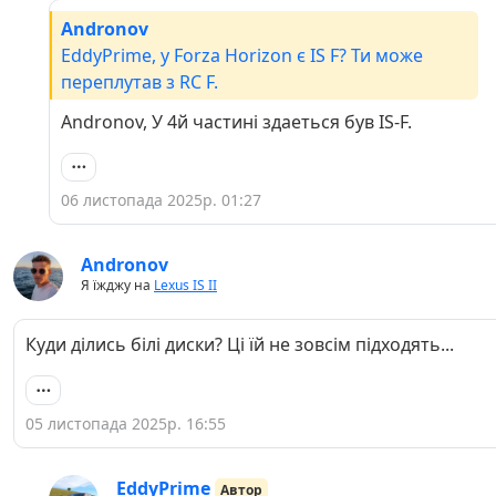
Andronov
EddyPrime, у Forza Horizon є IS F? Ти може
переплутав з RC F.
Andronov, У 4й частині здаеться був IS-F.
06 листопада 2025р. 01:27
Andronov
Я їжджу на
Lexus IS II
Куди ділись білі диски? Ці їй не зовсім підходять...
05 листопада 2025р. 16:55
EddyPrime
Автор