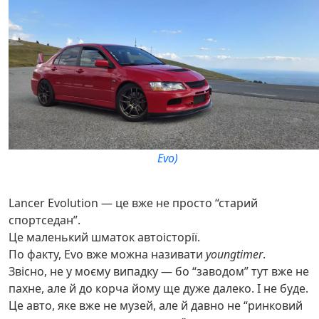
Evo)
Lancer Evolution — це вже не просто “старий
спортседан”.
Це маленький шматок автоісторії.
По факту, Evo вже можна називати
youngtimer
.
Звісно, не у моєму випадку — бо “заводом” тут вже не
пахне, але й до корча йому ще дуже далеко. І не буде.
Це авто, яке вже не музей, але й давно не “ринковий