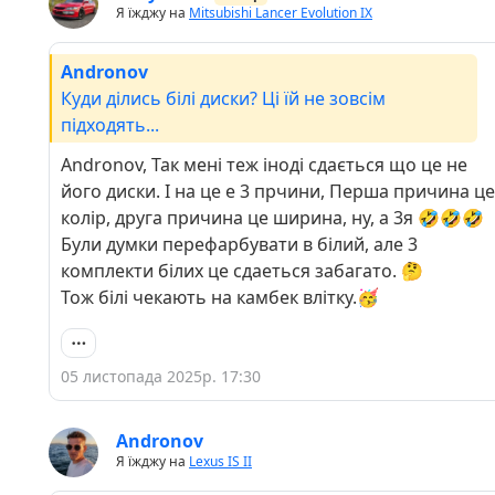
Я їжджу на
Mitsubishi Lancer Evolution IX
Andronov
Куди ділись білі диски? Ці їй не зовсім
підходять...
Andronov, Так мені теж іноді сдається що це не
його диски. І на це е 3 прчини, Перша причина це
колір, друга причина це ширина, ну, а 3я 🤣🤣🤣
Були думки перефарбувати в білий, але 3
комплекти білих це сдаеться забагато. 🤔
Тож білі чекають на камбек влітку.🥳
05 листопада 2025р. 17:30
Andronov
Я їжджу на
Lexus IS II