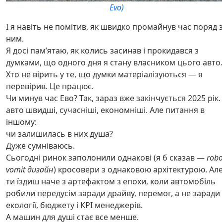
Evo)
І я навіть не помітив, як швидко промайнув час поряд 
ним.
Я досі пам’ятаю, як колись засинав і прокидався з
думками, що одного дня я стану власником цього авто
Хто не вірить у те, що думки матеріалізуються — я
перевірив. Це працює.
Чи минув час Ево? Так, зараз вже закінчується 2025 рік.
авто швидші, сучасніші, економніші. Але питання в
іншому:
чи залишилась в них душа?
Дуже сумніваюсь.
Сьогодні ринок заполонили однакові (я б сказав —
robo
vomit дизайн
) кросовери з однаковою архітектурою. Ал
ти їздиш наче з артефактом з епохи, коли автомобіль
робили передусім заради драйву, перемог, а не заради
екології, бюджету і KPI менеджерів.
А машин для душі стає все менше.