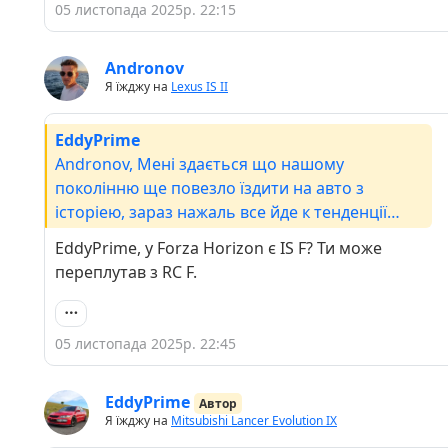
05 листопада 2025р. 22:15
Andronov
Я їжджу на
Lexus IS II
EddyPrime
Andronov, Мені здається що нашому
поколінню ще повезло їздити на авто з
історіею, зараз нажаль все йде к тенденції
повербанків на колесах.IS-F шикарний, у мене
EddyPrime, у Forza Horizon є IS F? Ти може
був такий) в Forza Horizon🤣🤣🤣🤣А що до
переплутав з RC F.
Soarer ти маєш на увазі Z30? Вже не пам'ятаю
коли я в останній раз їх бачив.
05 листопада 2025р. 22:45
EddyPrime
Автор
Я їжджу на
Mitsubishi Lancer Evolution IX