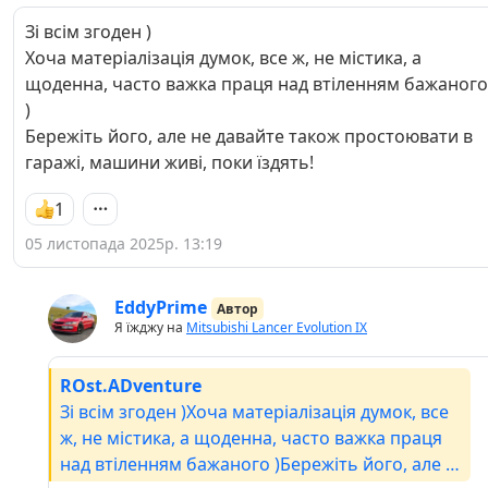
Зі всім згоден )
Хоча матеріалізація думок, все ж, не містика, а
щоденна, часто важка праця над втіленням бажаного
)
Бережіть його, але не давайте також простоювати в
гаражі, машини живі, поки їздять!
1
05 листопада 2025р. 13:19
EddyPrime
Автор
Я їжджу на
Mitsubishi Lancer Evolution IX
ROst.ADventure
Зі всім згоден )Хоча матеріалізація думок, все
ж, не містика, а щоденна, часто важка праця
над втіленням бажаного )Бережіть його, але не