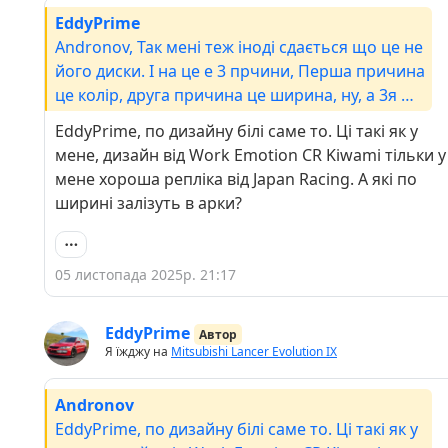
EddyPrime
Andronov, Так мені теж іноді сдається що це не
його диски. І на це е 3 прчини, Перша причина
це колір, друга причина це ширина, ну, а 3я 🤣
🤣🤣 Були думки перефарбувати в білий, але 3
EddyPrime, по дизайну білі саме то. Ці такі як у
комплекти білих це сдаеться забагато. 🤔Тож
мене, дизайн від Work Emotion CR Kiwami тільки у
білі чекають на камбек влітку.🥳
мене хороша репліка від Japan Racing. А які по
ширині залізуть в арки?
05 листопада 2025р. 21:17
EddyPrime
Автор
Я їжджу на
Mitsubishi Lancer Evolution IX
Andronov
EddyPrime, по дизайну білі саме то. Ці такі як у