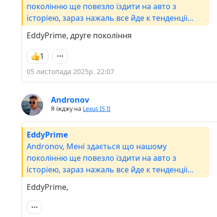
поколінню ще повезло їздити на авто з
історіею, зараз нажаль все йде к тенденції
повербанків на колесах.IS-F шикарний, у мене
EddyPrime, друге покоління
був такий) в Forza Horizon🤣🤣🤣🤣А що до
Soarer ти маєш на увазі Z30? Вже не пам'ятаю
1
коли я в останній раз їх бачив.
05 листопада 2025р. 22:07
Andronov
Я їжджу на
Lexus IS II
EddyPrime
Andronov, Мені здається що нашому
поколінню ще повезло їздити на авто з
історіею, зараз нажаль все йде к тенденції
повербанків на колесах.IS-F шикарний, у мене
EddyPrime,
був такий) в Forza Horizon🤣🤣🤣🤣А що до
Soarer ти маєш на увазі Z30? Вже не пам'ятаю
коли я в останній раз їх бачив.