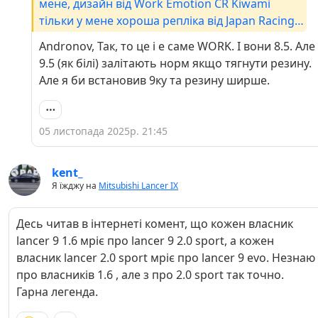
мене, дизайн від Work Emotion CR Kiwami
тільки у мене хороша репліка від Japan Racing.
А які по ширині залізуть в арки?
Andronov, Так, то це і е саме WORK. І вони 8.5. Але
9.5 (як білі) залітають норм якщо тягнути резину.
Але я би встановив 9ку та резину ширше.
05 листопада 2025р. 21:45
kent_
Я їжджу на
Mitsubishi Lancer IX
Десь читав в інтернеті комент, що кожен власник
lancer 9 1.6 мріє про lancer 9 2.0 sport, а кожен
власник lancer 2.0 sport мріє про lancer 9 evo. Незнаю
про власників 1.6 , але з про 2.0 sport так точно.
Гарна легенда.