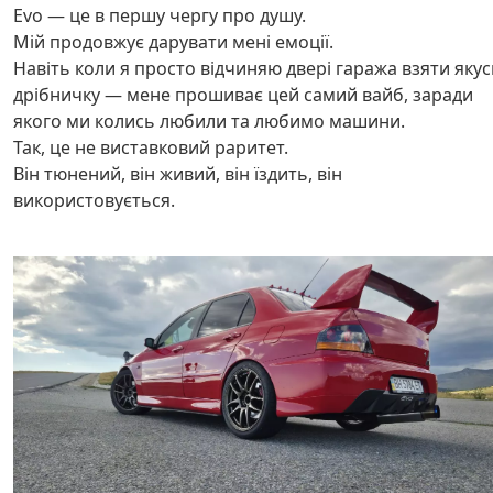
Evo — це в першу чергу про душу.
Мій продовжує дарувати мені емоції.
Навіть коли я просто відчиняю двері гаража взяти якус
дрібничку — мене прошиває цей самий вайб, заради
якого ми колись любили та любимо машини.
Так, це не виставковий раритет.
Він тюнений, він живий, він їздить, він
використовується.