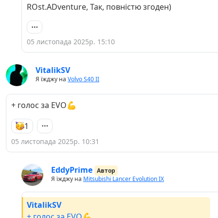
давайте також простоювати в гаражі, машини
ROst.ADventure, Так, повністю згоден)
живі, поки їздять!
05 листопада 2025р. 15:10
VitalikSV
Я їжджу на
Volvo S40 II
+ голос за ЕVO💪
1
05 листопада 2025р. 10:31
EddyPrime
Автор
Я їжджу на
Mitsubishi Lancer Evolution IX
VitalikSV
+ голос за ЕVO💪