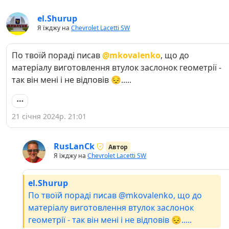
el.Shurup
Я їжджу на
Chevrolet Lacetti SW
По твоїй пораді писав
@mkovalenko
, що до
матеріалу виготовлення втулок заслонок геометрії -
так він мені і не відповів 😔.....
21 січня 2024р. 21:01
RusLanCk
Автор
Я їжджу на
Chevrolet Lacetti SW
el.Shurup
По твоїй пораді писав @mkovalenko, що до
матеріалу виготовлення втулок заслонок
геометрії - так він мені і не відповів 😔.....