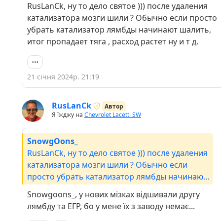
RusLanCk, ну то дело святое ))) после удаления
катализатора мозги шили ? Обычно если просто
убрать катализатор лямбды начинают шалить,
итог пропадает тяга , расход растет ну и т д.
21 січня 2024р. 21:19
RusLanCk
Автор
Я їжджу на
Chevrolet Lacetti SW
SnowgOons_
RusLanCk, ну то дело святое ))) после удаления
катализатора мозги шили ? Обычно если
просто убрать катализатор лямбды начинают
шалить, итог пропадает тяга , расход растет ну
Snowgoons_, у нових мізках відшивали другу
и т д.
лямбду та ЕГР, бо у мене їх з заводу немає...