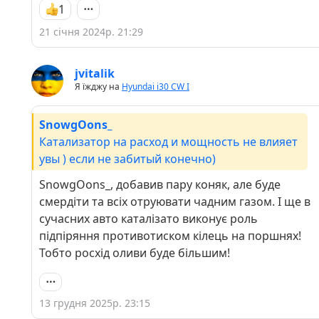
1
21 січня 2024р. 21:29
jvitalik
Я їжджу на
Hyundai i30 CW I
SnowgOons_
Катализатор на расход и мощность не влияет
увы ) если не забитый конечно)
SnowgOons_, добавив пару коняк, але буде
смердіти та всіх отруювати чадним газом. І ще в
сучасних авто каталізато виконує роль
підпіряння противотиском кілець на поршнях!
Тобто росхід оливи буде більшим!
13 грудня 2025р. 23:15