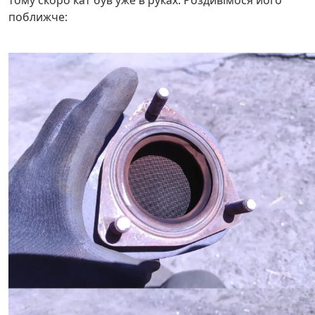
тому скоро кат був уже в руках. Роздивімося його
поближче: