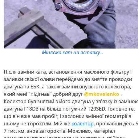
Міняємо кат на вставку...
Після заміни ката, встановлення масляного фільтру і
заливки свіжої оливи перейдемо до зняття проводки
двигуна та ЕБК, а також заміни впускного колектора,
який мені "підігнав" добрий друг
@mkovalenko
.
Колектор був знятий з його двигуна у зв'язку із заміно
двигуна F18D3 на більш потужний T20SED. Головне те,
що він вже мав пробіг, і заслонки змінної геометрії в
ньому не торохтіли. Мій же
колектор
, проїхавши десь 5
7 тис. км, знов заторохтів. Можливо, матеріал