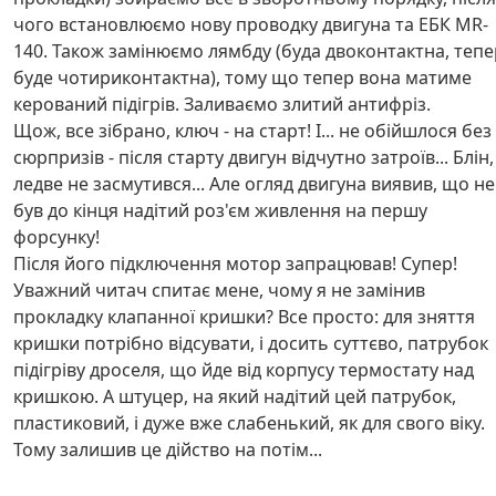
чого встановлюємо нову проводку двигуна та ЕБК MR-
140. Також замінюємо лямбду (буда двоконтактна, тепе
буде чотириконтактна), тому що тепер вона матиме
керований підігрів. Заливаємо злитий антифріз.
Щож, все зібрано, ключ - на старт! І... не обійшлося без
сюрпризів - після старту двигун відчутно затроїв... Блін,
ледве не засмутився... Але огляд двигуна виявив, що не
був до кінця надітий роз'єм живлення на першу
форсунку!
Після його підключення мотор запрацював! Супер!
Уважний читач спитає мене, чому я не замінив
прокладку клапанної кришки? Все просто: для зняття
кришки потрібно відсувати, і досить суттєво, патрубок
підігріву дроселя, що йде від корпусу термостату над
кришкою. А штуцер, на який надітий цей патрубок,
пластиковий, і дуже вже слабенький, як для свого віку.
Тому залишив це дійство на потім...