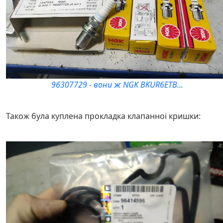
96307729 - вони ж NGK BKUR6ETB...
Також була куплена прокладка клапанної кришки: