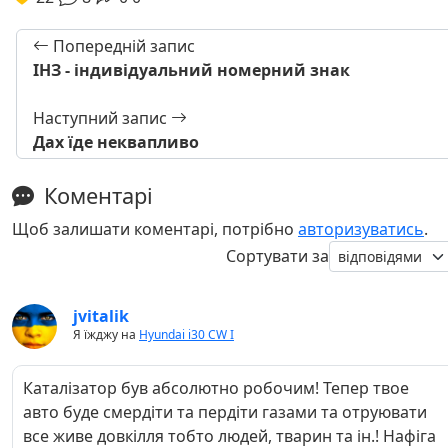
Попередній запис
ІНЗ - індивідуальний номерний знак
Наступний запис
Дах їде неквапливо
Коментарі
Щоб залишати коментарі, потрібно
авторизуватись
.
Сортувати за
jvitalik
Я їжджу на
Hyundai i30 CW I
Каталізатор був абсолютно робочим! Тепер твое
авто буде смердіти та пердіти газами та отруювати
все живе довкілля тобто людей, тварин та ін.! Нафіга