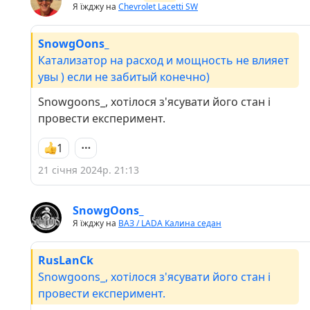
Я їжджу на
Chevrolet Lacetti SW
SnowgOons_
Катализатор на расход и мощность не влияет
увы ) если не забитый конечно)
Snowgoons_, хотілося з'ясувати його стан і
провести експеримент.
1
21 січня 2024р. 21:13
SnowgOons_
Я їжджу на
ВАЗ / LADA Калина седан
RusLanCk
Snowgoons_, хотілося з'ясувати його стан і
провести експеримент.