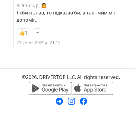
el.Shurup, 🤷
Якби я знав, то підказав би, а так - чим міг
допоміг...
1
21 січня 2024р. 21:12
©2026. DRIVERTOP LLC. All rights reserved.