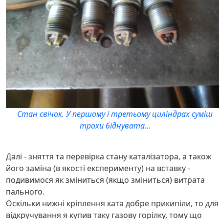
Стан свічок. У першому і третьому циліндрах суміш
трохи біднувата...
Далі - зняття та перевірка стану каталізатора, а також
його заміна (в якості експерименту) на вставку -
подивимося як зміниться (якщо зміниться) витрата
пального.
Оскільки нижні кріплення ката добре прикипіли, то для
відкручування я купив таку газову горілку, тому що