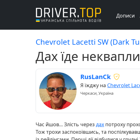
Дописи
Chevrolet Lacetti SW (Dark T
Дах їде неквапл
RusLanCk
Я їжджу на
Chevrolet Lac
Черкаси, Україна
Час йшов... Злість через
дах
потроху прохо
Тож трохи заспокоївшись, та поспілкувавш
із рейлінгами. Перші дії відбулися у грудні