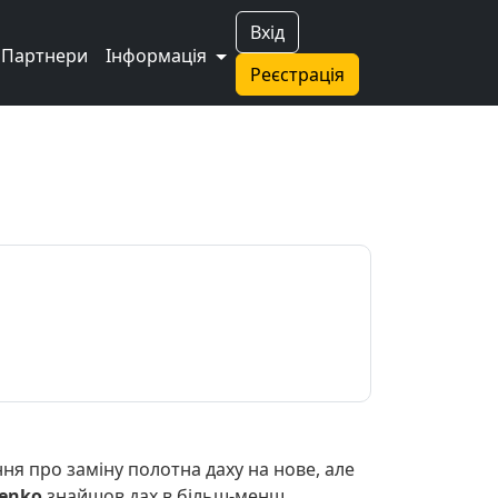
Вхід
Партнери
Інформація
Реєстрація
ня про заміну полотна даху на нове, але
enko
знайшов дах в більш-менш