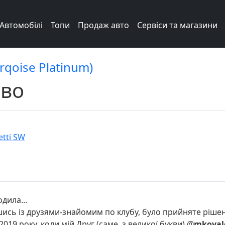
Автомобілі
Топи
Продаж авто
Сервіси та магазини
urqoise Platinum)
иво
etti SW
дила...
ись із друзями-знайомим по клубу, було прийняте рішен
 2019 року, коли мій Друг (саме, з великої букви) @
mkoval