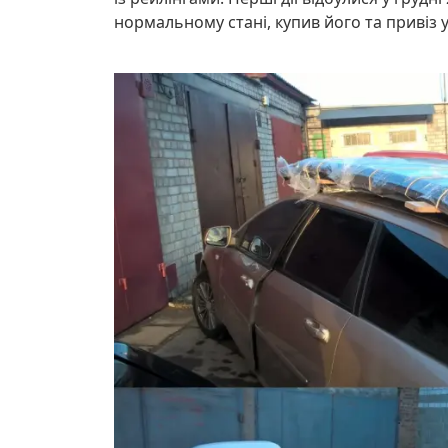
нормальному стані, купив його та привіз у