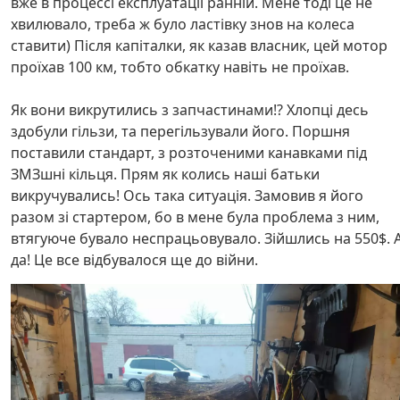
вже в процессі експлуатації ранній. Мене тоді це не
хвилювало, треба ж було ластівку знов на колеса
ставити) Після капіталки, як казав власник, цей мотор
проїхав 100 км, тобто обкатку навіть не проїхав.
Як вони викрутились з запчастинами!? Хлопці десь
здобули гільзи, та перегільзували його. Поршня
поставили стандарт, з розточеними канавками під
ЗМЗшні кільця. Прям як колись наші батьки
викручувались! Ось така ситуація. Замовив я його
разом зі стартером, бо в мене була проблема з ним,
втягуюче бувало неспрацьовувало. Зійшлись на 550$. 
да! Це все відбувалося ще до війни.