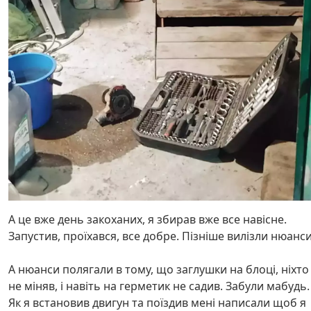
А це вже день закоханих, я збирав вже все навісне.
Запустив, проїхався, все добре. Пізніше вилізли нюанси
А нюанси полягали в тому, що заглушки на блоці, ніхто
не міняв, і навіть на герметик не садив. Забули мабудь.
Як я встановив двигун та поїздив мені написали щоб я