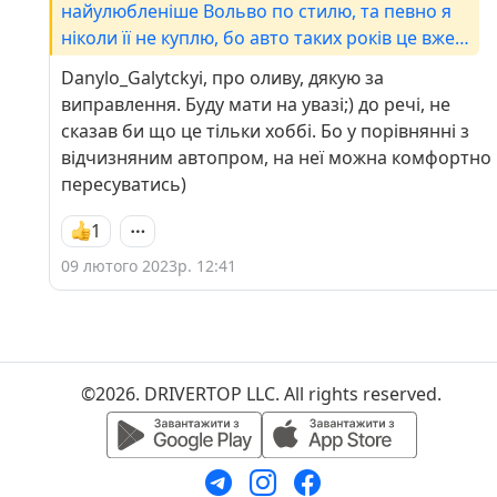
найулюбленіше Вольво по стилю, та певно я
ніколи її не куплю, бо авто таких років це вже
не транспорт, а хобі, на яке треба мати час та
Danylo_Galytckyi, про оливу, дякую за
фінанси.Не ображайся, але хочу дещо
виправлення. Буду мати на увазі;) до речі, не
виправити :) Масло буває 73% та 82%, ще буває
сказав би що це тільки хоббі. Бо у порівнянні з
68, але то гівно а не масло )) А в двигун
відчизняним автопром, на неї можна комфортно
заливається рідке технічне мастило на основі
пересуватись)
продуктів переробки нафти - олива ;)
1
09 лютого 2023р. 12:41
©2026. DRIVERTOP LLC. All rights reserved.