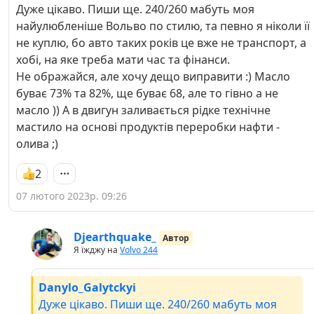
Дуже цікаво. Пиши ще. 240/260 мабуть моя
найулюбленіше Вольво по стилю, та певно я ніколи її
не куплю, бо авто таких років це вже не транспорт, а
хобі, на яке треба мати час та фінанси.
Не ображайся, але хочу дещо виправити :) Масло
буває 73% та 82%, ще буває 68, але то гівно а не
масло )) А в двигун заливається рідке технічне
мастило на основі продуктів переробки нафти -
олива ;)
2
07 лютого 2023р. 09:26
Djearthquake_
Автор
Я їжджу на
Volvo 244
Danylo_Galytckyi
Дуже цікаво. Пиши ще. 240/260 мабуть моя