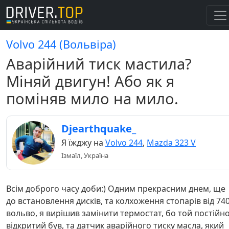
Volvo 244 (Вольвіра)
Аварійний тиск мастила?
Міняй двигун! Або як я
поміняв мило на мило.
Djearthquake_
Я їжджу на
Volvo 244
,
Mazda 323 V
Ізмаїл, Україна
Всім доброго часу доби:) Одним прекрасним днем, ще
до встановлення дисків, та колхоження стопарів від 740
вольво, я вирішив замінити термостат, бо той постійн
відкритий був, та датчик аварійного тиску масла, який