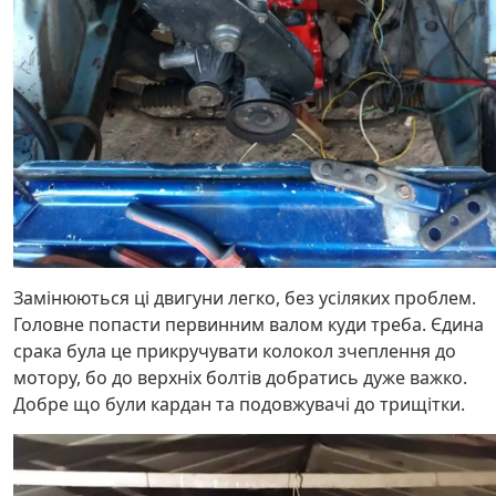
Замінюються ці двигуни легко, без усіляких проблем.
Головне попасти первинним валом куди треба. Єдина
срака була це прикручувати колокол зчеплення до
мотору, бо до верхніх болтів добратись дуже важко.
Добре що були кардан та подовжувачі до трищітки.