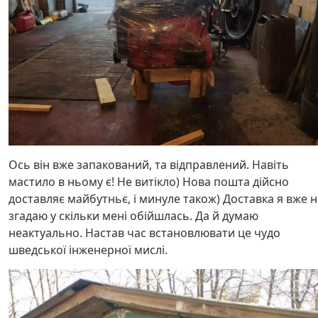
Ось він вже запакований, та відправлений. Навіть
мастило в ньому є! Не витікло) Нова пошта дійсно
доставляє майбутньє, і минуле також) Доставка я вже н
згадаю у скільки мені обійшлась. Да й думаю
неактуально. Настав час встановлювати це чудо
шведської інженерної мислі.