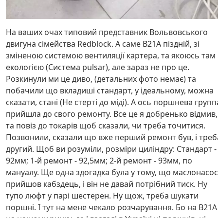
На ваших очах типовий представник Вольвовського
двигуна сімейства Redblock. А саме В21А піздній, зі
зміненою системою вентиляції картера, та якоюсь там
екологією (Система pulsar), але зараз не про це.
Розкинули ми це диво, (детальних фото немає) та
побачили що вкладиші стандарт, у ідеальному, можна
сказати, стані (Не стерті до міді). А ось поршнева групп
прийшла до свого ремонту. Все це я добренько відмив,
та повіз до токарів щоб сказали, чи треба точитися.
Позвонили, сказали що вже перший ремонт був, і треб
другий. Щоб ви розуміли, розміри циліндру: Стандарт -
92мм; 1-й ремонт - 92,5мм; 2-й ремонт - 93мм, по
мануалу. Ще одна здогадка була у тому, що маслонасос
прийшов кабздець, і він не давай потрібний тиск. Ну
тупо люфт у парі шестерен. Ну щож, треба шукати
поршні. І тут на мене чекало розчарування. Бо на В21А