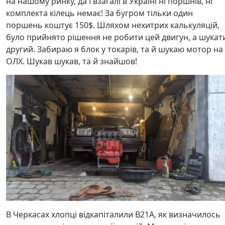
на нашому ринку, да і взагалі в Україні ні поршнів, ні
комплекта кілець немає! За бугром тільки один
поршень коштує 150$. Шляхом нехитрих калькуляцій,
було прийнято рішення не робити цей двигун, а шукат
другий. Забираю я блок у токарів, та й шукаю мотор на
ОЛХ. Шукав шукав, та й знайшов!
В Черкасах хлопці відкапіталили В21А, як визначилось