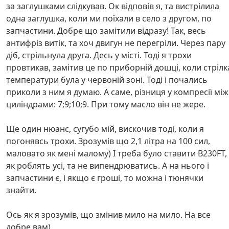
за заглушками слідкував. Ок відповів я, та вистрілила
одна заглушка, коли ми поїхали в село з другом, по
запчастини. Добре що замітили відразу! Так, весь
антифріз витік, та хоч двигун не перегріли. Через пару
діб, стрільнула друга. Десь у місті. Тоді я трохи
провтикав, замітив це по приборній дошці, коли стрілк
температури була у червоній зоні. Тоді і почались
приколи з ним я думаю. А саме, різниця у компресії між
циліндрами: 7;9;10;9. При тому масло він не жере.
Ще один нюанс, сугубо мій, вискочив тоді, коли я
погонявсь трохи. Зрозумів що 2,1 літра на 100 сил,
маловато як мені малому) І треба було ставити В230FT,
як роблять усі, та не випендрюватись. А на нього і
запчастини є, і якщо є гроші, то можна і тюнячки
знайти.
Ось як я зрозумів, що змінив мило на мило. На все
добре вам)