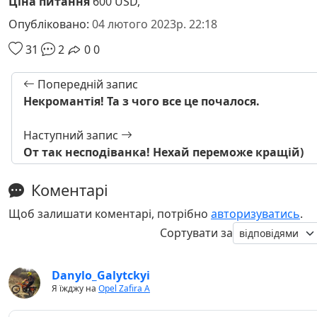
Ціна питання
600 USD,
Опубліковано:
04 лютого 2023р. 22:18
31
2
0
0
Попередній запис
Некромантія! Та з чого все це почалося.
Наступний запис
От так несподіванка! Нехай переможе кращій)
Коментарі
Щоб залишати коментарі, потрібно
авторизуватись
.
Сортувати за
Danylo_Galytckyi
Я їжджу на
Opel Zafira A