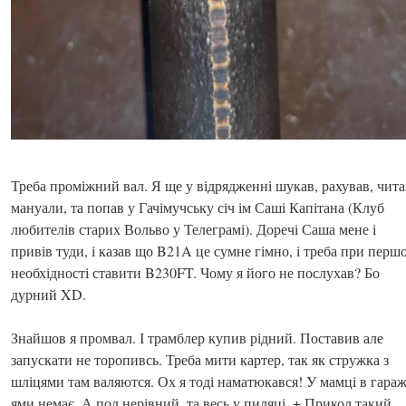
Треба проміжний вал. Я ще у відрядженні шукав, рахував, чита
мануали, та попав у Гачімучську січ ім Саші Капітана (Клуб
любителів старих Вольво у Телеграмі). Доречі Саша мене і
привів туди, і казав що B21A це сумне гімно, і треба при першо
необхідності ставити B230FT. Чому я його не послухав? Бо
дурний XD.
Знайшов я промвал. І трамблер купив рідний. Поставив але
запускати не торопивсь. Треба мити картер, так як стружка з
шліцями там валяются. Ох я тоді наматюкався! У мамці в гараж
ями немає. А пол нерівний, та весь у пиляці. + Прикол такий,