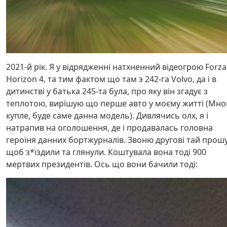
2021-й рік. Я у відрядженні натхненний відеогрою Forza
Horizon 4, та тим фактом що там э 242-га Volvo, да і в
дитинстві у батька 245-та була, про яку він згадує з
теплотою, вирішую що перше авто у моєму житті (Мн
купле, буде саме данна модель). Дивлячись олх, я і
натрапив на оголошення, де і продавалась головна
героїня данних бортжурналів. Звоню другові тай прош
щоб з*їздили та глянули. Коштувала вона тоді 900
мертвих президентів. Ось що вони бачили тоді: