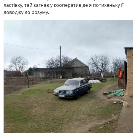
ластівку, тай загнав у кооператив де я потихеньку її
доводжу до розуму.