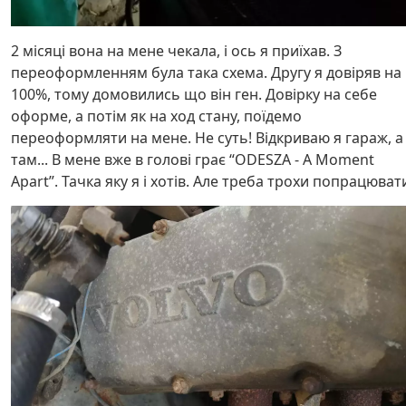
2 місяці вона на мене чекала, і ось я приїхав. З
переоформленням була така схема. Другу я довіряв на
100%, тому домовились що він ген. Довірку на себе
оформе, а потім як на ход стану, поїдемо
переоформляти на мене. Не суть! Відкриваю я гараж, а
там... В мене вже в голові грає “ODESZA - A Moment
Apart”. Тачка яку я і хотів. Але треба трохи попрацюват