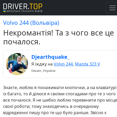
Volvo 244 (Вольвіра)
Некромантія! Та з чого все це
почалося.
Djearthquake_
Я їжджу на
Volvo 244
,
Mazda 323 V
Ізмаїл, Україна
Знаєте, люблю я понажимати кнопочки, а на клавіатурі
їх багато, то й ділюся я своїми спогадами про те з чого
все почалося. Я не шибко люблю теревенити про місц
своєї роботи, тому знаходячись в очередному
відрядженні пишу про те що було раніше. Звісно є