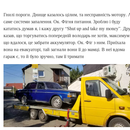
Гнилі пороги. Днище казалось цілим, та несправність мотору. 
саме системи запалення. Ок. Фігня питання. Зроблю і буду
кататись думав я, і кажу другу “Shut up and take my money”. Др
казав, що торгуватись попередній володарь не хотів, максимум
що вдалося, це забрати аккумулятор. Ок. Фіг з ним. Приїхала
вона на евакуаторі, тай загнали вони її до мамці. В неї вдома
гараж є, то й було зручно, там її тримати