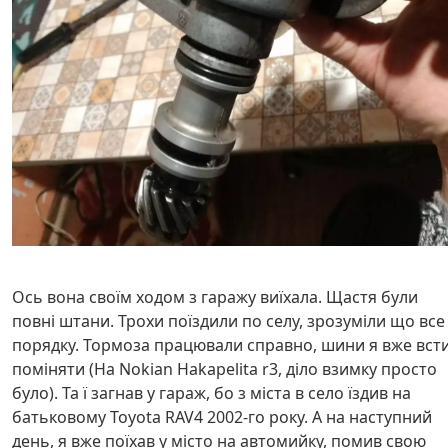
Ось вона своїм ходом з гаражу виїхала. Щастя були
повні штани. Трохи поїздили по селу, зрозуміли що все
порядку. Тормоза працювали справно, шини я вже вст
поміняти (На Nokian Hakapelita r3, діло взимку просто
було). Та ї загнав у гараж, бо з міста в село їздив на
батьковому Toyota RAV4 2002-го року. А на наступний
день, я вже поїхав у місто на автомийку, помив свою