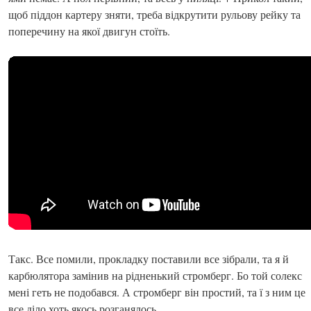
щоб піддон картеру зняти, треба відкрутити рульову рейку та
поперечину на якої двигун стоїть.
Такс. Все помили, прокладку поставили все зібрали, та я й
карбюлятора замінив на рідненький стромберг. Бо той солекс
мені геть не подобався. А стромберг він простий, та ї з ним це
все діло хоть якось розганялось.