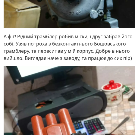
А фіг! Рідний трамблер робив міски, і друг забрав його
собі. Узяв потроха з безконтактнього Бошовського
трамблеру, та пересипав у мій корпус. Добре в нього
вийшло. Виглядає наче з заводу, та працює до сих пір)