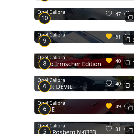
Opel Calibra
47
10
Opel Calibra
61
9
Opel Calibra
40
8
Turbo Irmscher Edition
Opel Calibra
40
6
Bl@ck DEVIL
Opel Calibra
49
6
C20XE
Opel Calibra
31
5
Кеке Rosberg №0333