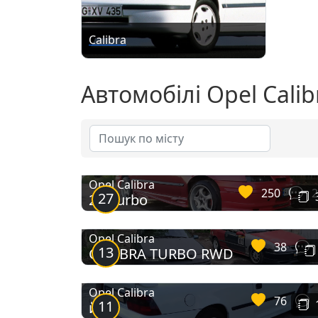
Calibra
Автомобілі Opel Calib
Opel Calibra
250
2
27
2.0 turbo
Opel Calibra
38
13
CALIBRA TURBO RWD
Opel Calibra
76
11
ййй