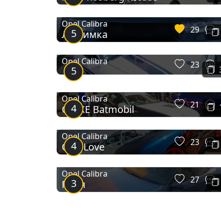
Opel Calibra
29
5
Любимка
Opel Calibra
23
5
Opel Calibra
21
4
С20ХЕ Batmobil
Opel Calibra
23
4
One Love
Opel Calibra
27
3
Пуля