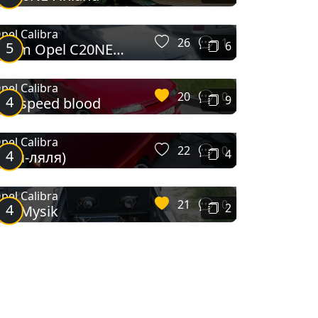
pel Calibra
26
1
5
6
Adam Opel C20NE
Финка.
pel Calibra
20
0
4
9
2.0I speed blood
pel Calibra
22
0
4
4
аля-ляля)
pel Calibra
21
0
4
2
he Mysik