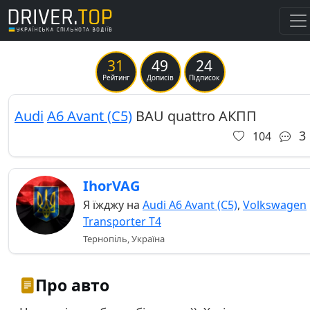
31
49
24
Previous
Ne
Рейтинг
Дописів
Підписок
Audi
A6 Avant (C5)
BAU quattro АКПП
3
104
IhorVAG
Я їжджу на
Audi A6 Avant (C5)
,
Volkswagen
Transporter T4
Тернопіль, Україна
Про авто