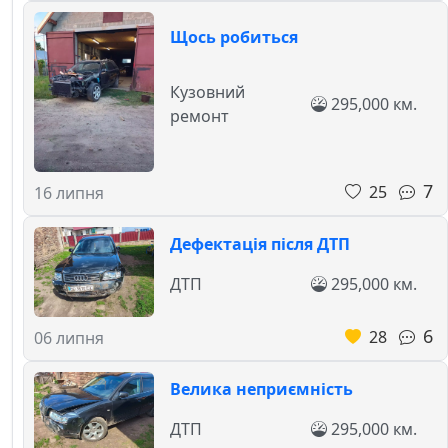
Щось робиться
Кузовний
295,000 км.
ремонт
7
25
16 липня
Дефектація після ДТП
ДТП
295,000 км.
6
28
06 липня
Велика неприємність
ДТП
295,000 км.