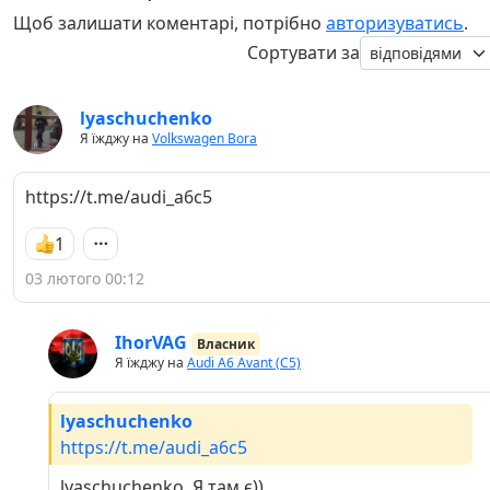
Щоб залишати коментарі, потрібно
авторизуватись
.
Сортувати за
lyaschuchenko
Я їжджу на
Volkswagen Bora
https://t.me/audi_a6c5
1
03 лютого 00:12
IhorVAG
Власник
Я їжджу на
Audi A6 Avant (C5)
lyaschuchenko
https://t.me/audi_a6c5
lyaschuchenko, Я там є))