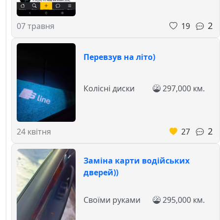
2
19
07 травня
Перевзув на літо)
Колісні диски
297,000 км.
2
27
24 квітня
Заміна карти водійських
дверей))
Своїми руками
295,000 км.