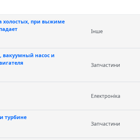
а холостых, при выжиме
падает
Інше
2, вакуумный насос и
вигателя
Запчастини
Електроніка
 и турбине
Запчастини