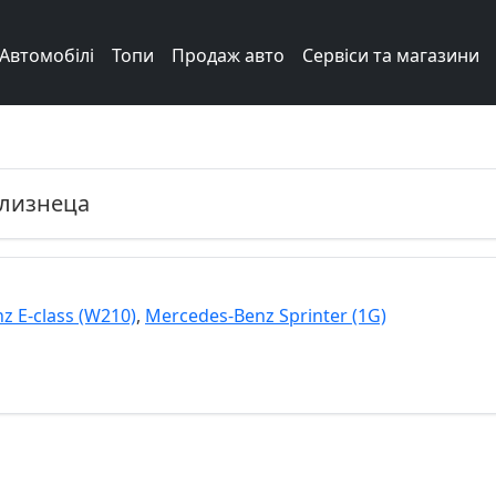
Автомобілі
Топи
Продаж авто
Сервіси та магазини
Next
лизнеца
z E-class (W210)
,
Mercedes-Benz Sprinter (1G)