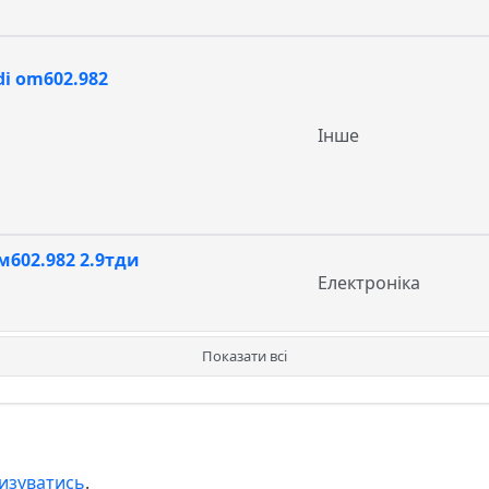
di om602.982
Інше
602.982 2.9тди
Електроніка
Показати всі
изуватись
.