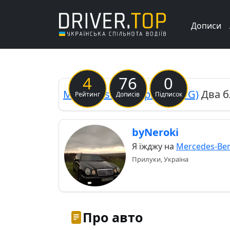
Дописи
Previous
4
76
0
Mercedes-Benz
Sprinter (1G)
Два б
Рейтинг
Дописів
Підписок
byNeroki
Я їжджу на
Mercedes-Ben
Прилуки, Україна
Про авто