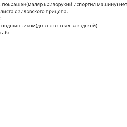
н, покрашен(маляр криворукий испортил машину) нету
листа с зиловского прицепа.
с
 подшипником(до этого стоял заводской)
 абс