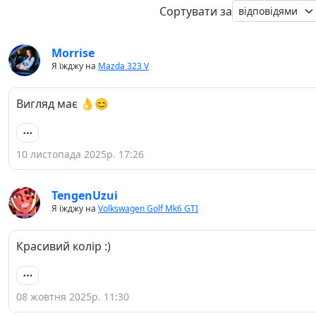
Сортувати за
Morrise
Я їжджу на
Mazda 323 V
Вигляд має 👌😊
10 листопада 2025р. 17:26
TengenUzui
Я їжджу на
Volkswagen Golf Mk6 GTI
Красивий колір :)
08 жовтня 2025р. 11:30