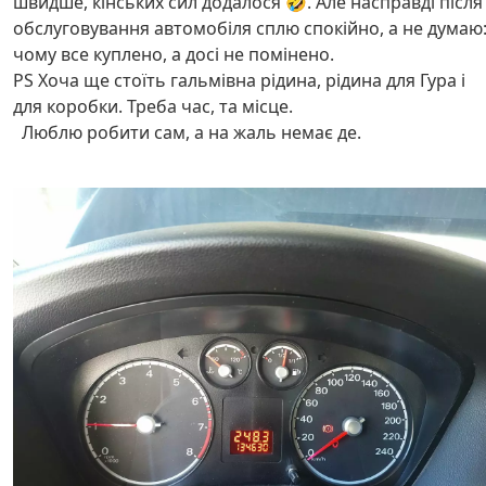
швидше, кінських сил додалося 🤣. Але насправді після
обслуговування автомобіля сплю спокійно, а не думаю
чому все куплено, а досі не помінено.
PS Хоча ще стоїть гальмівна рідина, рідина для Гура і
для коробки. Треба час, та місце.
Люблю робити сам, а на жаль немає де.