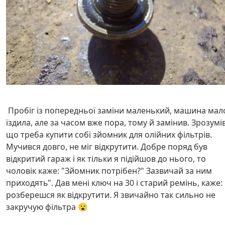
Пробіг із попередньої заміни маленький, машина мал
їздила, але за часом вже пора, тому й замінив. Зрозумів
що треба купити собі зйомник для олійних фільтрів.
Мучився довго, не міг відкрутити. Добре поряд був
відкритий гараж і як тільки я підійшов до нього, то
чоловік каже: "Зйомник потрібен?" Зазвичай за ним
приходять". Дав мені ключ на 30 і старий ремінь, каже:
розберешся як відкрутити. Я звичайно так сильно не
закручую фільтра 😮