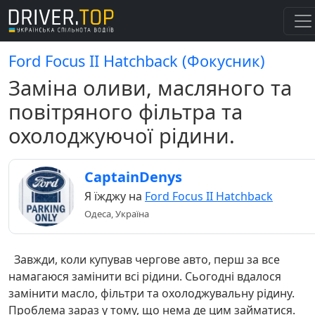
Ford Focus II Hatchback (Фокусник)
Заміна оливи, масляного та
повітряного фільтра та
охолоджуючої рідини.
CaptainDenys
Я їжджу на
Ford Focus II Hatchback
Одеса, Україна
Завжди, коли купував чергове авто, перш за все
намагаюся замінити всі рідини. Сьогодні вдалося
замінити масло, фільтри та охолоджувальну рідину.
Проблема зараз у тому, що нема де цим займатися.