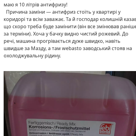
маю я 10 літрів антифризу!
Причина заміни — антифриз стоїть у квартирі у
коридорі та всім заважає. Та й господар колишній казав
що скоро треба буде замінити (він все змінював раніш
за терміни). Хоча у бачку видно чистий рожевий. До
речі, машина прогрівається дуже швидко, навіть
швидше за Мазду, а там webasto заводський стояв на
охолоджувальну рідину.