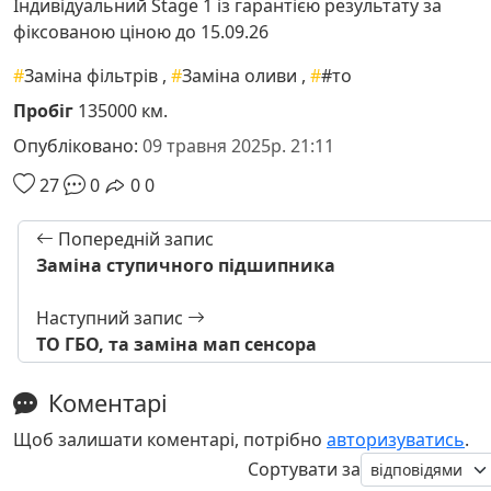
Індивідуальний Stage 1 із гарантією результату за
фіксованою ціною до 15.09.26
#
Заміна фільтрів
,
#
Заміна оливи
,
#
#то
Пробіг
135000 км.
Опубліковано:
09 травня 2025р. 21:11
27
0
0
0
Попередній запис
Заміна ступичного підшипника
Наступний запис
ТО ГБО, та заміна мап сенсора
Коментарі
Щоб залишати коментарі, потрібно
авторизуватись
.
Сортувати за