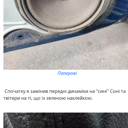
Паперові
Спочатку я замінив передні динаміки на "сині" Соні та
твітери на ті, що із зеленою наклейкою.