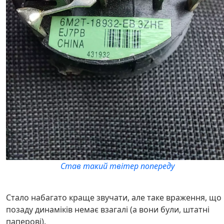
Став такий твітер попереду
Стало набагато краще звучати, але таке враження, що
позаду динаміків немає взагалі (а вони були, штатні
паперові).