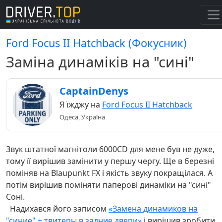
Ford Focus II Hatchback (Фокусник)
Заміна динаміків на "сині"
CaptainDenys
Я їжджу на
Ford Focus II Hatchback
Одеса, Україна
Звук штатної магнітоли 6000CD для мене був не дуже,
тому її вирішив замінити у першу чергу. Ще в березні
поміняв на Blaupunkt FX і якість звуку покращілася. А
потім вирішив поміняти паперові динаміки на "сині"
Соні.
Надихався його записом
«Замена динамиков на
"синие" + твитеры в задние двери»
і вирішив зробити