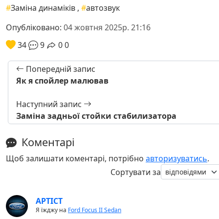
#
Заміна динаміків
,
#
автозвук
Опубліковано:
04 жовтня 2025р. 21:16
34
9
0
0
Попередній запис
Як я спойлер малював
Наступний запис
Заміна задньої стойки стабилизатора
Коментарі
Щоб залишати коментарі, потрібно
авторизуватись
.
Сортувати за
APTICT
Я їжджу на
Ford Focus II Sedan