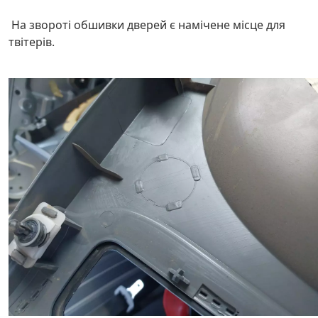
На звороті обшивки дверей є намічене місце для
твітерів.