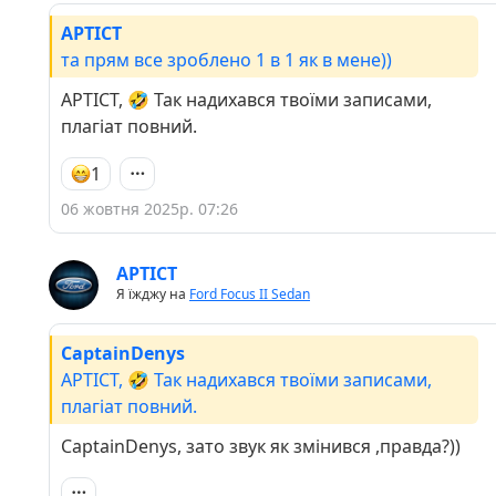
APTICT
та прям все зроблено 1 в 1 як в мене))
APTICT, 🤣 Так надихався твоїми записами,
плагіат повний.
1
06 жовтня 2025р. 07:26
APTICT
Я їжджу на
Ford Focus II Sedan
CaptainDenys
APTICT, 🤣 Так надихався твоїми записами,
плагіат повний.
CaptainDenys, зато звук як змінився ,правда?))