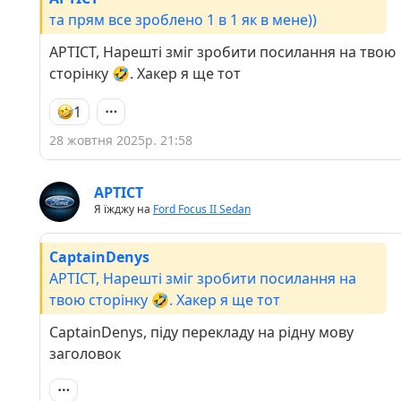
та прям все зроблено 1 в 1 як в мене))
APTICT, Нарешті зміг зробити посилання на твою
сторінку 🤣. Хакер я ще тот
1
28 жовтня 2025р. 21:58
APTICT
Я їжджу на
Ford Focus II Sedan
CaptainDenys
APTICT, Нарешті зміг зробити посилання на
твою сторінку 🤣. Хакер я ще тот
CaptainDenys, піду перекладу на рідну мову
заголовок