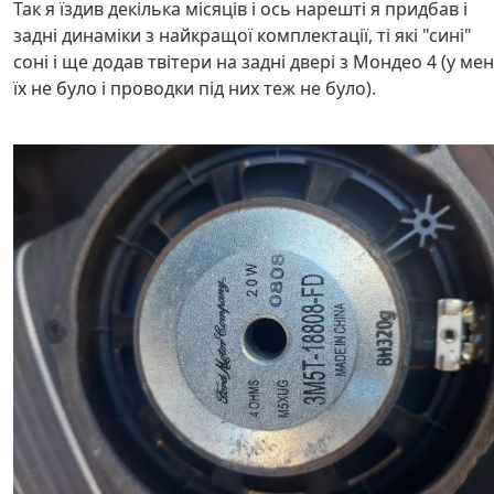
Так я їздив декілька місяців і ось нарешті я придбав і
задні динаміки з найкращої комплектації, ті які "сині"
соні і ще додав твітери на задні двері з Мондео 4 (у ме
їх не було і проводки під них теж не було).