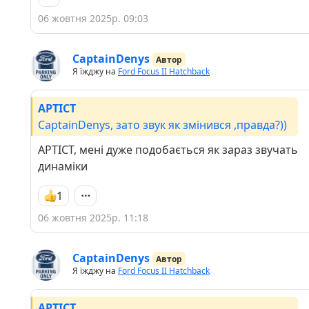
06 жовтня 2025р. 09:03
CaptainDenys
Автор
Я їжджу на
Ford Focus II Hatchback
APTICT
CaptainDenys, зато звук як змінився ,правда?))
APTICT, мені дуже подобається як зараз звучать
динаміки
1
06 жовтня 2025р. 11:18
CaptainDenys
Автор
Я їжджу на
Ford Focus II Hatchback
APTICT