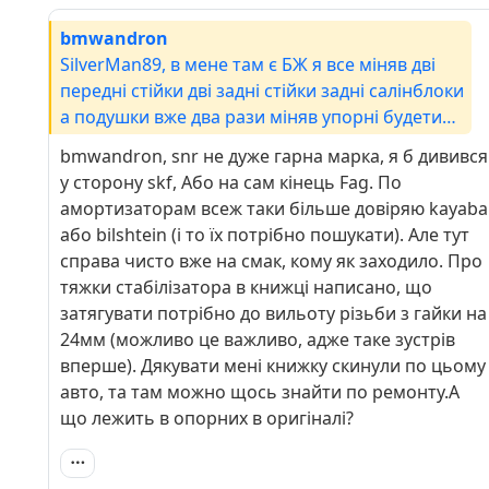
bmwandron
SilverMan89, в мене там є БЖ я все міняв дві
передні стійки дві задні стійки задні салінблоки
а подушки вже два рази міняв упорні будети
мати час зайдете подивиться який то оригінал
bmwandron, snr не дуже гарна марка, я б дивився
у сторону skf, Або на сам кінець Fag. По
амортизаторам всеж таки більше довіряю kayaba
або bilshtein (і то їх потрібно пошукати). Але тут
справа чисто вже на смак, кому як заходило. Про
тяжки стабілізатора в книжці написано, що
затягувати потрібно до вильоту різьби з гайки на
24мм (можливо це важливо, адже таке зустрів
вперше). Дякувати мені книжку скинули по цьому
авто, та там можно щось знайти по ремонту.А
що лежить в опорних в оригіналі?