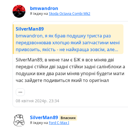
bmwandron
Я їжджу на
Skoda Octavia Combi Mk2
SilverMan89
bmwandron, я як брав подушку триста раз
передзвонював хлопцю який запчастини мені
привозить, якість - не найкраща зовсім, але
резина м'яка. Лише мабуть по цьому критерію,
SilverMan89, в мене там є БЖ я все міняв дві
але я б такого не сказав про тяжки
передні стійки дві задні стійки задні салінблоки а
стабілізатора. Ну подивитися як воно буде, бо
подушки вже два рази міняв упорні будети мати
грець його знає що наступне відшморгне.
час зайдете подивиться який то оригінал
Хоча сайлентблоки задньої балки вже
придивлятися треба (
08 квітня 2024р. 23:34
SilverMan89
Власник
Я їжджу на
Ford C-Max I