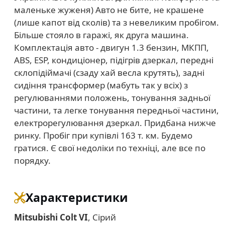
маленьке жуженя) Авто не бите, не крашене
(лише капот від сколів) та з невеликим пробігом.
Більше стояло в гаражі, як друга машина.
Комплектація авто - двигун 1.3 бензин, МКПП,
ABS, ESP, кондиціонер, підігрів дзеркал, передні
склопідіймачі (сзаду хай весла крутять), задні
сидіння трансформер (мабуть так у всіх) з
регулюваннями положень, тонування задньої
частини, та легке тонування передньої частини,
електрорегулювання дзеркал. Придбана нижче
ринку. Пробіг при купівлі 163 т. км. Будемо
гратися. Є свої недоліки по техніці, але все по
порядку.
Характеристики
Mitsubishi Colt VI
, Сірий