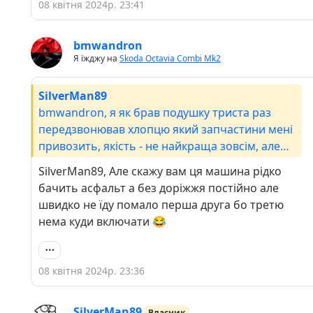
08 квітня 2024р. 23:41
bmwandron
Я їжджу на
Skoda Octavia Combi Mk2
SilverMan89
bmwandron, я як брав подушку триста раз
передзвонював хлопцю який запчастини мені
привозить, якість - не найкраща зовсім, але
резина м'яка. Лише мабуть по цьому критерію,
SilverMan89, Але скажу вам ця машина рідко
але я б такого не сказав про тяжки
бачить асфальт а без доріжжя постійно але
стабілізатора. Ну подивитися як воно буде, бо
швидко не їду помало перша друга бо третю
грець його знає що наступне відшморгне.
нема куди включати 😂
Хоча сайлентблоки задньої балки вже
придивлятися треба (
08 квітня 2024р. 23:36
SilverMan89
Власник