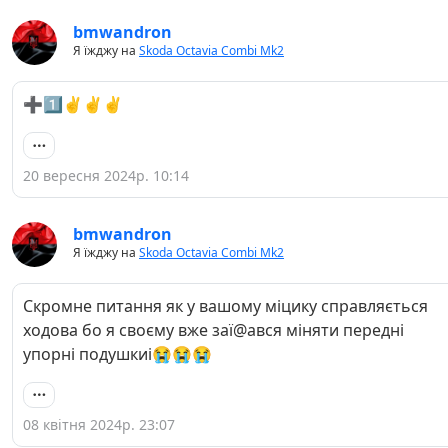
bmwandron
Я їжджу на
Skoda Octavia Combi Mk2
➕1️⃣✌️✌️✌️
20 вересня 2024р. 10:14
bmwandron
Я їжджу на
Skoda Octavia Combi Mk2
Скромне питання як у вашому міцику справляється
ходова бо я своєму вже заї@ався міняти передні
упорні подушкиі😭😭😭
08 квітня 2024р. 23:07