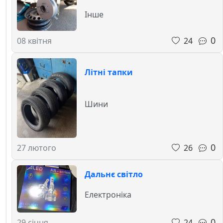
Інше
0
24
08 квітня
Літні тапки
Шини
0
26
27 лютого
Дальнє світло
Електроніка
0
24
29 січня