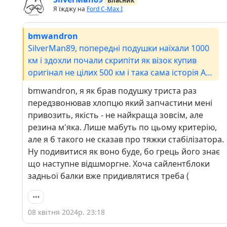
Власник
Я їжджу на
Ford C-Max I
bmwandron
SilverMan89, попередні подушки наїхали 1000
км і здохли почали скрипіти як візок купив
оригінал не цілих 500 км і така сама історія А
взагалі цей б******** японський оригінал Як
bmwandron, я як брав подушку триста раз
його відрізнити від неоригіналу 🤗
передзвонював хлопцю який запчастини мені
привозить, якість - не найкраща зовсім, але
резина м'яка. Лише мабуть по цьому критерію,
але я б такого не сказав про тяжки стабілізатора.
Ну подивитися як воно буде, бо грець його знає
що наступне відшморгне. Хоча сайлентблоки
задньої балки вже придивлятися треба (
08 квітня 2024р. 23:18