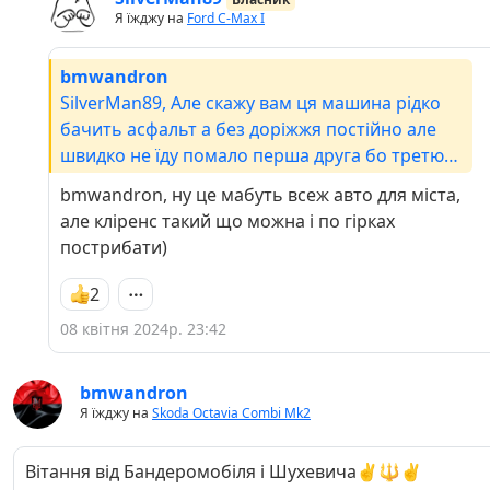
Я їжджу на
Ford C-Max I
bmwandron
SilverMan89, Але скажу вам ця машина рідко
бачить асфальт а без доріжжя постійно але
швидко не їду помало перша друга бо третю
нема куди включати 😂
bmwandron, ну це мабуть всеж авто для міста,
але кліренс такий що можна і по гірках
пострибати)
2
08 квітня 2024р. 23:42
bmwandron
Я їжджу на
Skoda Octavia Combi Mk2
Вітання від Бандеромобіля і Шухевича✌️🔱✌️