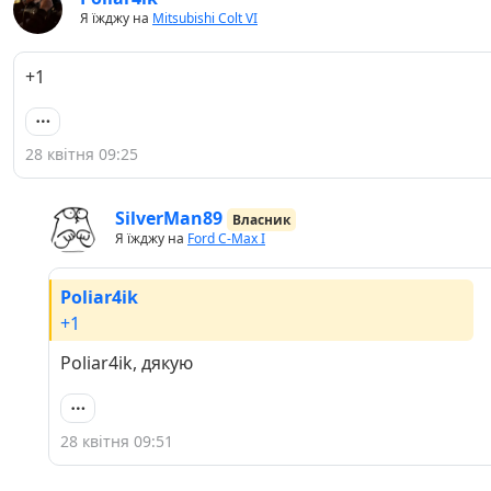
Я їжджу на
Mitsubishi Colt VI
+1
28 квітня 09:25
SilverMan89
Власник
Я їжджу на
Ford C-Max I
Poliar4ik
+1
Poliar4ik, дякую
28 квітня 09:51