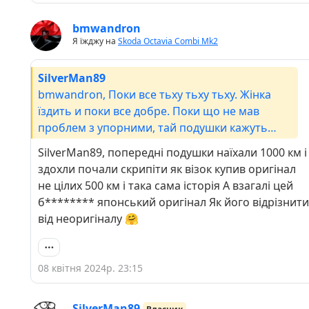
bmwandron
Я їжджу на
Skoda Octavia Combi Mk2
SilverMan89
bmwandron, Поки все тьху тьху тьху. Жінка
їздить и поки все добре. Поки що не мав
проблем з упорними, тай подушки кажуть
лише оригінал ставити. Якась дивна машина,
SilverMan89, попередні подушки наїхали 1000 км і
бо яке відео не глянеш чи на авторинку не
здохли почали скрипіти як візок купив оригінал
спитаєш, то все повинно бути оригінальне, бо
не цілих 500 км і така сама історія А взагалі цей
з іншими запчастинами авто не дуже
б******** японський оригінал Як його відрізнити
полюбляє бігати.
від неоригіналу 🤗
08 квітня 2024р. 23:15
SilverMan89