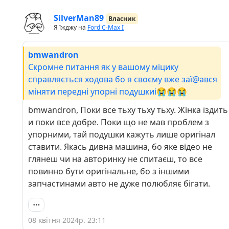
SilverMan89
Власник
Я їжджу на
Ford C-Max I
bmwandron
Скромне питання як у вашому міцику
справляється ходова бо я своєму вже заї@ався
міняти передні упорні подушкиі😭😭😭
bmwandron, Поки все тьху тьху тьху. Жінка їздить
и поки все добре. Поки що не мав проблем з
упорними, тай подушки кажуть лише оригінал
ставити. Якась дивна машина, бо яке відео не
глянеш чи на авторинку не спитаєш, то все
повинно бути оригінальне, бо з іншими
запчастинами авто не дуже полюбляє бігати.
08 квітня 2024р. 23:11