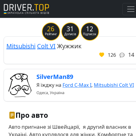
26
31
12
Previous
Ne
Рейтинг
Дописів
Підписок
Mitsubishi
Colt VI
Жужжик
14
126
SilverMan89
Я їжджу на
Ford C-Max I
,
Mitsubishi Colt VI
Одеса, Україна
Про авто
Авто пригнане зі Швейцарії, я другий власник в
Україні. Авто куплялося для жінки. Комфортне та