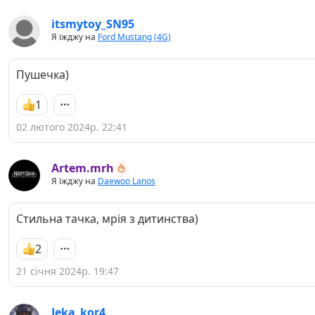
itsmytoy_SN95
Я їжджу на
Ford Mustang (4G)
Пушечка)
1
02 лютого 2024р. 22:41
Artem.mrh
Я їжджу на
Daewoo Lanos
Стильна тачка, мрія з дитинства)
2
21 січня 2024р. 19:47
Jeka_kor4