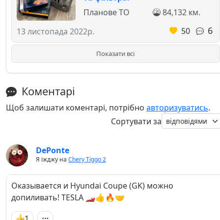
Планове ТО
84,132 км.
6
50
13 листопада 2022р.
Показати всі
Коментарі
Щоб залишати коментарі, потрібно
авторизуватись
.
Сортувати за
DePonte
Я їжджу на
Chery Tiggo 2
Оказывается и Hyundai Coupe (GK) можно
допиливать! TESLA 🏎️👍🔥🤝
1