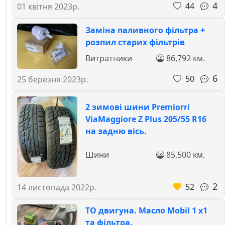
4
44
01 квітня 2023р.
Заміна паливного фільтра +
розпил старих фільтрів
Витратники
86,792 км.
6
50
25 березня 2023р.
2 зимові шини Premiorri
ViaMaggiore Z Plus 205/55 R16
на задню вісь.
Шини
85,500 км.
2
52
14 листопада 2022р.
ТО двигуна. Масло Mobil 1 x1
та фільтра.