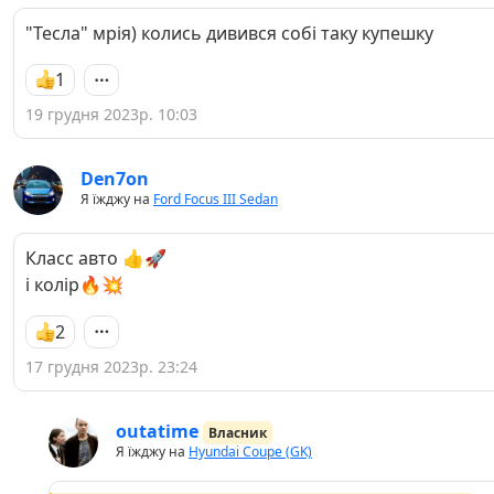
"Тесла" мрія) колись дивився собі таку купешку
1
19 грудня 2023р. 10:03
Den7on
Я їжджу на
Ford Focus III Sedan
Класс авто 👍🚀
і колір🔥💥
2
17 грудня 2023р. 23:24
outatime
Власник
Я їжджу на
Hyundai Coupe (GK)