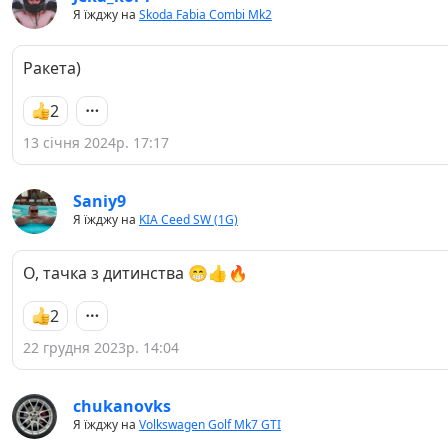
Я їжджу на
Skoda Fabia Combi Mk2
Ракета)
2
13 січня 2024р. 17:17
Saniy9
Я їжджу на
KIA Ceed SW (1G)
О, тачка з дитинства 😁👍🔥
2
22 грудня 2023р. 14:04
chukanovks
Я їжджу на
Volkswagen Golf Mk7 GTI