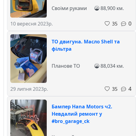
Своїми руками
88,900 км.
0
35
10 вересня 2023р.
ТО двигуна. Масло Shell та
фільтра
Планове ТО
88,034 км.
4
35
29 липня 2023р.
Бампер Hana Motors ч2.
Невдалий ремонт у
#bro_garage_ck