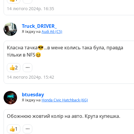
14 лютого 2024р. 16:35
Truck_DRIVER_
Я їжджу на
Audi A6 (C5)
Класна тачка😎...в мене колись така була, правда
тільки в NFS😆
2
14 лютого 2024р. 15:42
btuesday
Я їжджу на
Honda Civic Hatchback (6G)
Обожнюю жовтий колір на авто. Крута купешка.
1