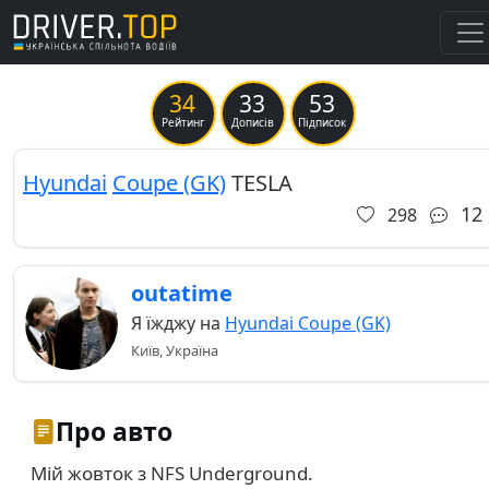
34
33
53
Previous
Ne
Рейтинг
Дописів
Підписок
Hyundai
Coupe (GK)
TESLA
12
298
outatime
Я їжджу на
Hyundai Coupe (GK)
Київ, Україна
Про авто
Мій жовток з NFS Underground.