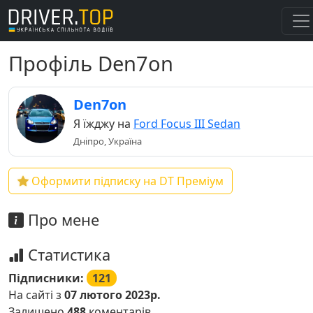
Профіль Den7on
Den7on
Я їжджу на
Ford Focus III Sedan
Дніпро, Україна
Оформити підписку на DT Преміум
Про мене
Статистика
Підписники:
121
На сайті з
07 лютого 2023р.
Залишено
488
коментарів