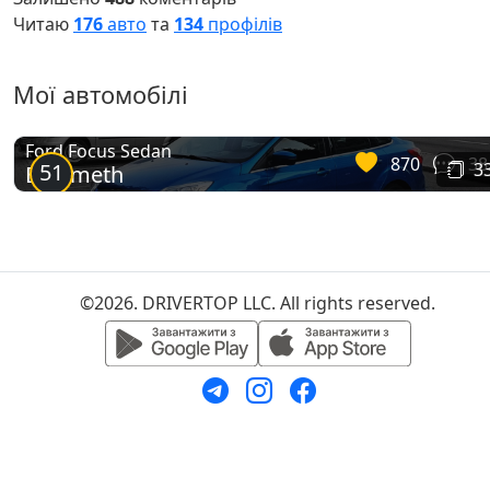
Читаю
176
авто
та
134
профілів
Мої автомобілі
Ford Focus Sedan
870
38
51
3
Bluemeth
©2026. DRIVERTOP LLC. All rights reserved.