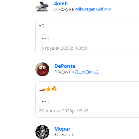
4oleh
Я їжджу на
Volkswagen Golf Mk4
+1
16 грудня 2023р. 03:58
DePonte
Я їжджу на
Chery Tiggo 2
🏎👍🔥
27 жовтня 2023р. 09:45
Mopar
Без коліс :(