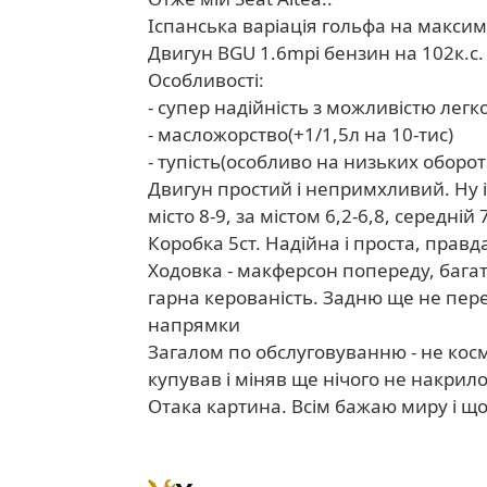
Іспанська варіація гольфа на максима
Двигун BGU 1.6mpi бензин на 102к.с.
Особливості:
- супер надійність з можливістю легко
- масложорство(+1/1,5л на 10-тис)
- тупість(особливо на низьких оборот
Двигун простий і непримхливий. Ну і
місто 8-9, за містом 6,2-6,8, середн
Коробка 5ст. Надійна і проста, правд
Ходовка - макферсон попереду, багат
гарна керованість. Задню ще не переб
напрямки
Загалом по обслуговуванню - не косм
купував і міняв ще нічого не накрилос
Отака картина. Всім бажаю миру і щоб