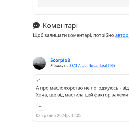
Коментарі
Щоб залишати коментарі, потрібно
автор
Scorpio8
Я їжджу на
SEAT Altea
,
Nissan Leaf (1G)
+1
А про масложорство не погоджуюсь - від 
Хоча, ще від мастила цей фактор залежи
03 травня 2024р. 12:05