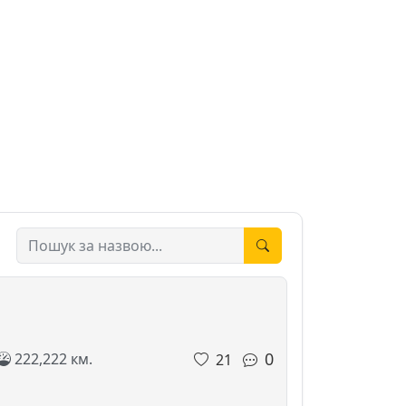
0
222,222 км.
21