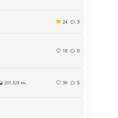
3
24
0
18
5
201,328 км.
36