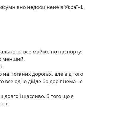
езсумнівно недооцінене в Україні..
пального: все майже по паспорту:
но менший.
і.
на поганих дорогах, але від того
 все одно дійде бо доріг нема - є
 довго і щасливо. З того що я
ріг.