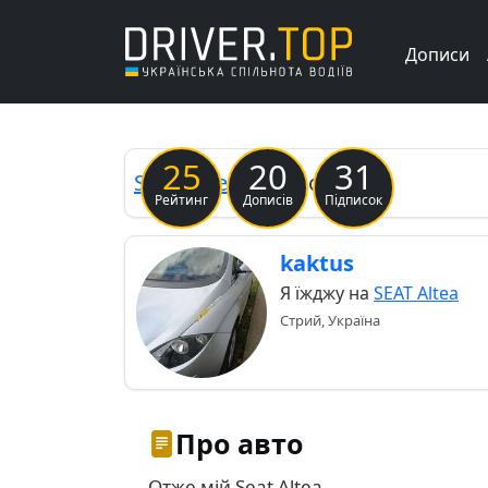
Дописи
Previous
25
20
31
SEAT
Altea
Бегемотик
Рейтинг
Дописів
Підписок
kaktus
Я їжджу на
SEAT Altea
Стрий, Україна
Про авто
Отже мій Seat Altea..