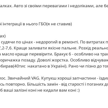
лках. Авто зі своїми перевагами і недоліками, але б
ї інтеграції в нього ГБО(я не ставив)
ах)
 судячи по цінах - недорогий в ремонті. По витратах 
ій 7,2-7,6. Краще заливати якісне пальне. Розхід реаль
а масло краще перевірити. Бракує 6 - особливо на трас
оричажка позаду. Доволі жорстка. Особливо відчуваю 
ирав(40тис накатано в Україні). Рано чи пізно до того
ос. Звичайний VAG. Купуєш хороші запчастини - їздиш
ь повторно. Більшість замін - від старості і поганих до
 ваші залізні коні не кидали вам коні :)