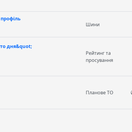
0 профіль
Шини
то дня&quot;
Рейтинг та
просування
Планове ТО