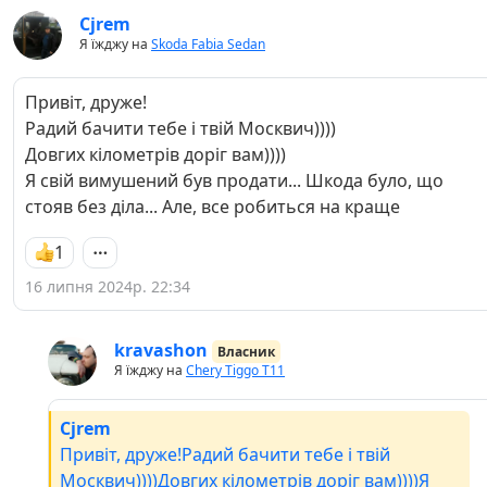
Cjrem
Я їжджу на
Skoda Fabia Sedan
Привіт, друже!
Радий бачити тебе і твій Москвич))))
Довгих кілометрів доріг вам))))
Я свій вимушений був продати... Шкода було, що
стояв без діла... Але, все робиться на краще
1
16 липня 2024р. 22:34
kravashon
Власник
Я їжджу на
Chery Tiggo Т11
Cjrem
Привіт, друже!Радий бачити тебе і твій
Москвич))))Довгих кілометрів доріг вам))))Я