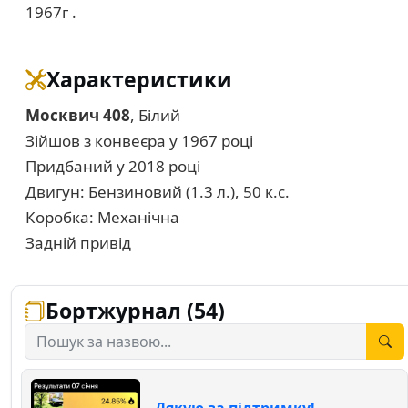
1967г .
Характеристики
Москвич 408
, Білий
Зійшов з конвеєра у 1967 році
Придбаний у 2018 році
Двигун: Бензиновий (1.3 л.), 50 к.с.
Коробка: Механічна
Задній привід
Бортжурнал (54)
Дякую за підтримку!