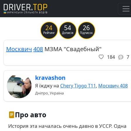
24
54
26
Previous
Ne
Рейтинг
Дописів
Підписок
Москвич
408
МЗМА "Свадебный"
184
7
kravashon
Я їжджу на
Chery Tiggo Т11
,
Москвич 408
Дніпро, Україна
Про авто
История эта началась очень давно в УССР. Одна