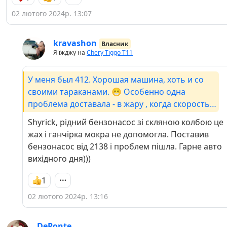
02 лютого 2024р. 13:07
kravashon
Власник
Я їжджу на
Chery Tiggo Т11
У меня был 412. Хорошая машина, хоть и со
своими тараканами. 😁 Особенно одна
проблема доставала - в жару , когда скорость
под 100/ км , начинал быковать топливный
Shyrick, рідний бензонасос зі скляною колбою це
насос. Замена ничего не решала а ПОМОГАЛА
жах і ганчірка мокра не допомогла. Поставив
....... мокрая тряпка накинутая на него.😅
бензонасос від 2138 і проблем пішла. Гарне авто
вихідного дня)))
1
02 лютого 2024р. 13:16
DePonte