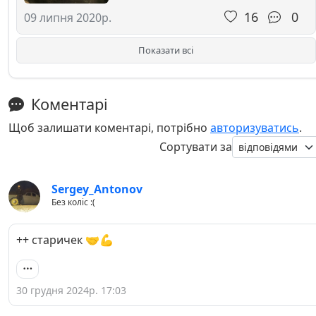
16
0
09 липня 2020р.
Показати всі
Коментарі
Щоб залишати коментарі, потрібно
авторизуватись
.
Сортувати за
Sergey_Antonov
Без коліс :(
++ старичек 🤝💪
30 грудня 2024р. 17:03