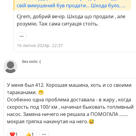
свій вимушений був продати... Шкода було, що
стояв без діла... Але, все робиться на краще
Cjrem, добрий вечір. Шкода що продали , але
розумію. Таж сама ситуація стоїть.
16 липня 2024р. 22:37
Без коліс :(
У меня был 412. Хорошая машина, хоть и со своими
тараканами. 😁
Особенно одна проблема доставала - в жару , когда
скорость под 100/ км , начинал быковать топливный
насос. Замена ничего не решала а ПОМОГАЛА .......
мокрая тряпка накинутая на него.😅
1
1