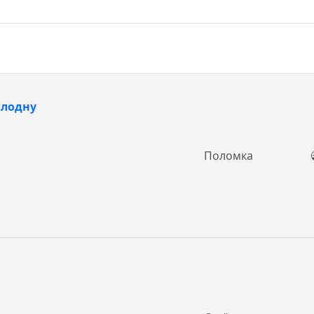
олодну
Поломка