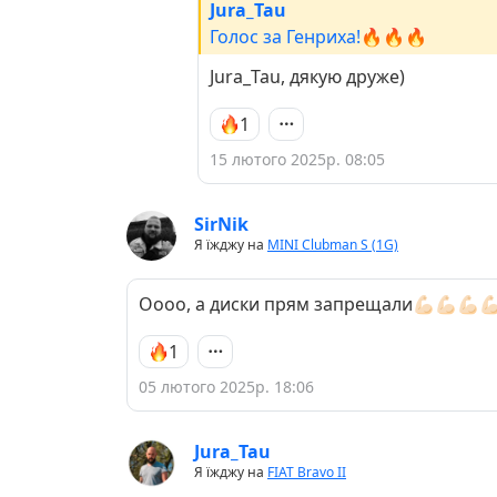
Jura_Tau
Голос за Генриха!🔥🔥🔥
Jura_Tau, дякую друже)
1
15 лютого 2025р. 08:05
SirNik
Я їжджу на
MINI Clubman S (1G)
Оооо, а диски прям запрещали💪🏻💪🏻💪🏻💪
1
05 лютого 2025р. 18:06
Jura_Tau
Я їжджу на
FIAT Bravo II