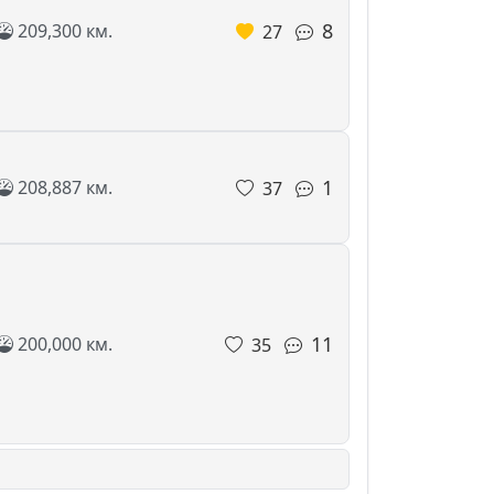
8
209,300 км.
27
1
208,887 км.
37
11
200,000 км.
35