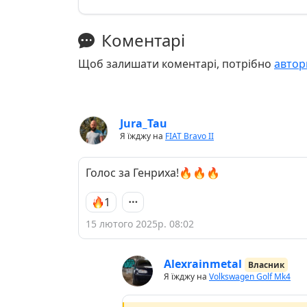
Коментарі
Щоб залишати коментарі, потрібно
автор
Jura_Tau
Я їжджу на
FIAT Bravo II
Голос за Генриха!🔥🔥🔥
1
15 лютого 2025р. 08:02
Alexrainmetal
Власник
Я їжджу на
Volkswagen Golf Mk4