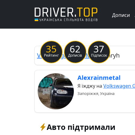
Дописи
Previous
35
62
37
Volkswagen
Golf Mk4
Henryh
Рейтинг
Дописів
Підписок
Alexrainmetal
Я їжджу на
Volkswagen G
Запоріжжя, Україна
Авто підтримали