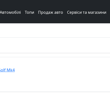
Автомобілі
Топи
Продаж авто
Сервіси та магазини
Next
olf Mk4