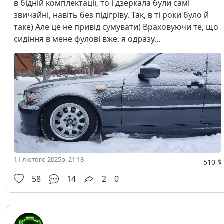
в бідній комплектації, то і дзеркала були самі
звичайні, навіть без підігріву. Так, в ті роки було й
таке) Але це не привід сумувати) Враховуючи те, що
сидіння в мене фулові вже, я одразу...
11 лютого 2025р. 21:18
510 $
58
14
2
0