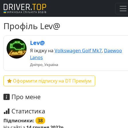
Профіль Lev@
Lev@
Я їжджу на
Volkswagen Golf Mk7
,
Daewoo
Lanos
Дніпро, Україна
Оформити підписку на DT Преміум
Про мене
Статистика
Підписники:
38
На сайті з
14 грудня 2022р.