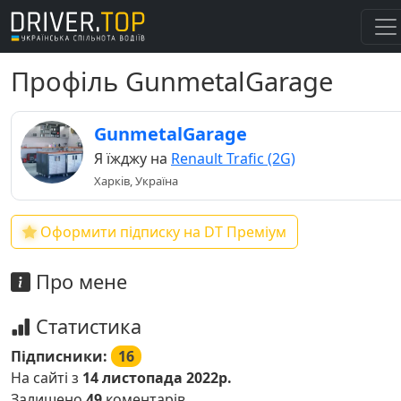
Профіль GunmetalGarage
GunmetalGarage
Я їжджу на
Renault Trafic (2G)
Харків, Україна
Оформити підписку на DT Преміум
Про мене
Статистика
Підписники:
16
На сайті з
14 листопада 2022р.
Залишено
49
коментарів