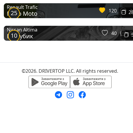
Renault Trafic
120
3
25
2
Moto Moto
Nissan Altima
40
0
10
Беззубик
©2026. DRIVERTOP LLC. All rights reserved.