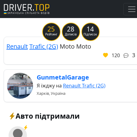
25
28
14
Previous
Ne
Рейтинг
Дописів
Підписок
Renault
Trafic (2G)
Moto Moto
3
120
GunmetalGarage
Я їжджу на
Renault Trafic (2G)
Харків, Україна
Авто підтримали