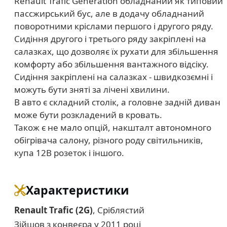
Renault Trafic Generation обладнаний як типовий
пассжирський бус, але в додачу обладнаний
поворотними кріслами першого і другого ряду.
Сидіння другого і третього ряду закріплені на
салазках, що дозволяє їх рухати для збільшення
комфорту або збільшення вантажного відсіку.
Cидіння закріплені на салазках - швидкозємні і
можуть бути зняті за лічені хвилини.
В авто є складний столік, а головне задній диван
може бути розкладений в кровать.
Також є не мало опцій, накшталт автономного
обігрівача салону, різного роду світильників,
купа 12В розеток і іншого.
Характеристики
Renault Trafic (2G)
, Сріблястий
Зійшов з конвеєра у 2011 році