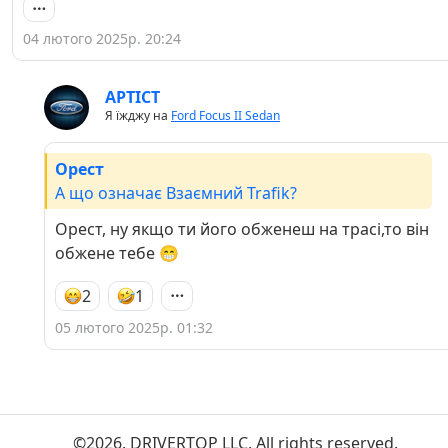
04 лютого 2025р. 20:24
APTICT
Я їжджу на
Ford Focus II Sedan
Орест
А що означає Взаємний Trafik?
Орест, ну якщо ти його обженеш на трасі,то він
обжене тебе 😁
2
1
05 лютого 2025р. 01:32
©2026. DRIVERTOP LLC. All rights reserved.