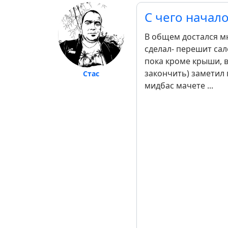
С чего начал
В общем достался мн
сделал- перешит сал
пока кроме крыши, в
закончить) заметил г
Стас
мидбас мачете ...