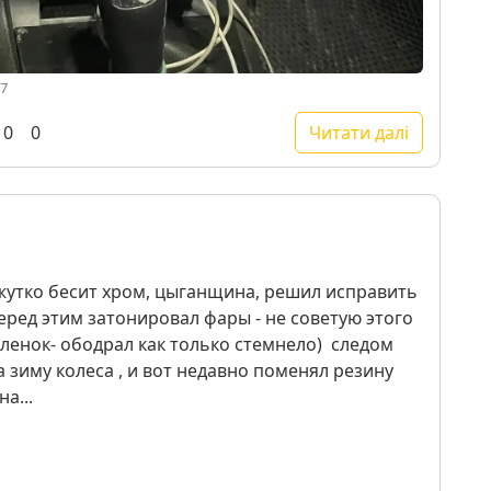
27
0
0
Читати далі
жутко бесит хром, цыганщина, решил исправить
еред этим затонировал фары - не советую этого
ленок- ободрал как только стемнело) следом
 зиму колеса , и вот недавно поменял резину
а...