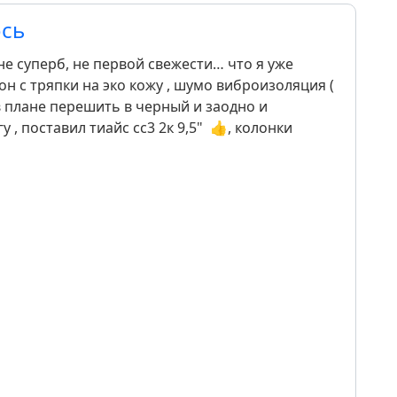
ось
е суперб, не первой свежести… что я уже
он с тряпки на эко кожу , шумо виброизоляция (
 плане перешить в черный и заодно и
у , поставил тиайс сс3 2к 9,5" 👍, колонки