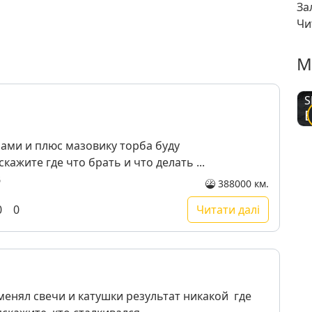
За
Чи
М
S
ами и плюс мазовику торба буду
ажите где что брать и что делать ...
5
388000 км.
0
0
Читати далі
менял свечи и катушки результат никакой где