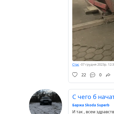
Стас
-
07 грудня 2023р. 12:
22
0
С чего б нача
Баржа Skoda Superb
И так , всем здравс