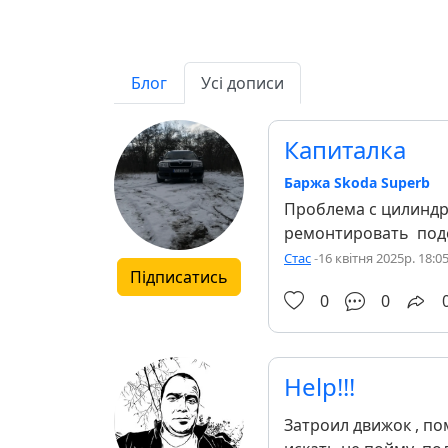
Блог
Усі дописи
Капиталка
Баржа Skoda Superb
Проблема с цилиндр
ремонтировать подск
Стас
-
16 квітня 2025р. 18:0
Підписатись
0
0
Help!!!
Затроил движок , по