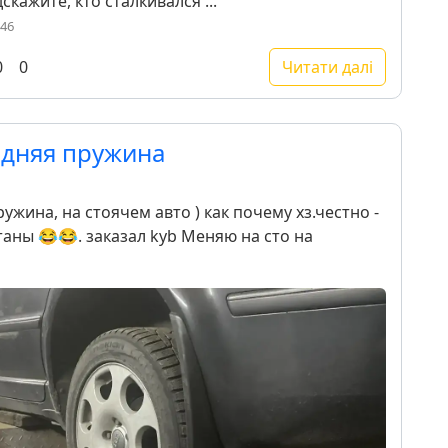
кажите, кто сталкивался ...
:46
0
0
Читати далі
едняя пружина
ужина, на стоячем авто ) как почему хз.честно -
таны 😂😂. заказал kyb Меняю на сто на