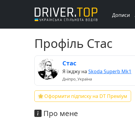
Дописи
Профіль Стас
Стас
Я їжджу на
Skoda Superb Mk1
Дніпро, Україна
Оформити підписку на DT Преміум
Про мене