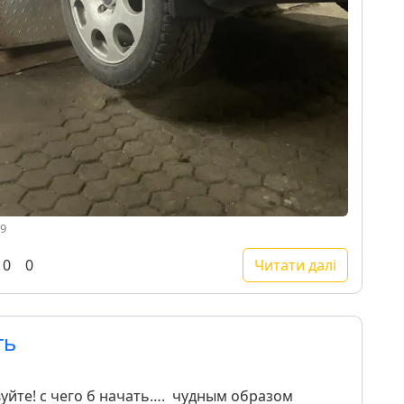
39
0
0
Читати далі
ть
твуйте! с чего б начать…. чудным образом