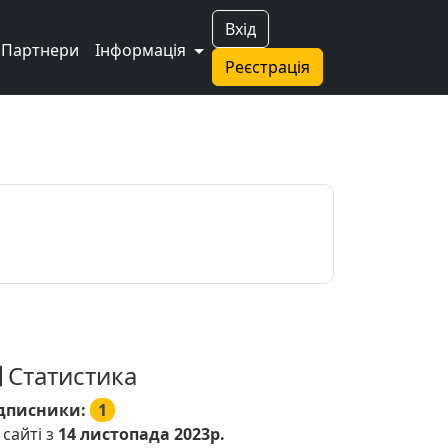
Вхід
Партнери
Інформація
Реєстрація
Статистика
дписники:
1
 сайті з
14 листопада 2023р.