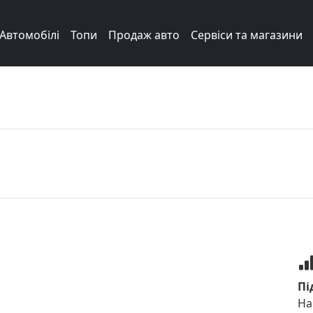
Автомобілі
Топи
Продаж авто
Сервіси та магазини
Пі
На