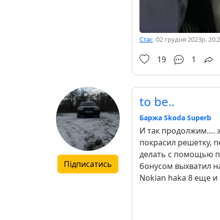
Стас
-
02 грудня 2023р. 20:
19
1
to be..
Баржа Skoda Superb
И так продолжим…. 
покрасил решетку, п
делать с помощью п
Підписатись
бонусом выхватил на
Nokian haka 8 еще и н