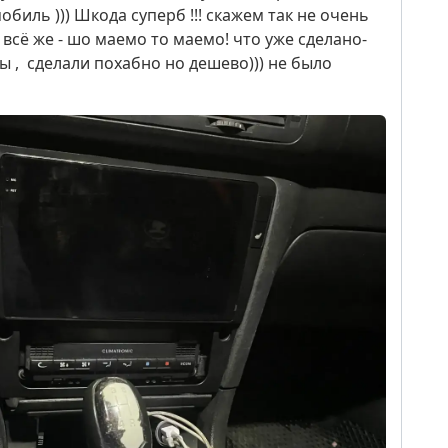
биль ))) Шкода суперб !!! скажем так не очень
 всё же - шо маемо то маемо! что уже сделано-
ы , сделали похабно но дешево))) не было