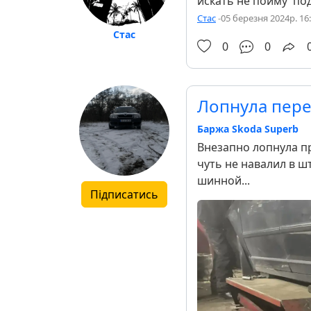
искать не пойму подс
Стас
-
05 березня 2024р. 16
Стас
0
0
Лопнула пер
Баржа Skoda Superb
Внезапно лопнула пр
чуть не навалил в ш
шинной...
Підписатись