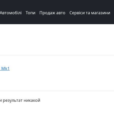
Автомобілі
Топи
Продаж авто
Сервіси та магазини
b Mk1
и результат никакой