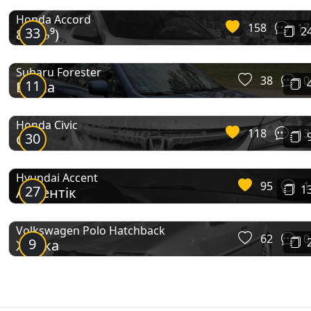
Honda Accord
158
17
33
2
8♭¹³(♭⁹)
Subaru Forester
38
0
11
Будка
Honda Civic
118
13
30
Сіві
Hyundai Accent
95
1
27
1
Акцентік
Volkswagen Polo Hatchback
62
0
9
Жабка