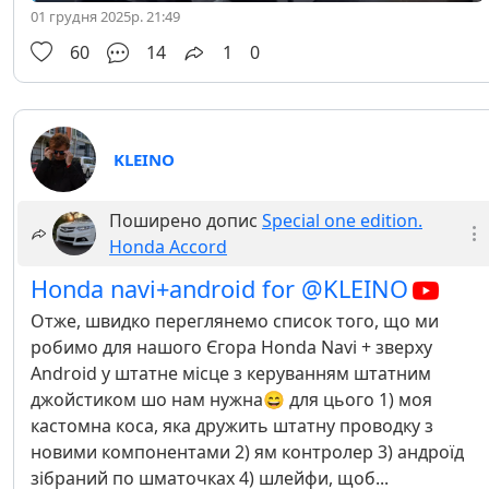
01 грудня 2025р. 21:49
60
14
1
0
KLEINO
Поширено допис
Special one edition.
Honda Accord
Honda navi+android for @KLEINO
Отже, швидко переглянемо список того, що ми
робимо для нашого Єгора Honda Navi + зверху
Android у штатне місце з керуванням штатним
джойстиком шо нам нужна😄 для цього 1) моя
кастомна коса, яка дружить штатну проводку з
новими компонентами 2) ям контролер 3) андроїд
зібраний по шматочках 4) шлейфи, щоб...