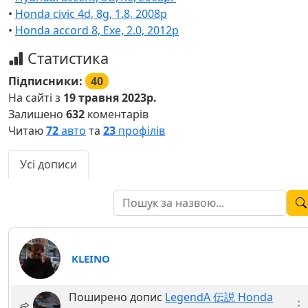
•
Honda civic 4d, 8g, 1.8, 2008р
•
Honda accord 8, Exe, 2.0, 2012р
Статистика
Підписники:
40
На сайті з
19 травня 2023р.
Залишено
632
коментарів
Читаю
72
авто
та
23
профілів
Усі дописи
KLEINO
Поширено допис
LegendA 伝説 Honda