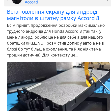
Accord
Встановлення екрану для андроїд
магнітоли в штатну рамку Accord 8
Всім привіт, продовження розробки максимально
трудного андроїда для Honda Accord 8 (так так, у
мене 7 акорд, роблю це не для себе а для нашого
братішки @KLEINO , розмістив допис у авто а не в
блозі бо тут більше охоплення, та й як ніяк тема
трошки дотична). Для контексту це...