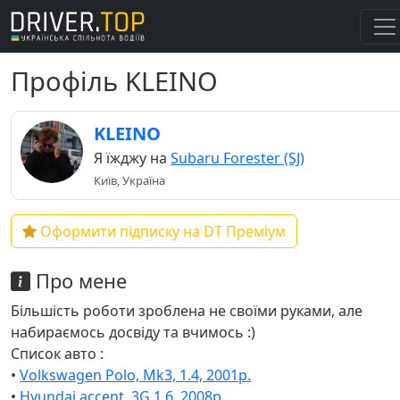
Профіль KLEINO
KLEINO
Я їжджу на
Subaru Forester (SJ)
Київ, Україна
Оформити підписку на DT Преміум
Про мене
Більшість роботи зроблена не своїми руками, але
набираємось досвіду та вчимось :)
Список авто :
•
Volkswagen Polo, Mk3, 1.4, 2001p.
•
Hyundai accent, 3G,1.6, 2008р.