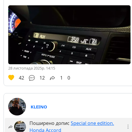
28 листопада 2025р. 14:15
42
12
1
0
KLEINO
Поширено допис
Special one edition.
Honda Accord