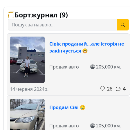
Бортжурнал (9)
Сівік проданий…але історія не
закінчується 😅
Продаж авто
205,000 км.
4
26
14 червня 2024р.
Продам Сіві 🥲
Продаж авто
205,000 км.