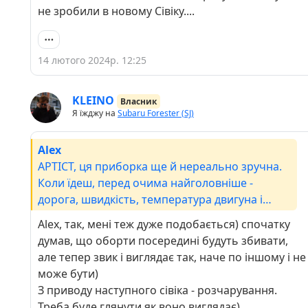
не зробили в новому Сівіку....
14 лютого 2024р. 12:25
KLEINO
Власник
Я їжджу на
Subaru Forester (SJ)
Alex
APTICT, ця приборка ще й нереально зручна.
Коли їдеш, перед очима найголовніше -
дорога, швидкість, температура двигуна і
запас палива. Це одна з тих речей, якої тепер
Alex, так, мені теж дуже подобається) спочатку
точно мені буде не вистачати в інших авто. Не
думав, що оборти посередині будуть збивати,
розумію, чому так не зробили в новому
але тепер звик і виглядає так, наче по іншому і не
Сівіку....
може бути)
З приводу наступного сівіка - розчарування.
Треба буде глянути як воно виглядає)