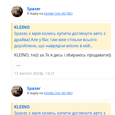
Spaser
Я їжджу на
Honda Civic 4D (8G)
KLEINO
Spaser, є мрія колись купити доглянуте авто з
драйва) Але у Вас там вже стільки всього
дороблене, що наврядчи влізло в мій
бюджет)7200Але прибавляємо ще 300-500$ на
KLEINO, тю)) за 7к я десь і збираюсь продавати))
малярні роботи, скоро почну вести записи, як
руки дійдуть
13 лютого 2024р. 13:21
Spaser
Я їжджу на
Honda Civic 4D (8G)
KLEINO
Spaser, є мрія колись купити доглянуте авто з