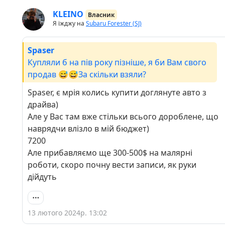
KLEINO
Власник
Я їжджу на
Subaru Forester (SJ)
Spaser
Купляли б на пів року пізніше, я би Вам свого
продав 😅😅За скільки взяли?
Spaser, є мрія колись купити доглянуте авто з
драйва)
Але у Вас там вже стільки всього дороблене, що
наврядчи влізло в мій бюджет)
7200
Але прибавляємо ще 300-500$ на малярні
роботи, скоро почну вести записи, як руки
дійдуть
13 лютого 2024р. 13:02