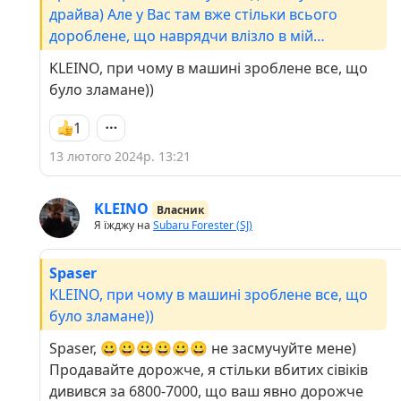
драйва) Але у Вас там вже стільки всього
дороблене, що наврядчи влізло в мій
бюджет)7200Але прибавляємо ще 300-500$ на
KLEINO, при чому в машині зроблене все, що
малярні роботи, скоро почну вести записи, як
було зламане))
руки дійдуть
1
13 лютого 2024р. 13:21
KLEINO
Власник
Я їжджу на
Subaru Forester (SJ)
Spaser
KLEINO, при чому в машині зроблене все, що
було зламане))
Spaser, 😀😀😀😀😀😀 не засмучуйте мене)
Продавайте дорожче, я стільки вбитих сівіків
дивився за 6800-7000, що ваш явно дорожче