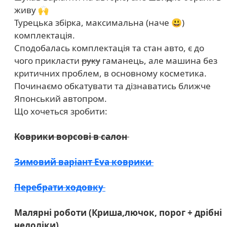
живу 🙌
Турецька збірка, максимальна (наче 😃)
комплектація.
Сподобалась комплектація та стан авто, є до
чого прикласти
руку
гаманець, але машина без
критичних проблем, в основному косметика.
Починаємо обкатувати та дізнаватись ближче
Японський автопром.
Що хочеться зробити:
Коврики ворсові в салон
Зимовий варіант Eva коврики
Перебрати ходовку
Малярні роботи (Криша,лючок, порог + дрібні
недоліки)