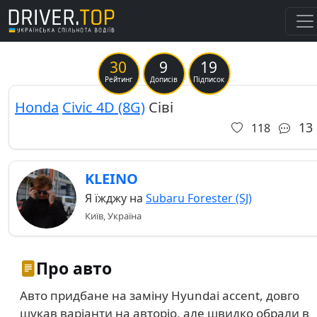
30
9
19
Previous
Ne
Рейтинг
Дописів
Підписок
Honda
Civic 4D (8G)
Сіві
13
118
KLEINO
Я їжджу на
Subaru Forester (SJ)
Київ, Україна
Про авто
Авто придбане на заміну Hyundai accent, довго
шукав варіанти на авторіо, але швидко обрали в