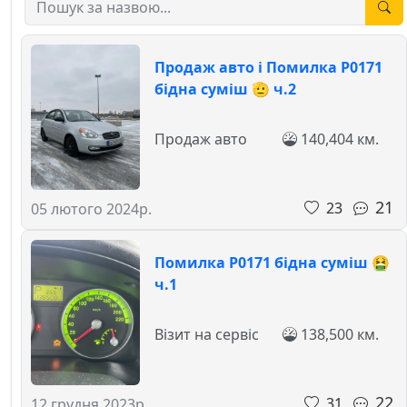
Продаж авто і Помилка Р0171
бідна суміш 🫡 ч.2
Продаж авто
140,404 км.
21
23
05 лютого 2024р.
Помилка Р0171 бідна суміш 🤮
ч.1
Візит на сервіс
138,500 км.
22
31
12 грудня 2023р.