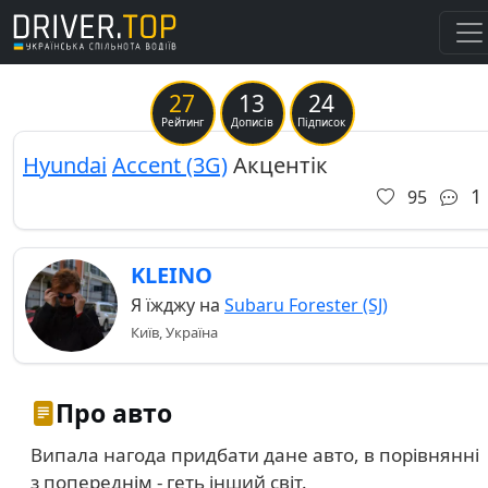
27
13
24
Previous
Ne
Рейтинг
Дописів
Підписок
Hyundai
Accent (3G)
Акцентік
1
95
KLEINO
Я їжджу на
Subaru Forester (SJ)
Київ, Україна
Про авто
Випала нагода придбати дане авто, в порівнянні
з попереднім - геть інший світ.