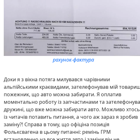
рахунок-фактура
Доки я з вікна потяга милувався чарівними
альпійськими краєвидами, зателефонував мій товариш
пожежник, що авто можна забирати. Я оплатив
моментально роботу із запчастинами та зателефонув
дружині, що вже можна забирати авто. Можливо хтось
із читачів потавить питання, а чого аж зараз я зробив
заміну?! Справа в тому, що офіціна позиція
Фольксвагена в цьому питанні: ремінь ГРМ
встановленно на все життя авто і заміни він не