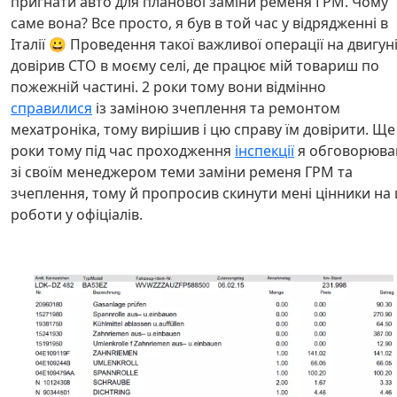
пригнати авто для планової заміни ременя ГРМ. Чому
саме вона? Все просто, я був в той час у відрядженні в
Італії 😀 Проведення такої важливої операції на двигун
довірив СТО в моєму селі, де працює мій товариш по
пожежній частині. 2 роки тому вони відмінно
справилися
із заміною зчеплення та ремонтом
мехатроніка, тому вирішив і цю справу їм довірити. Ще
роки тому під час проходження
інспекції
я обговорюва
зі своїм менеджером теми заміни ременя ГРМ та
зчеплення, тому й пропросив скинути мені цінники на 
роботи у офіціалів.