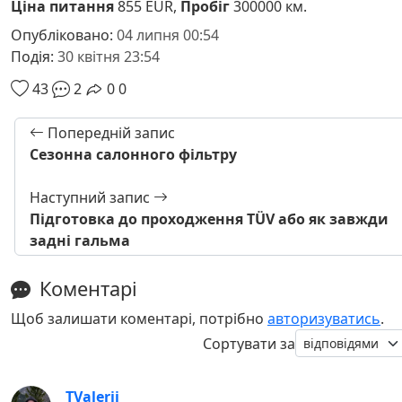
Ціна питання
855 EUR,
Пробіг
300000 км.
Опубліковано:
04 липня 00:54
Подія:
30 квітня 23:54
43
2
0
0
Попередній запис
Сезонна салонного фільтру
Наступний запис
Підготовка до проходження TÜV або як завжди
задні гальма
Коментарі
Щоб залишати коментарі, потрібно
авторизуватись
.
Сортувати за
TValerii