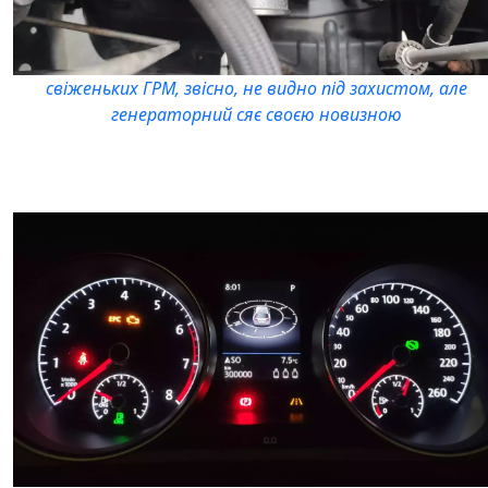
свіженьких ГРМ, звісно, не видно під захистом, але
генераторний сяє своєю новизною