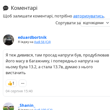
Коментарі
Щоб залишати коментарі, потрібно
авторизуватись
.
Сортувати за
eduardbortnik
Я їжджу на
Audi S6 (C4)
Я теж дивився, там просад напруги був, продублював
його масу в багажнику, і попередньо напруга на
ньому була 13.2, а стала 13.7в, думаю з нього
вистачить
1
04 серпня 15:40
_Shanin_
Я їжджу на
Audi 100 (C4)