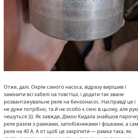
Отже, далі. Окрім самого насоса, відразу вирішив і
замінити всі кабелі на товстіші, і додати так зване
розвантажувальне реле на бензонасос. Насправді це і
не дуже потрібно, та й не особо є сенс в цьому, але рук
чешуться ))). Як завжди, Дімон Кидала знайшов парочк
реле разом з рамками, запобіжниками і фішками, а са
реле на 40 А. А от щоб це закріпити — рамка така, як