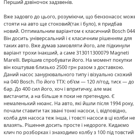
Перший дзвіночок задзвенів.
Вже задовго до цього, розуміючи, що бензонасос мож
стояти на авто ще стоковий(так і було), я придбав
новий. Оптимальним варіантом є класичний Bosch 044
Він досить універсальний і є класичним рішенням для
таких авто. Вже думав замовляти його, але підкинули
варіант трохи інакший, а саме 313011300079 Magneti
Marelli. Вирішив спробувати його. На момент покупки
він коштував близько 2500 грн разом з доставкою.
Даний насос занурювального типу і візуально схожий
на 040 Bosch. По його ТТХ: об’єм — 120 л/год, тиск — до
бар. До 400 сил його, хоч і впритичку, але має
вистачити, а на більше я поки не претендую. Є
немаленький нюанс. На авто, які йшли після 1994 року,
почали ставити так звані тонкі насоси, і, відповідно,
колба для насоса теж інша, і товсті насоси в ці колби не
влазять. Рішення досить просте і недороге. Кидаємо
клич по розборках і знаходимо колбу з 100 під товстий