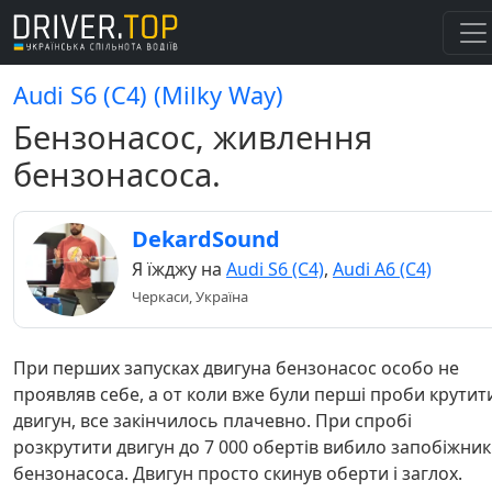
Audi S6 (C4) (Milky Way)
Бензонасос, живлення
бензонасоса.
DekardSound
Я їжджу на
Audi S6 (C4)
,
Audi A6 (C4)
Черкаси, Україна
При перших запусках двигуна бензонасос особо не
проявляв себе, а от коли вже були перші проби крутит
двигун, все закінчилось плачевно. При спробі
розкрутити двигун до 7 000 обертів вибило запобіжник
бензонасоса. Двигун просто скинув оберти і заглох.