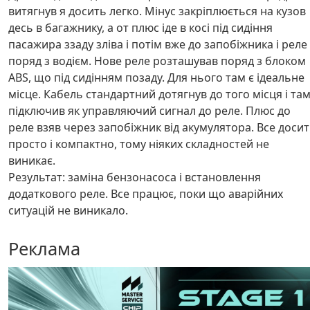
витягнув я досить легко. Мінус закріплюється на кузов
десь в багажнику, а от плюс іде в косі під сидіння
пасажира ззаду зліва і потім вже до запобіжника і реле
поряд з водієм. Нове реле розташував поряд з блоком
ABS, що під сидінням позаду. Для нього там є ідеальне
місце. Кабель стандартний дотягнув до того місця і та
підключив як управляючий сигнал до реле. Плюс до
реле взяв через запобіжник від акумулятора. Все доси
просто і компактно, тому ніяких складностей не
виникає.
Результат: заміна бензонасоса і встановлення
додаткового реле. Все працює, поки що аварійних
ситуацій не виникало.
Реклама