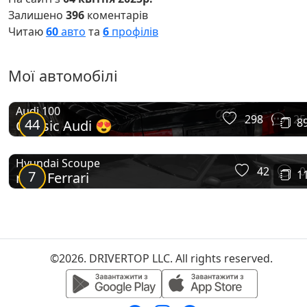
Залишено
396
коментарів
Читаю
60
авто
та
6
профілів
Мої автомобілі
Audi 100
298
25
44
8
Classic Audi 😍
Hyundai Scoupe
42
0
7
1
mini Ferrari
©2026. DRIVERTOP LLC. All rights reserved.