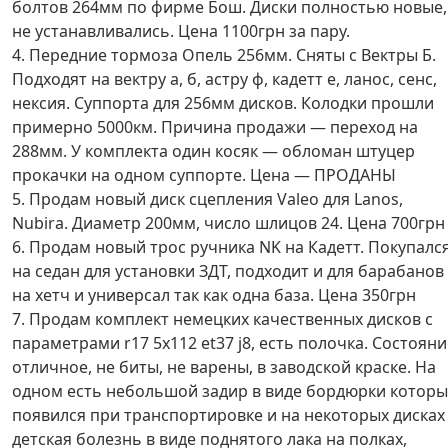
болтов 264мм по фирме Бош. Диски полностью новые,
не устанавливались. Цена 1100грн за пару.
4. Передние тормоза Опель 256мм. Сняты с Вектры Б.
Подходят на вектру а, б, астру ф, кадетт е, ланос, сенс,
нексия. Суппорта для 256мм дисков. Колодки прошли
примерно 5000км. Причина продажи — переход на
288мм. У комплекта один косяк — обломан штуцер
прокачки на одном суппорте. Цена — ПРОДАНЫ
5. Продам новый диск сцепления Valeo для Lanos,
Nubira. Диаметр 200мм, число шлицов 24. Цена 700грн
6. Продам новый трос ручника NK на Кадетт. Покупалс
на седан для установки ЗДТ, подходит и для барабанов
на хетч и универсал так как одна база. Цена 350грн
7. Продам комплект немецких качественных дисков с
параметрами r17 5х112 et37 j8, есть полочка. Состояни
отличное, не биты, не варены, в заводской краске. На
одном есть небольшой задир в виде бордюрки котор
появился при транспортировке и на некоторых дисках
детская болезнь в виде поднятого лака на полках,