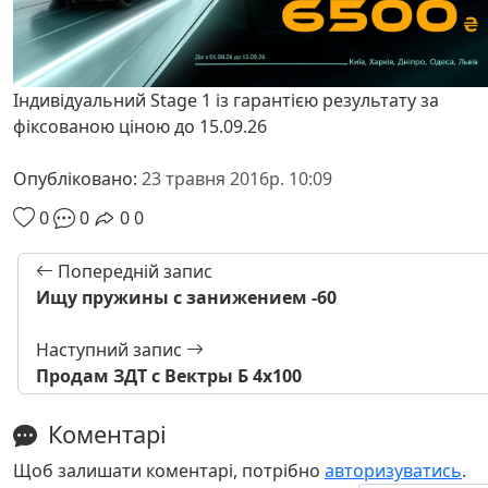
Індивідуальний Stage 1 із гарантією результату за
фіксованою ціною до 15.09.26
Опубліковано:
23 травня 2016р. 10:09
0
0
0
0
Попередній запис
Ищу пружины с занижением -60
Наступний запис
Продам ЗДТ с Вектры Б 4х100
Коментарі
Щоб залишати коментарі, потрібно
авторизуватись
.