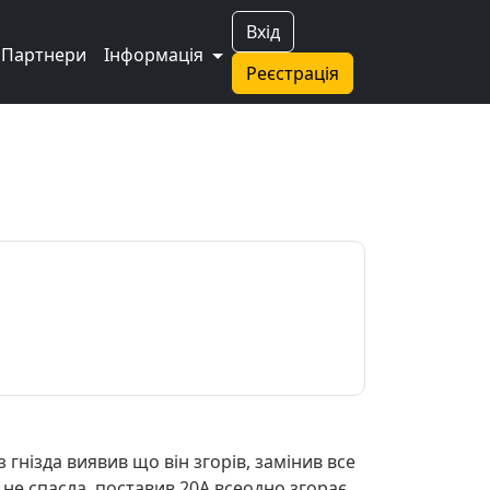
Вхід
Партнери
Інформація
Реєстрація
гнізда виявив що він згорів, замінив все
не спасла, поставив 20А всеодно згорає.