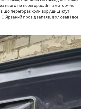
без нього не перегорає. Зняв моторчик
явив що перегорає коли ворушиш жгут
 Обірваний провід запаяв, ізолював і все