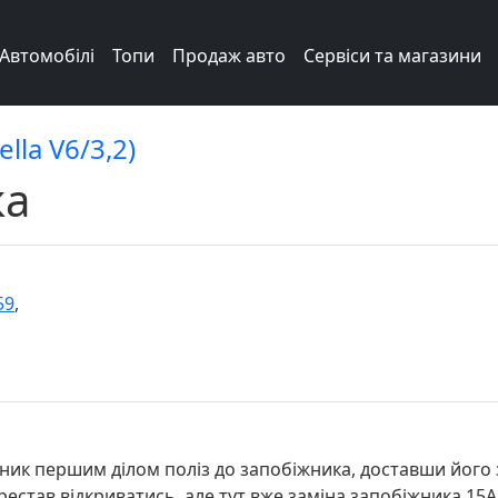
Автомобілі
Топи
Продаж авто
Сервіси та магазини
lla V6/3,2)
ка
59
,
ик першим ділом поліз до запобіжника, доставши його з 
естав відкриватись, але тут вже заміна запобіжника 15А 