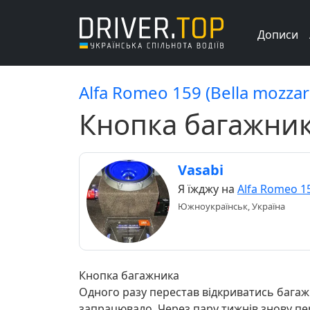
Дописи
Alfa Romeo 159 (Bella mozzare
Кнопка багажни
Vasabi
Я їжджу на
Alfa Romeo 1
Южноукраїнськ, Україна
Кнопка багажника
Одного разу перестав відкриватись багажн
запрацювало. Через пару тижнів знову пер