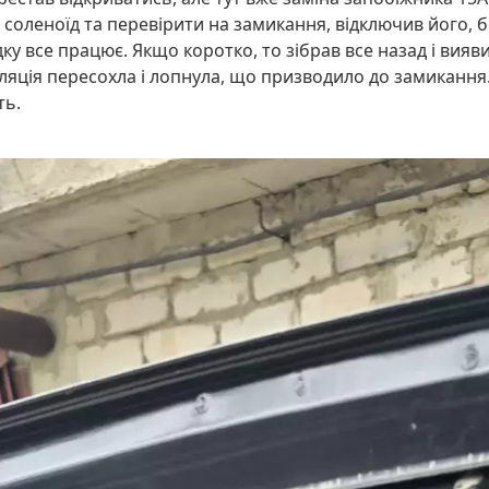
 соленоїд та перевірити на замикання, відключив його, 
ядку все працює. Якщо коротко, то зібрав все назад і ви
ляція пересохла і лопнула, що призводило до замикання.
ть.