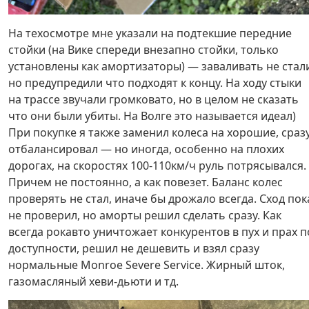
На техосмотре мне указали на подтекшие передние
стойки (на Вике спереди внезапно стойки, только
установлены как амортизаторы) — заваливать не стал
но предупредили что подходят к концу. На ходу стыки
на трассе звучали громковато, но в целом не сказать
что они были убиты. На Волге это называется идеал)
При покупке я также заменил колеса на хорошие, сраз
отбалансировал — но иногда, особенно на плохих
дорогах, на скоростях 100-110км/ч руль потрясывался.
Причем не постоянно, а как повезет. Баланс колес
проверять не стал, иначе бы дрожало всегда. Сход пок
не проверил, но аморты решил сделать сразу. Как
всегда рокавто уничтожает конкурентов в пух и прах п
доступности, решил не дешевить и взял сразу
нормальные Monroe Severe Service. Жирный шток,
газомасляный хеви-дьюти и тд.