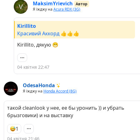
MaksimYrievich
Автор
Я їжджу на
Acura RDX (3G)
Kirillito
Красивий Аккорд 👍👍👍
Kirillito, дякую 😁
04 квітня 22:47
OdesaHonda
Я їжджу на
Honda Accord (8G)
такой cleanlook у нее, ее бы уронить )) и убрать
брызговики) и на выставку
1
04 квітня 21:46