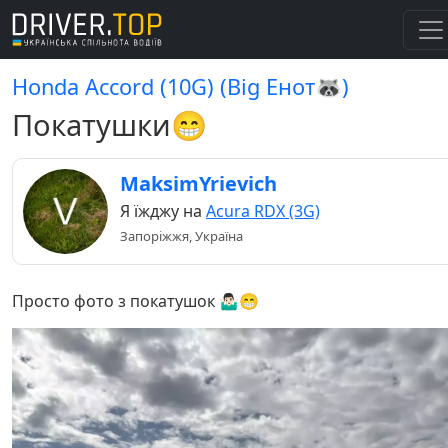
Honda Accord (10G) (Big Енот🦝)
Покатушки😁
MaksimYrievich
Я їжджу на
Acura RDX (3G)
Запоріжжя, Україна
Просто фото з покатушок 🤷🏻‍♂️😁