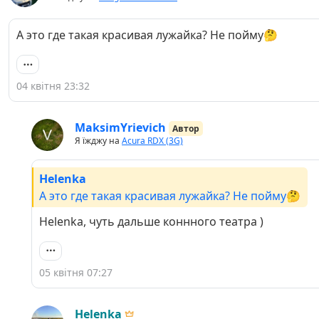
А это где такая красивая лужайка? Не пойму🤔
04 квітня 23:32
MaksimYrievich
Автор
Я їжджу на
Acura RDX (3G)
Helenka
А это где такая красивая лужайка? Не пойму🤔
Helenka, чуть дальше коннного театра )
05 квітня 07:27
Helenka