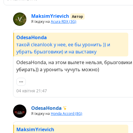
MaksimYrievich
Автор
Я їжджу на
Acura RDX (3G)
OdesaHonda
такой cleanlook у нее, ее бы уронить )) и
убрать брызговики) и на выставку
OdesaHonda, на этом вылете нельзя, брызговики
убирать)) а уронить чучуть можно)
04 квітня 21:47
OdesaHonda
Я їжджу на
Honda Accord (8G)
MaksimYrievich