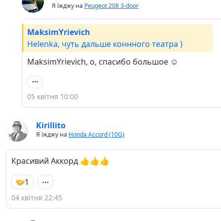
Я їжджу на
Peugeot 208 3-door
MaksimYrievich
Helenka, чуть дальше коннного театра )
MaksimYrievich, о, спасибо большое ☺️
05 квітня 10:00
Kirillito
Я їжджу на
Honda Accord (10G)
Красивий Аккорд 👍👍👍
1
04 квітня 22:45