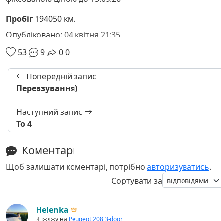
Пробіг
194050 км.
Опубліковано:
04 квітня 21:35
53
9
0
0
Попередній запис
Перевзування)
Наступний запис
То 4
Коментарі
Щоб залишати коментарі, потрібно
авторизуватись
.
Сортувати за
Helenka
Я їжджу на
Peugeot 208 3-door