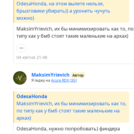
OdesaHonda, на этом вылете нельзя,
брызговики убирать)) а уронить чучуть
можно)
MaksimYrievich, их бы минимизировать как то, по
типу как у бмб стоят такие маленькие на арках)
04 квітня 21:48
MaksimYrievich
Автор
Я їжджу на
Acura RDX (3G)
OdesaHonda
MaksimYrievich, их бы минимизировать как то,
по типу как у бмб стоят такие маленькие на
арках)
OdesaHonda, нужно попробовать) финдера