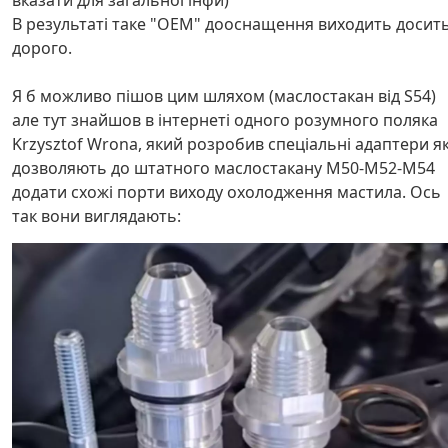
В результаті таке "ОЕМ" дооснащення виходить досит
дорого.
Я б можливо пішов цим шляхом (маслостакан від S54)
але тут знайшов в інтернеті одного розумного поляка
Krzysztof Wrona, який розробив спеціальні адаптери як
дозволяють до штатного маслостакану M50-M52-M54
додати схожі порти виходу охолодження мастила. Ось
так вони виглядають: