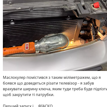
Маслокулер помістився з таким міліметражем, що я
боявся що доведеться різати телевізор - я забув
врахувати ширину ключа, яким туди треба буде підлізт
щоб закрутити ті патрубки.
Перший запуск і ... ФІАСКО ...