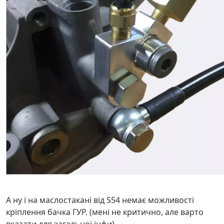
А ну і на маслостакані від S54 немає можливості
кріплення бачка ГУР. (мені не критично, але варто
вказати для загальної інфи)