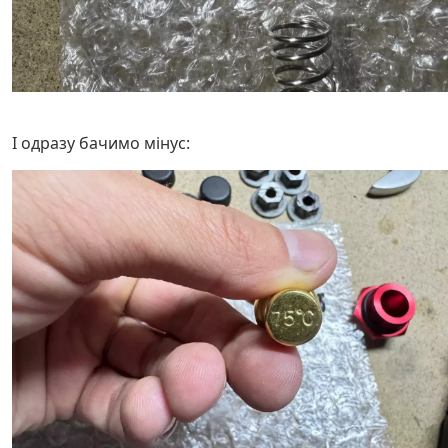
І одразу бачимо мінус: