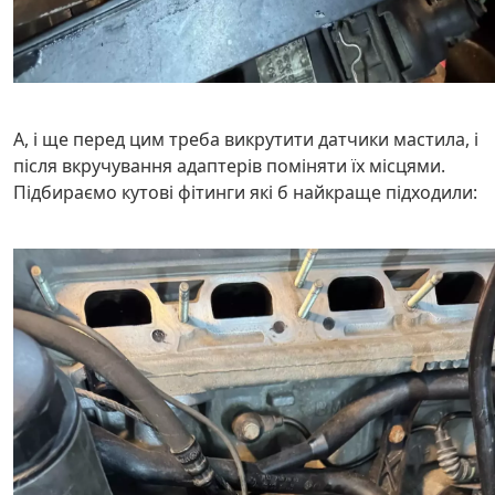
А, і ще перед цим треба викрутити датчики мастила, і
після вкручування адаптерів поміняти їх місцями.
Підбираємо кутові фітинги які б найкраще підходили: