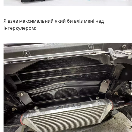
Я взяв максимальний який би вліз мені над
інтеркулером: