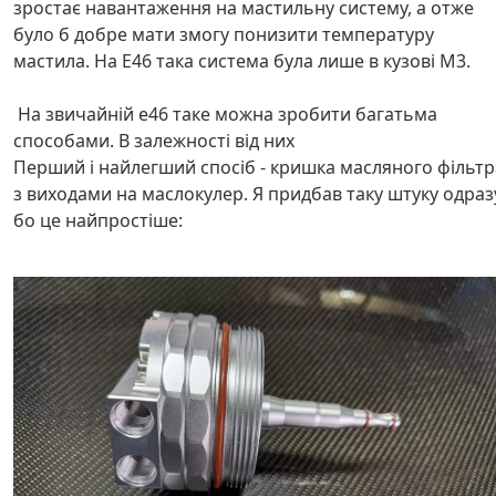
зростає навантаження на мастильну систему, а отже
було б добре мати змогу понизити температуру
мастила. На E46 така система була лише в кузові M3.
На звичайній e46 таке можна зробити багатьма
способами. В залежності від них
Перший і найлегший спосіб - кришка масляного фільтр
з виходами на маслокулер. Я придбав таку штуку одраз
бо це найпростіше: