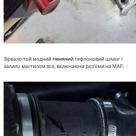
Зірвало той модний
гівняний
тефлоновий шланг і
залило мастилом все, включаючи розʼєми на MAF: