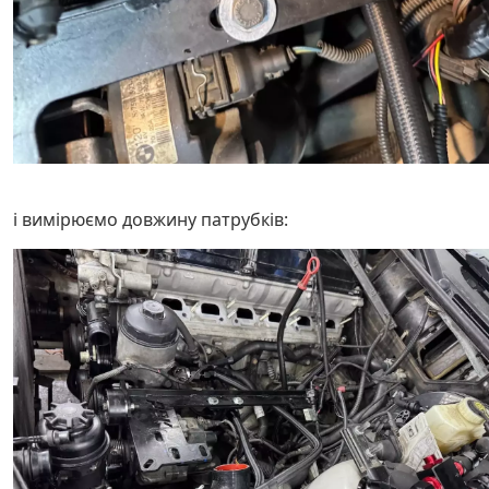
і вимірюємо довжину патрубків: