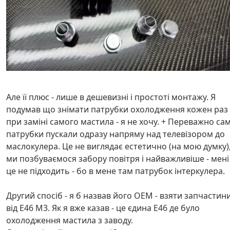
Але її плюс - лише в дешевизні і простоті монтажу. Я
подумав що знімати патрубки охолодження кожен раз
при заміні самого мастила - я не хочу. + Переважно сам
патрубки пускали одразу напряму над телевізором до
маслокулера. Це не виглядає естетично (на мою думку)
ми позбуваємося забору повітря і найважливіше - мені
це не підходить - бо в мене там патрубок інтеркулера.
Другий спосіб - я б назвав його ОЕМ - взяти запчастин
від E46 M3. Як я вже казав - це єдина E46 де було
охолодження мастила з заводу.