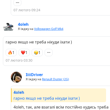
07 лютого 09:24
4oleh
Я їжджу на
Volkswagen Golf Mk4
гарно якщо не треба нікуди їхати )
1
1
1
07 лютого 03:30
IiiiDriver
Я їжджу на
Renault Duster (2G)
4oleh
гарно якщо не треба нікуди їхати )
4oleh, так, але взагалі всім постійно кудись треба