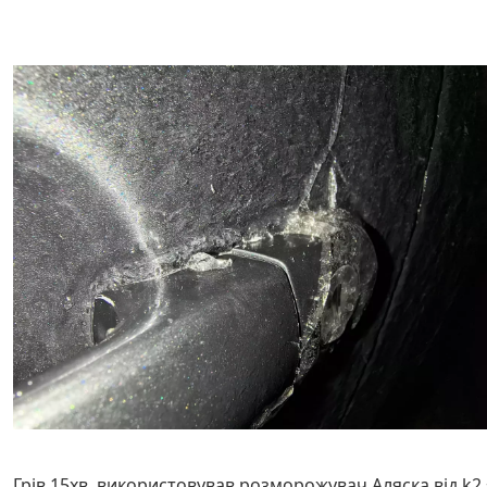
Грів 15хв, використовував розморожувач Аляска від k2 