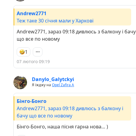
Andrew2771
Теж таке 30 січня мали у Харкові
Andrew2771, зараз 09:18 дивлюсь з балкону і бачу
що все по новому
1
07 лютого 09:19
Danylo_Galytckyi
Я їжджу на
Opel Zafira A
Бінго-Бонго
Andrew2771, зараз 09:18 дивлюсь з балкону і
бачу що все по новому
Бінго-Бонго, наша пісня гарна нова… )