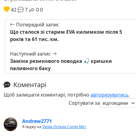
42
7
0
0
Попередній запис
Що сталося зі старим EVA килимком після 5
років та 61 тис. км.
Наступний запис
Заміна резинового поводка 🎣 кришки
паливного баку
Коментарі
Щоб залишати коментарі, потрібно
авторизуватись
.
Сортувати за
Andrew2771
Я їжджу на
Skoda Octavia Combi Mk1