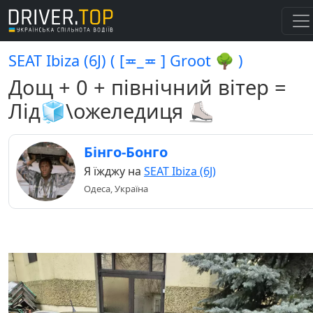
SEAT Ibiza (6J) ( [≖_≖ ] Groot 🌳 )
Дощ + 0 + північний вітер =
Лід🧊\ожеледиця ⛸️
Бінго-Бонго
Я їжджу на
SEAT Ibiza (6J)
Одеса, Україна