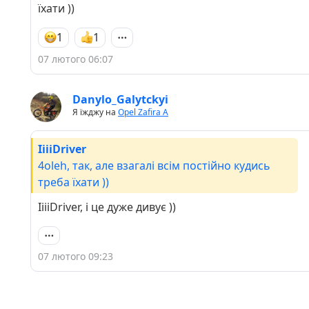
їхати ))
1
1
07 лютого 06:07
Danylo_Galytckyi
Я їжджу на
Opel Zafira A
IiiiDriver
4oleh, так, але взагалі всім постійно кудись
треба їхати ))
IiiiDriver, і це дуже дивує ))
07 лютого 09:23