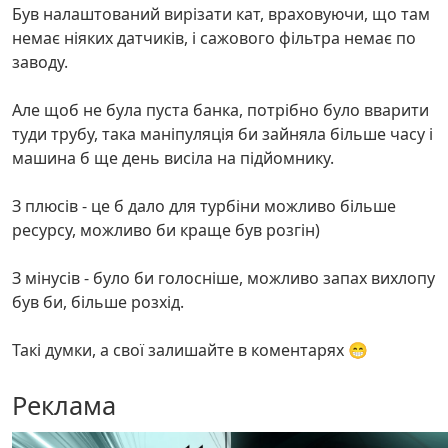
Був налаштований вирізати кат, враховуючи, що там
немає ніяких датчиків, і сажового фільтра немає по
заводу.
Але щоб не була пуста банка, потрібно було вварити
туди трубу, така маніпуляція би зайняла більше часу і
машина б ще день висіла на підйомнику.
З плюсів - це б дало для турбіни можливо більше
ресурсу, можливо би краще був розгін)
З мінусів - було би голосніше, можливо запах вихлопу
був би, більше розхід.
Такі думки, а свої залишайте в коментарях 😁
Реклама