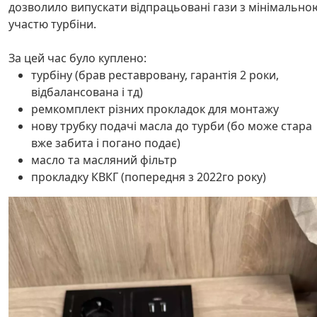
дозволило випускати відпрацьовані гази з мінімально
участю турбіни.
За цей час було куплено:
турбіну (брав реставровану, гарантія 2 роки,
відбалансована і тд)
ремкомплект різних прокладок для монтажу
нову трубку подачі масла до турби (бо може стара
вже забита і погано подає)
масло та масляний фільтр
прокладку КВКГ (попередня з 2022го року)