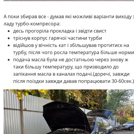
А поки збирав все - думав які можливі варіанти виходу 
ладу турбо-компресора:
десь прогоріла прокладка і звідти свист
тріснув корпус гарячої частини турби
відійшов у вічність кат і збільшував протитиск на
турбу, після чого росла температура більше норми
подача масла була не достатньою через знову ж
таки більшу температуру, що призводило до
запікання масла в каналах подачі.(доречі, завжди
після поїздки завжди давав попрацювати 30-60сек.)