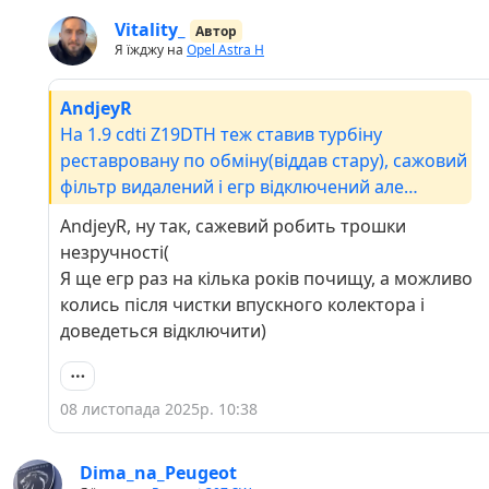
Vitality_
Автор
Я їжджу на
Opel Astra H
AndjeyR
На 1.9 cdti Z19DTH теж ставив турбіну
реставровану по обміну(віддав стару), сажовий
фільтр видалений і егр відключений але
каталізатор на місці )
AndjeyR, ну так, сажевий робить трошки
незручності(
Я ще егр раз на кілька років почищу, а можливо
колись після чистки впускного колектора і
доведеться відключити)
08 листопада 2025р. 10:38
Dima_na_Peugeot