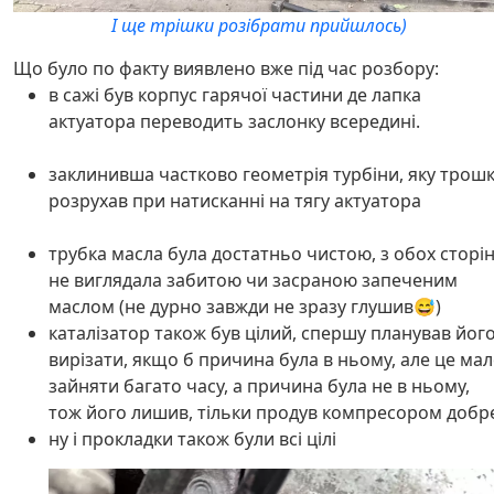
І ще трішки розібрати прийшлось)
Що було по факту виявлено вже під час розбору:
в сажі був корпус гарячої частини де лапка
актуатора переводить заслонку всередині.
заклинивша частково геометрія турбіни, яку трош
розрухав при натисканні на тягу актуатора
трубка масла була достатньо чистою, з обох сторі
не виглядала забитою чи засраною запеченим
маслом (не дурно завжди не зразу глушив😅)
каталізатор також був цілий, спершу планував йог
вирізати, якщо б причина була в ньому, але це ма
зайняти багато часу, а причина була не в ньому,
тож його лишив, тільки продув компресором добр
ну і прокладки також були всі цілі