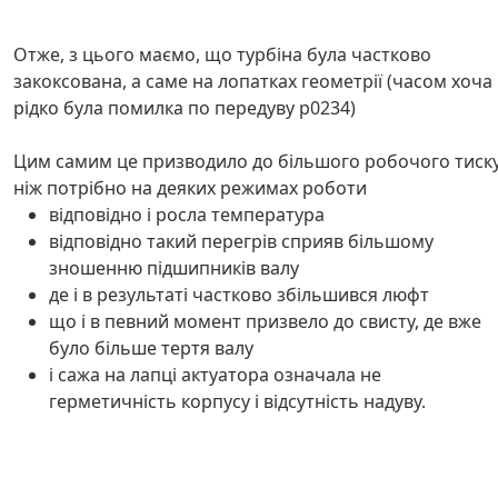
Отже, з цього маємо, що турбіна була частково
закоксована, а саме на лопатках геометрії (часом хоча 
рідко була помилка по передуву p0234)
Цим самим це призводило до більшого робочого тиск
ніж потрібно на деяких режимах роботи
відповідно і росла температура
відповідно такий перегрів сприяв більшому
зношенню підшипників валу
де і в результаті частково збільшився люфт
що і в певний момент призвело до свисту, де вже
було більше тертя валу
і сажа на лапці актуатора означала не
герметичність корпусу і відсутність надуву.