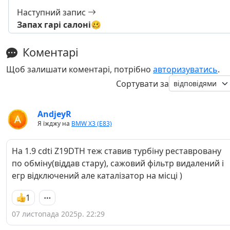
Наступний запис
Запах гарі салоні🥴
Коментарі
Щоб залишати коментарі, потрібно
авторизуватись
.
Сортувати за
AndjeyR
Я їжджу на
BMW X3 (E83)
На 1.9 cdti Z19DTH теж ставив турбіну реставровану
по обміну(віддав стару), сажовий фільтр видалений і
егр відключений але каталізатор на місці )
1
07 листопада 2025р. 22:29