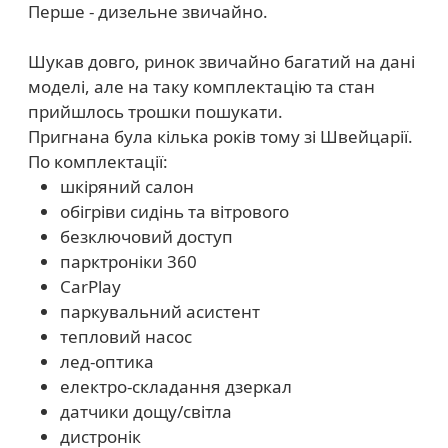
Перше - дизельне звичайно.
Шукав довго, ринок звичайно багатий на дані
моделі, але на таку комплектацію та стан
прийшлось трошки пошукати.
Пригнана була кілька років тому зі Швейцарії.
По комплектації:
шкіряний салон
обігріви сидінь та вітрового
безключовий доступ
парктроніки 360
CarPlay
паркувальний асистент
тепловий насос
лед-оптика
електро-складання дзеркал
датчики дощу/світла
дистронік