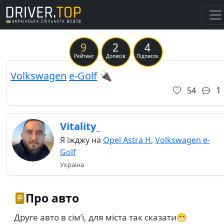
9
2
4
Previous
Ne
Рейтинг
Дописів
Підписок
Volkswagen
e-Golf
🔌
1
54
Vitality_
Я їжджу на
Opel Astra H
,
Volkswagen e-
Golf
Україна
Про авто
Друге авто в сімʼї, для міста так сказати😁