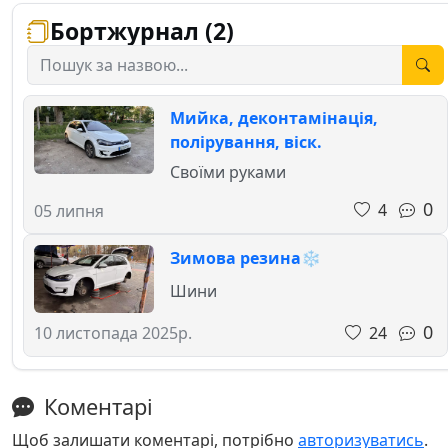
Бортжурнал (2)
Мийка, деконтамінація,
полірування, віск.
Своїми руками
0
4
05 липня
Зимова резина❄️
Шини
0
24
10 листопада 2025р.
Коментарі
Щоб залишати коментарі, потрібно
авторизуватись
.