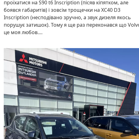
проїхатися на S90 t6 Inscription (пісяв кіпятком, але
боявся габаритів) і зовсім трощечки на XC40 D3
Inscription (несподівано зручно, а звук дизеля якось
порушує затишок). Тому я ще раз переконався що Volv
це моя любов....