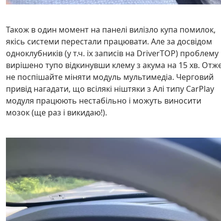
Також в один момент на панелі вилізло купа помилок,
якісь системи перестали працювати. Але за досвідом
одноклубників (у т.ч. іх записів на DriverTOP) проблему
вирішено тупо відкинувши клему з акума на 15 хв. Отж
не поспішайте міняти модуль мультимедіа. Черговий
привід нагадати, що всілякі ніштяки з Алі типу CarPlay
модуля працюють нестабільно і можуть виносити
мозок (ще раз і викидаю!).