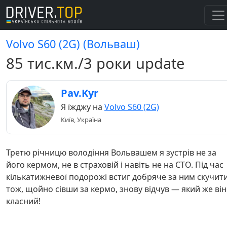
Volvo S60 (2G) (Вольваш)
85 тис.км./3 роки update
Pav.Kyr
Я їжджу на
Volvo S60 (2G)
Київ, Україна
Третю річницю володіння Вольвашем я зустрів не за
його кермом, не в страховій і навіть не на СТО. Під час
кількатижневої подорожі встиг добряче за ним скучити
тож, щойно сівши за кермо, знову відчув — який же він
класний!