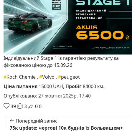
Індивідуальний Stage 1 із гарантією результату за
фіксованою ціною до 15.09.26
#
Koch Chemie
,
#
Volvo
,
#
peugeot
Ціна питання
15000 UAH,
Пробіг
84000 км.
Опубліковано:
27 жовтня 2025р. 17:40
39
3
0
0
Попередній запис
75к update: чергові 10к буднів із Вольвашем+