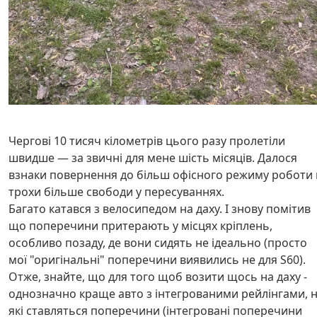
Чергові 10 тисяч кілометрів цього разу пролетіли
швидше — за звичні для мене шість місяців. Далося
взнаки повернення до більш офісного режиму роботи 
трохи більше свободи у пересуваннях.
Багато катався з велосипедом на даху. І знову помітив
що поперечини притерають у місцях кріплень,
особливо позаду, де вони сидять не ідеально (просто
мої "оригінальні" поперечини виявились не для S60).
Отже, знайте, що для того щоб возити щось на даху -
однозначно краще авто з інтегрованими рейлінгами, 
які ставляться поперечини (інтегровані поперечини