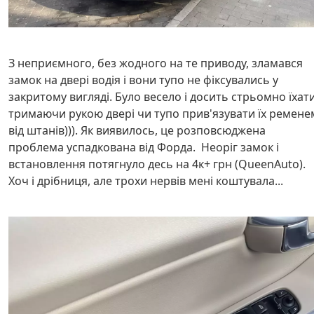
З неприємного, без жодного на те приводу, зламався
замок на двері водія і вони тупо не фіксувались у
закритому вигляді. Було весело і досить стрьомно їхат
тримаючи рукою двері чи тупо прив'язувати їх ремене
від штанів))). Як виявилось, це розповсюджена
проблема успадкована від Форда. Неоріг замок і
встановлення потягнуло десь на 4к+ грн (QueenAuto).
Хоч і дрібниця, але трохи нервів мені коштувала...