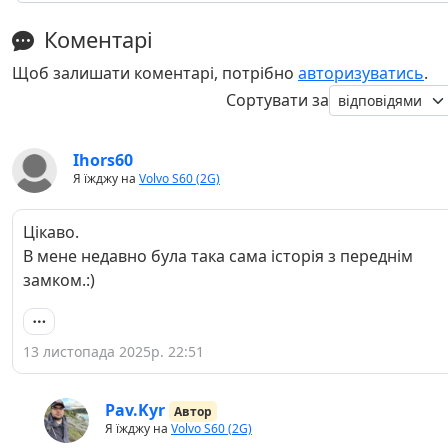
Коментарі
Щоб залишати коментарі, потрібно
авторизуватись
.
Сортувати за
Ihors60
Я їжджу на
Volvo S60 (2G)
Цікаво.
В мене недавно була така сама історія з переднім
замком.:)
13 листопада 2025р. 22:51
Pav.Kyr
Автор
Я їжджу на
Volvo S60 (2G)