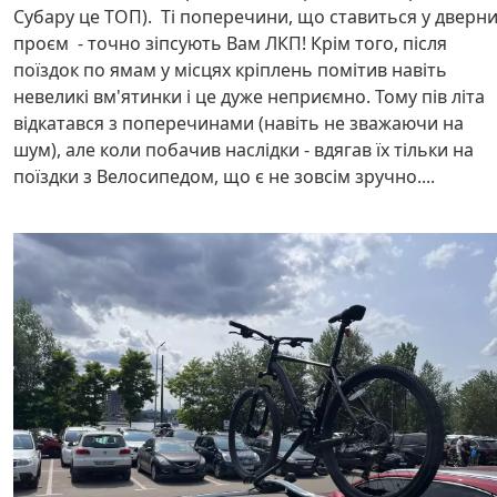
Субару це ТОП). Ті поперечини, що ставиться у дверн
проєм - точно зіпсують Вам ЛКП! Крім того, після
поїздок по ямам у місцях кріплень помітив навіть
невеликі вм'ятинки і це дуже неприємно. Тому пів літа
відкатався з поперечинами (навіть не зважаючи на
шум), але коли побачив наслідки - вдягав їх тільки на
поїздки з Велосипедом, що є не зовсім зручно....