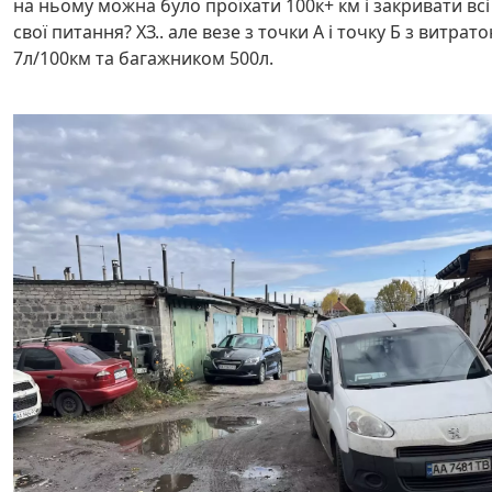
на ньому можна було проїхати 100к+ км і закривати всі
свої питання? ХЗ.. але везе з точки А і точку Б з витрат
7л/100км та багажником 500л.