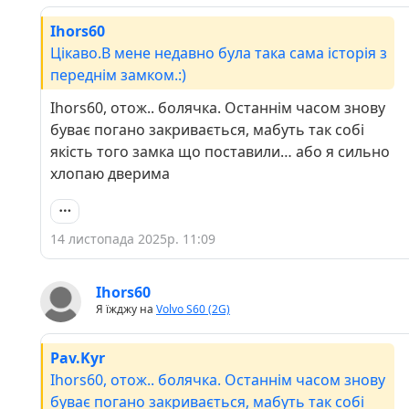
Ihors60
Цікаво.В мене недавно була така сама історія з
переднім замком.:)
Ihors60, отож.. болячка. Останнім часом знову
буває погано закривається, мабуть так собі
якість того замка що поставили… або я сильно
хлопаю дверима
14 листопада 2025р. 11:09
Ihors60
Я їжджу на
Volvo S60 (2G)
Pav.Kyr
Ihors60, отож.. болячка. Останнім часом знову
буває погано закривається, мабуть так собі