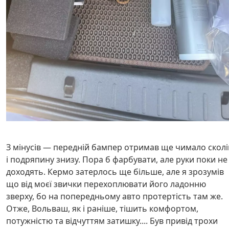
З мінусів — передній бампер отримав ще чимало сколі
і подряпину знизу. Пора б фарбувати, але руки поки не
доходять. Кермо затерлось ще більше, але я зрозумів
що від моєї звички перехоплювати його ладонню
зверху, бо на попередньому авто протертість там же.
Отже, Вольваш, як і раніше, тішить комфортом,
потужністю та відчуттям затишку.... Був привід трохи