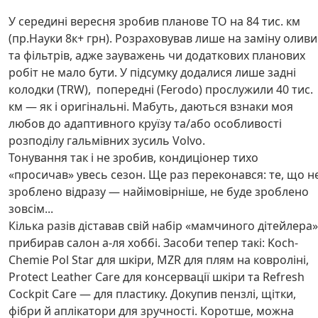
У середині вересня зробив планове ТО на 84 тис. км
(пр.Науки 8к+ грн). Розраховував лише на заміну оливи
та фільтрів, адже зауважень чи додаткових планових
робіт не мало бути. У підсумку додалися лише задні
колодки (TRW), попередні (Ferodo) прослужили 40 тис.
км — як і оригінальні. Мабуть, даються взнаки моя
любов до адаптивного круїзу та/або особливості
розподілу гальмівних зусиль Volvo.
Тонування так і не зробив, кондиціонер тихо
«просичав» увесь сезон. Ще раз переконався: те, що н
зроблено відразу — найімовірніше, не буде зроблено
зовсім...
Кілька разів діставав свій набір «мамчиного дітейлера»
прибирав салон а-ля хоббі. Засоби тепер такі: Koch-
Chemie Pol Star для шкіри, MZR для плям на ковроліні,
Protect Leather Care для консервації шкіри та Refresh
Cockpit Care — для пластику. Докупив пензлі, щітки,
фібри й аплікатори для зручності. Коротше, можна