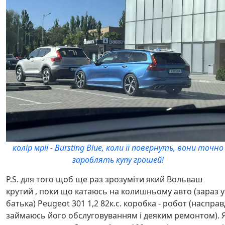
колір мрії - Bursting Blue, коли її повернуть, вони точно
зароблять купу грошей!
P.S. для того щоб ще раз зрозуміти який Вольваш
крутий , поки що катаюсь на колишньому авто (зараз у
батька) Peugeot 301 1,2 82к.с. коробка - робот (насправ
займаюсь його обслуговуванням і деяким ремонтом). 