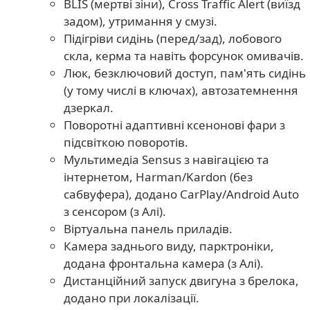
BLIS (мертві зіни), Cross Traffic Alert (виїзд
задом), утримання у смузі.
Підігріви сидінь (перед/зад), лобового
скла, керма та навіть форсунок омивачів.
Люк, безключовий доступ, пам'ять сидінь
(у тому числі в ключах), автозатемнення
дзеркал.
Поворотні адаптивні ксенонові фари з
підсвіткою поворотів.
Мультимедіа Sensus з навігацією та
інтернетом, Harman/Kardon (без
сабвуфера), додано CarPlay/Android Auto
з сенсором (з Алі).
Віртуальна панель приладів.
Камера заднього виду, парктроніки,
додана фронтальна камера (з Алі).
Дистанційний запуск двигуна з брелока,
додано при локалізації.