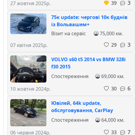
3
39
27 жовтня 2025р.
75к update: чергові 10к буднів
із Вольвашем+
Візит на сервіс
75,000 км.
3
29
07 квітня 2025р.
VOLVO s60 t5 2014 vs BMW 328i
f30 2015
Спостереження
69,000 км.
6
30
10 жовтня 2024р.
Ювілей, 64k update,
обслуговування, CarPlay
Спостереження
64,000 км.
7
33
06 червня 2024р.