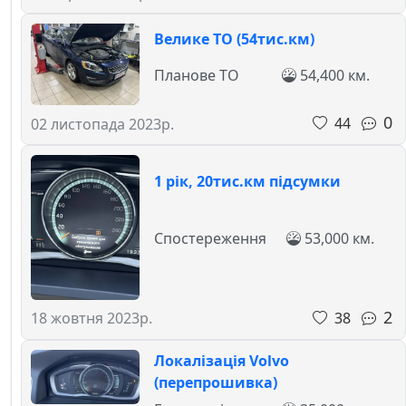
Велике ТО (54тис.км)
Планове ТО
54,400 км.
0
44
02 листопада 2023р.
1 рік, 20тис.км підсумки
Спостереження
53,000 км.
2
38
18 жовтня 2023р.
Локалізація Volvo
(перепрошивка)