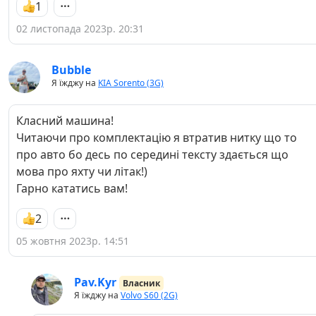
1
02 листопада 2023р. 20:31
Bubble
Я їжджу на
KIA Sorento (3G)
Класний машина!
Читаючи про комплектацію я втратив нитку що то
про авто бо десь по середині тексту здається що
мова про яхту чи літак!)
Гарно кататись вам!
2
05 жовтня 2023р. 14:51
Pav.Kyr
Власник
Я їжджу на
Volvo S60 (2G)