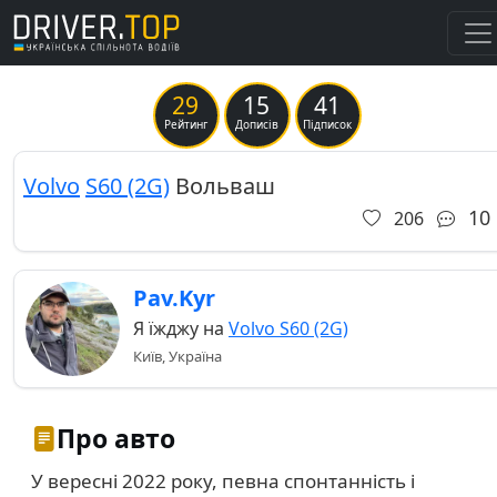
29
15
41
Previous
Ne
Рейтинг
Дописів
Підписок
Volvo
S60 (2G)
Вольваш
10
206
Pav.Kyr
Я їжджу на
Volvo S60 (2G)
Київ, Україна
Про авто
У вересні 2022 року, певна спонтанність і