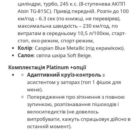
циліндри, турбо, 245 к.с. (8-ступенева АКПП
Aisin TG-81SC). Привід передній. Розгін до 100
км/год – 6.3 сек (по книжці, не перевіряв),
максимальна швидкість – 230 км/год, по
витратам в середньому 10,5 л/100км, старт-
стоп, еко-режим, спорт-режим,
Колір
: Caspian Blue Metallic (під керамікою).
Салон
: світла шкіра Soft Beige.
Комплектація Platinum +опції
Адаптивний круїз-контроль
з
асистентом у заторах (топ 1 фішок для
мене).
Попередження про зіткнення з повною
зупинкою, розпізнавання пішоходів і
велосипедистів (не довелось
випробувати, кажуть спрацьовує дійсно в
останній момент).