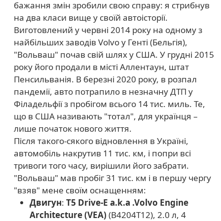
бажання змін зробили свою справу: я стрибнув
на два класи вище у своїй автоісторії.
Виготовлений у червні 2014 року на одному з
найбільших заводів Volvo у Генті (Бельгія),
"Вольваш" почав свій шлях у США. У грудні 2015
року його продали в місті Аллентаун, штат
Пенсильванія. В березні 2020 року, в розпал
пандемії, авто потрапило в незначну ДТП у
Філадельфії з пробігом всього 14 тис. миль. Те,
що в США називають "тотал", для українця –
лише початок нового життя.
Після такого-сякого відновлення в Україні,
автомобіль накрутив 11 тис. км, і попри всі
тривоги того часу, вирішили його забрати.
"Вольваш" мав пробіг 31 тис. км і в першу чергу
"взяв" мене своїм оснащенням:
Двигун
:
T5
Drive-E a.k.a .Volvo Engine
Architecture (VEA)
(B4204T12), 2.0 л, 4