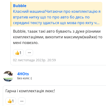
Bubble
Класний машина!Читаючи про комплектацію я
втратив нитку що то про авто бо десь по
середині тексту здається що мова про яхту чи
літак!)Гарно кататись вам!
Bubble, тааак такі авто бувають з дуже різними
комплектаціями, вихопити максимум(майже) то
мені повезло.
1
02 листопада 2023р. 20:59
4HOts
Без коліс :(
Гарна і комплектація люкс!
1