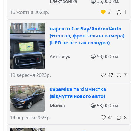
Електроніка
35,000 км.
1
31
16 жовтня 2023р.
нарешті CarPlay/AndroidAuto
(+сенсор, фронтальна камера)
(UPD не все так солодко)
Автозвук
53,000 км.
7
47
19 вересня 2023р.
кераміка та хімчистка
(відчуття нового авто)
Мийка
53,000 км.
8
41
14 вересня 2023р.