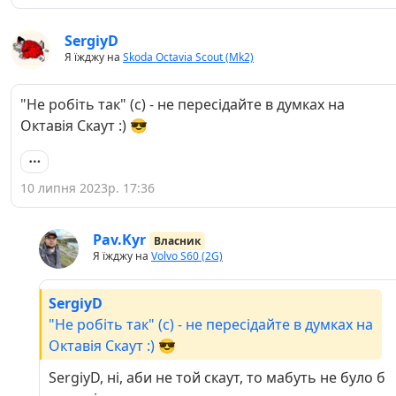
SergiyD
Я їжджу на
Skoda Octavia Scout (Mk2)
"Не робіть так" (с) - не пересідайте в думках на
Октавія Скаут :) 😎
10 липня 2023р. 17:36
Pav.Kyr
Власник
Я їжджу на
Volvo S60 (2G)
SergiyD
"Не робіть так" (с) - не пересідайте в думках на
Октавія Скаут :) 😎
SergiyD, ні, аби не той скаут, то мабуть не було б