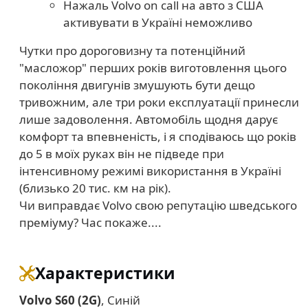
Нажаль Volvo on call на авто з США
активувати в Україні неможливо
Чутки про дороговизну та потенційний
"масложор" перших років виготовлення цього
покоління двигунів змушують бути дещо
тривожним, але три роки експлуатації принесли
лише задоволення. Автомобіль щодня дарує
комфорт та впевненість, і я сподіваюсь що років
до 5 в моїх руках він не підведе при
інтенсивному режимі використання в Україні
(близько 20 тис. км на рік).
Чи виправдає Volvo свою репутацію шведського
преміуму? Час покаже....
Характеристики
Volvo S60 (2G)
, Синій