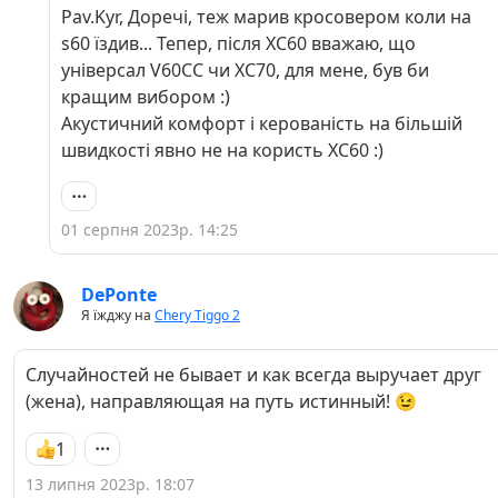
Pav.Kyr, Доречі, теж марив кросовером коли на
s60 їздив... Тепер, після XC60 вважаю, що
універсал V60CC чи XC70, для мене, був би
кращим вибором :)
Акустичний комфорт і керованість на більшій
швидкості явно не на користь XC60 :)
01 серпня 2023р. 14:25
DePonte
Я їжджу на
Chery Tiggo 2
Случайностей не бывает и как всегда выручает друг
(жена), направляющая на путь истинный! 😉
1
13 липня 2023р. 18:07