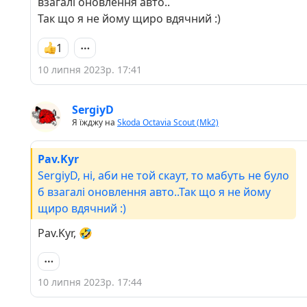
взагалі оновлення авто..
Так що я не йому щиро вдячний :)
1
10 липня 2023р. 17:41
SergiyD
Я їжджу на
Skoda Octavia Scout (Mk2)
Pav.Kyr
SergiyD, ні, аби не той скаут, то мабуть не було
б взагалі оновлення авто..Так що я не йому
щиро вдячний :)
Pav.Kyr, 🤣
10 липня 2023р. 17:44