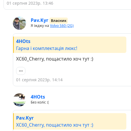
01 серпня 2023р. 13:46
Pav.Kyr
Власник
Я їжджу на
Volvo S60 (2G)
4HOts
Гарна і комплектація люкс!
XC60_Cherry, пощастило хоч тут :)
01 серпня 2023р. 14:14
4HOts
Без коліс :(
Pav.Kyr
XC60_Cherry, пощастило хоч тут :)