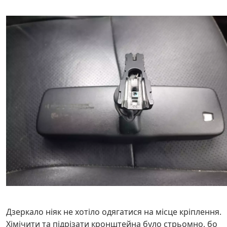
Дзеркало ніяк не хотіло одягатися на місце кріплення.
Хімічити та підрізати кронштейна було стрьомно, бо