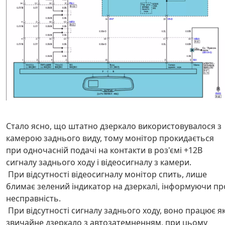
Стало ясно, що штатно дзеркало використовувалося з
камерою заднього виду, тому монітор прокидається
при одночасній подачі на контакти в роз'ємі +12В
сигналу заднього ходу і відеосигналу з камери.
При відсутності відеосигналу монітор спить, лише
блимає зелений індикатор на дзеркалі, інформуючи пр
несправність.
При відсутності сигналу заднього ходу, воно працює я
звичайне дзеркало з автозатемненням, при цьому