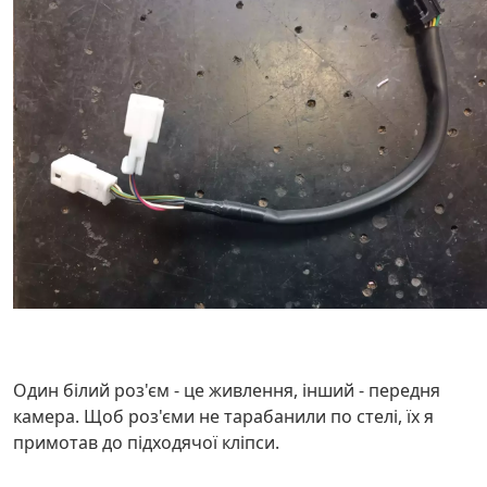
Один білий роз'єм - це живлення, інший - передня
камера. Щоб роз'єми не тарабанили по стелі, їх я
примотав до підходячої кліпси.