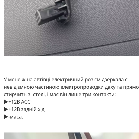
У мене ж на автівці електричний роз'єм дзеркала є
невід'ємною частиною електропроводки даху та прямо
стирчить зі стелі, і має він лише три контакти:
▶️+12В АСС;
▶️+12В задній хід;
▶️-маса.