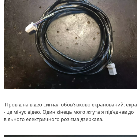
Провід на відео сигнал обов'язково екранований, екр
- це мінус відео. Один кінець мого жгута я під'єднав до
вільного електричного роз'єма дзеркала.