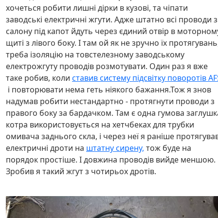
хочеться робити лишні дірки в кузові, та чіпати
заводські електричні жгути. Адже штатно всі проводи з
салону під капот йдуть через єдиний отвір в моторном
щиті з лівого боку. І там ой як не зручно їх протягувань
треба ізоляцію на товстелезному заводському
електрожгуту проводів розмотувати. Один раз я вже
таке робив, коли
ставив систему підсвітку поворотів AF
і повторювати нема геть ніякого бажання.Тож я знов
надумав робити нестандартно - протягнути проводи з
правого боку за бардачком. Там є одна гумова заглушк
котра використовується на хетчбеках для трубки
омивача заднього скла, і через неї я раніше протягува
електричні дроти на
штатну сирену,
тож буде на
порядок простіше. І довжина проводів вийде меншою.
Зробив я такий жгут з чотирьох дротів.