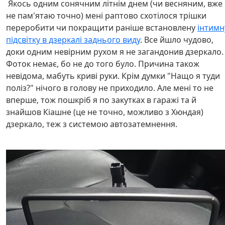
Якось одним сонячним літнім днем (чи весняним, вже
не пам'ятаю точно) мені раптово схотілося трішки
переробити чи покращити раніше встановлену
інтимн
підсвітку в дзеркалі заднього виду
. Все йшло чудово,
доки одним невірним рухом я не загандонив дзеркало.
Фоток немає, бо не до того було. Причина також
невідома, мабуть криві руки. Крім думки "Нащо я туди
поліз?" нічого в голову не приходило. Але мені то не
вперше, тож пошкріб я по закутках в гаражі та й
знайшов Кіашне (це не точно, можливо з Хюндая)
дзеркало, теж з системою автозатемнення.