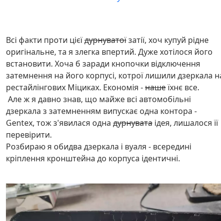
Всі факти проти цієї
дурнуватої
затії, хоч купуй рідне
оригінальне, та я злегка впертий. Дуже хотілося його
встановити. Хоча б заради кнопочки відключення
затемнення на його корпусі, котрої лишили дзеркала н
рестайлінгових Міциках. Економія -
наше
їхнє все.
Але ж я давно знав, що майже всі автомобільні
дзеркала з затемненням випускає одна контора -
Gentex, тож з'явилася одна
дурнувата
ідея, лишалося її
перевірити.
Розбираю я обидва дзеркала і вуаля - всередині
кріплення кронштейна до корпуса ідентичні.