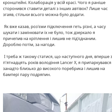
кронштейні. Колаборація у всій красі. Чого я раніше
сторонився ставити деталі з інших автівок? Лише час
згаяв, стільки всього можна було додати.
Як вже казав, роз'єми підключення геть різні, а часу
шукати і замінювати їх не було, тож дзеркало я
причепив на кріплення і лишив не під'єднаним.
Дороблю потім, за нагоди.
І треба ж такому статися, що наступного дня, вперше 
п'ятнадцять років володіння Lancer X, я припаркувався
занадто близько до високого поребрика і лишив на
бампері пару подряпин.