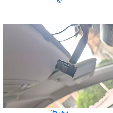
КІА
Мітсубісі