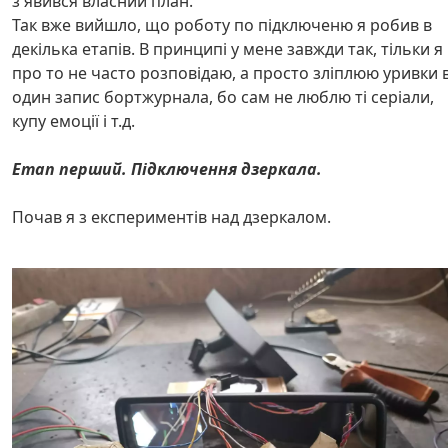
з'явився власний план.
Так вже вийшло, що роботу по підключеню я робив в
декілька етапів. В принципі у мене завжди так, тільки я
про то не часто розповідаю, а просто зліплюю уривки 
один запис бортжурнала, бо сам не люблю ті серіали,
купу емоції і т.д.
Етап перший. Підключення дзеркала.
Почав я з експериментів над дзеркалом.