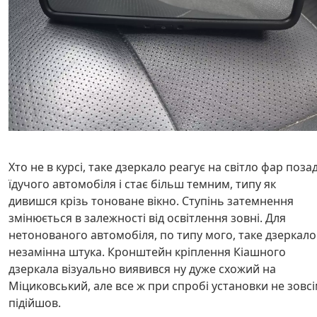
Хто не в курсі, таке дзеркало реагує на світло фар поза
їдучого автомобіля і стає більш темним, типу як
дивишся крізь тоноване вікно. Ступінь затемнення
змінюється в залежності від освітлення зовні. Для
нетонованого автомобіля, по типу мого, таке дзеркало 
незамінна штука. Кронштейн кріплення Кіашного
дзеркала візуально виявився ну дуже схожий на
Міциковський, але все ж при спробі установки не зовс
підійшов.