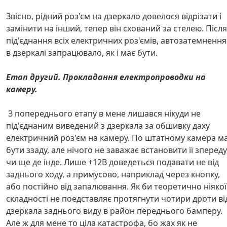
Звісно, рідний роз'єм на дзеркало довелося відрізати і
замінити на інший, тепер він схований за стелею. Після
під'єднання всіх електричних роз'ємів, автозатемнення
в дзеркалі запрацювало, як і має бути.
Етап другий. Прокладання електропроводки на
камеру.
З попереднього етапу в мене лишався нікуди не
під'єднаним виведений з дзеркала за обшивку даху
електричний роз'єм на камеру. По штатному камера м
бути ззаду, але нічого не заважає встановити її зпереду
чи ще де інде. Лише +12В доведеться подавати не від
заднього ходу, а примусово, наприклад через кнопку,
або постійно від запалювання. Як би теоретично ніякої
складності не поедставляє протягнути чотири дроти ві
дзеркала заднього виду в район переднього бамперу.
Але ж для мене то ціла катастрофа, бо жах як не