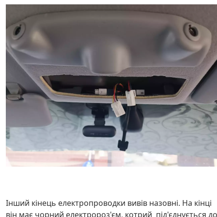
Інший кінець електропроводки вивів назовні. На кінці
він має чорний електророз'єм, котрий під'єднується д