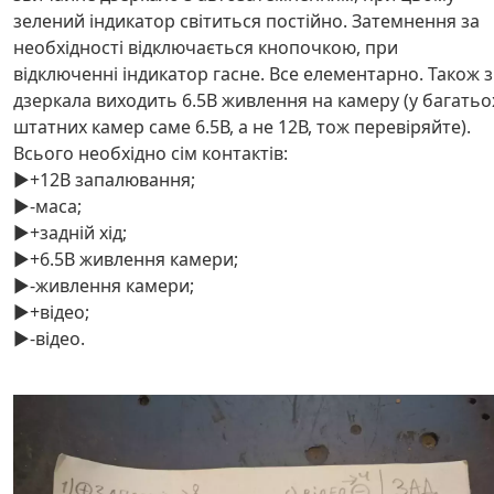
зелений індикатор світиться постійно. Затемнення за
необхідності відключається кнопочкою, при
відключенні індикатор гасне. Все елементарно. Також з
дзеркала виходить 6.5В живлення на камеру (у багатьо
штатних камер саме 6.5В, а не 12В, тож перевіряйте).
Всього необхідно сім контактів:
▶️+12В запалювання;
▶️-маса;
▶️+задній хід;
▶️+6.5В живлення камери;
▶️-живлення камери;
▶️+відео;
▶️-відео.