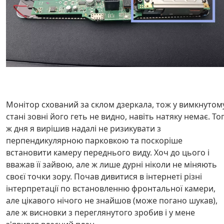
Монітор схований за склом дзеркала, тож у вимкнутом
стані зовні його геть не видно, навіть натяку немає. То
ж дня я вирішив надалі не ризикувати з
перпендикулярною парковкою та поскоріше
встановити камеру переднього виду. Хоч до цього і
вважав її зайвою, але ж лише дурні ніколи не міняють
своєї точки зору. Почав дивитися в інтернеті різні
інтерпретації по встановленню фронтальної камери,
але цікавого нічого не знайшов (може погано шукав),
але ж висновки з переглянутого зробив і у мене