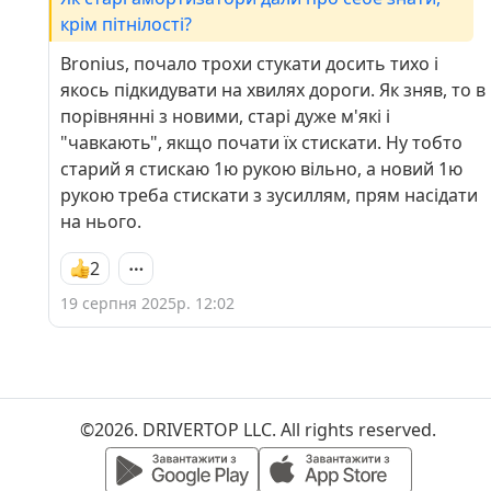
крім пітнілості?
Bronius, почало трохи стукати досить тихо і
якось підкидувати на хвилях дороги. Як зняв, то в
порівнянні з новими, старі дуже м'які і
"чавкають", якщо почати їх стискати. Ну тобто
старий я стискаю 1ю рукою вільно, а новий 1ю
рукою треба стискати з зусиллям, прям насідати
на нього.
2
19 серпня 2025р. 12:02
©2026. DRIVERTOP LLC. All rights reserved.