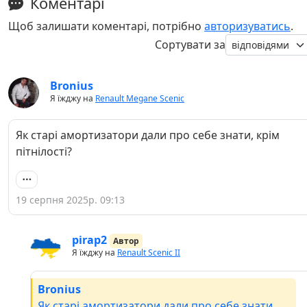
Коментарі
Щоб залишати коментарі, потрібно
авторизуватись
.
Сортувати за
Bronius
Я їжджу на
Renault Megane Scenic
Як старі амортизатори дали про себе знати, крім
пітнілості?
19 серпня 2025р. 09:13
pirap2
Автор
Я їжджу на
Renault Scenic II
Bronius
Як старі амортизатори дали про себе знати,