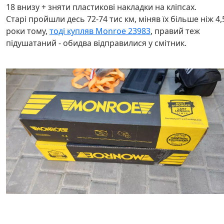
18 внизу + зняти пластикові накладки на кліпсах.
Старі пройшли десь 72-74 тис км, міняв їх більше ніж 4,
роки тому,
тоді купляв Monroe 23983
, правий теж
підушатаний - обидва відправилися у смітник.