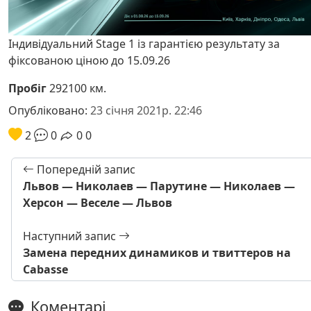
Індивідуальний Stage 1 із гарантією результату за
фіксованою ціною до 15.09.26
Пробіг
292100 км.
Опубліковано:
23 січня 2021р. 22:46
2
0
0
0
Попередній запис
Львов — Николаев — Парутине — Николаев —
Херсон — Веселе — Львов
Наступний запис
Замена передних динамиков и твиттеров на
Cabasse
Коментарі