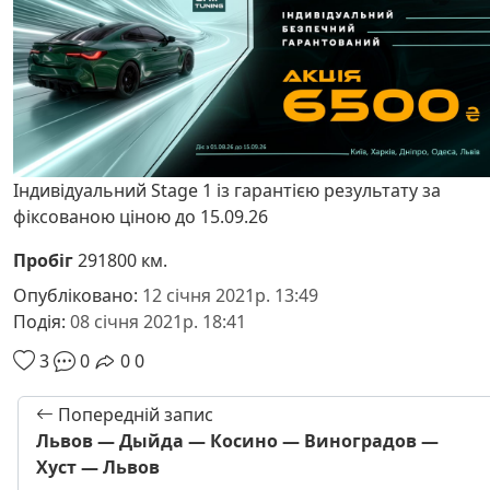
Індивідуальний Stage 1 із гарантією результату за
фіксованою ціною до 15.09.26
Пробіг
291800 км.
Опубліковано:
12 січня 2021р. 13:49
Подія:
08 січня 2021р. 18:41
3
0
0
0
Попередній запис
Львов — Дыйда — Косино — Виноградов —
Хуст — Львов