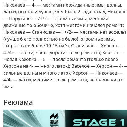
Николаев — 4- — местами неожиданные ямы, волны,
латки, но стали лучше, чем было 2 года назад; Николае
— Парутине — 2+/2 — огромные ямы, местами
движение по обочине, хотя местами начался ремонт;
Николаев — Станислав — 1+/2- — местами нет асфальт
(лучше б его полностью не было), огромные ямы,
скорость не более 10-15 км/ч; Станислав — Херсон —
4-/4+ — латки, часть дороги после ремонта; Херсон —
Новая Каховка — 5 — после ремонта (только возле
Херсона на 4- — много латок); Веселое — Херсон — 4- 
сильные волны и много латок; Херсон — Николаев —
4/4- — латки, местами после ремонта, не очень часто
ямы.
Реклама