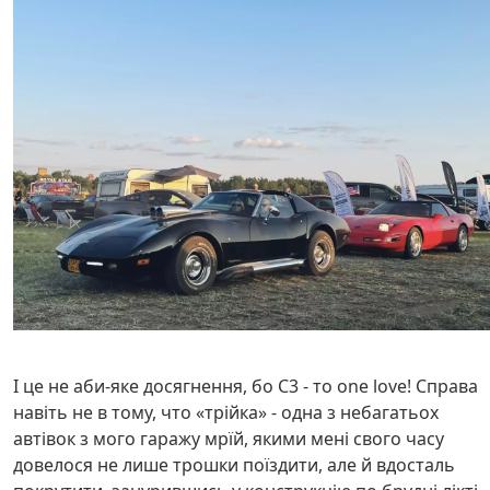
І це не аби-яке досягнення, бо С3 - то one love! Справа
навіть не в тому, что «трійка» - одна з небагатьох
автівок з мого гаражу мрїй, якими мені свого часу
довелося не лише трошки поїздити, але й вдосталь