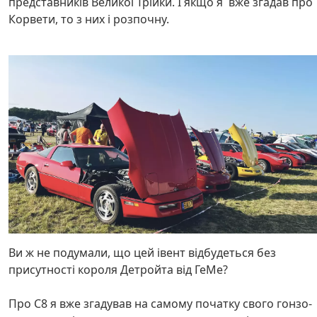
представників Великої Трійки. І якщо я вже згадав про
Корвети, то з них і розпочну.
Ви ж не подумали, що цей івент відбудеться без
присутності короля Детройта від ГеМе?
Про С8 я вже згадував на самому початку свого гонзо-