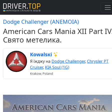
Dodge Challenger (ANEMOIA)
American Cars Mania XII Part IV
Свято метелика.
Кowаlsкі
Я їжджу на
Dodge Challenger
,
Chrysler PT
Cruiser
,
KIA Soul (1G)
Krakow, Poland