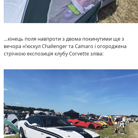
…кінець поля навпроти з двома покинутими ще з
вечора нʼюскул Challenger та Camaro і огороджена
стрічкою експозиція клубу Corvette зліва: