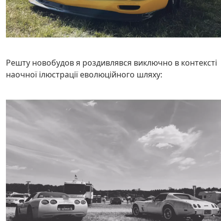
Решту новобудов я роздивлявся виключно в контексті
наочної ілюстрації еволюційного шляху: