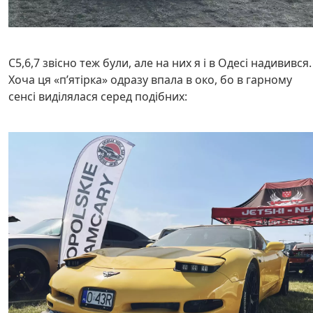
C5,6,7 звісно теж були, але на них я і в Одесі надивився.
Хоча ця «пʼятірка» одразу впала в око, бо в гарному
сенсі виділялася серед подібних: