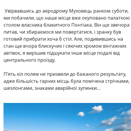
Увірвавшись до аеродрому Муховець ранком суботи,
ми побачили, що наше місце вже окуповано палаткою 
столом власника блакитного Понтіака. Він ще звечора
питав, чи збираємося ми повертатися, і зранку був
готовий прибрати хоча б стіл. Але, подивившись на
стан ще вчора блискучих і сяючих хромом вінтажних
автівок, я вирішив підшукати інше місце подалі від
центрального проїзду.
Пʼять кіл полем не призвели до бажаного результату,
адже більшість гарних місць була помічена стрічками,
шезлонгами, знаками аварійної зупинки…