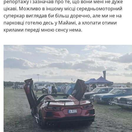
репортажу і зазначав про те, що вони мені не дуже
цікаві. Можливо в іншому місці середньомоторний
суперкар виглядав би більш доречно, але ми не на
парковці готелю десь у Майамі, а хлопати отими
крилами переді мною сенсу нема.