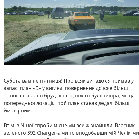
Субота вам не пʼятниця! Про всяк випадок я тримав у
запасі план «Б» у вигляді повернення до вже більш
тісного і значно бруднішого, ніж то було вчора, місця
попередньої локації, і той план ставав дедалі більш
ймовірним.
Втім, з N-ної спроби місце ми все ж знайшли. Власник
зеленого 392 Charger-а чи то вподобавши мій Челік, чи