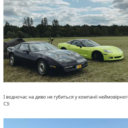
І водночас на диво не губиться у компанії неймовірног
С3: