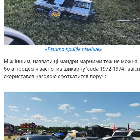
«Решта приїде пізніше»
Між іншим, назвати ці мандри марними теж не можна,
бо в процесі я заспотив шикарну ‘cuda 1972-1974 і звіс
скористався нагодою сфоткатится поруч: