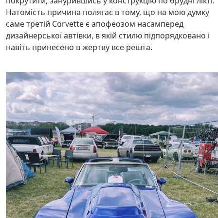
покрутити, занурившись у конструкцію по брудні лікті.
Натомість причина полягає в тому, що на мою думку
саме третій Corvette є апофеозом насамперед
дизайнерської автівки, в якій стилю підпорядковано і
навіть принесено в жертву все решта.