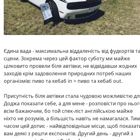
Єдина вада - максимальна віддаленість від фудкортів т
сцени. Зокрема через цей фактор суботу ми майже
цілковито провели біля автівки, не відвідавши жодних
заходів крім задоволення природних потреб наших
організмів: пиво та кебаб in > пиво та кебаб out.
Присутність біля автівки стала чудовою можливістю дл
Доджа показати себе, а для мене - розповісти про ньог
всім бажаючим, бо той спек-ліст англійською майже
ніхто не розумів, а більшість навіть не намагалася. Тим
часом цей допис - найвідповідніше місце, щоб показат
вам деякі з решти експонатів. Другий день - другий з