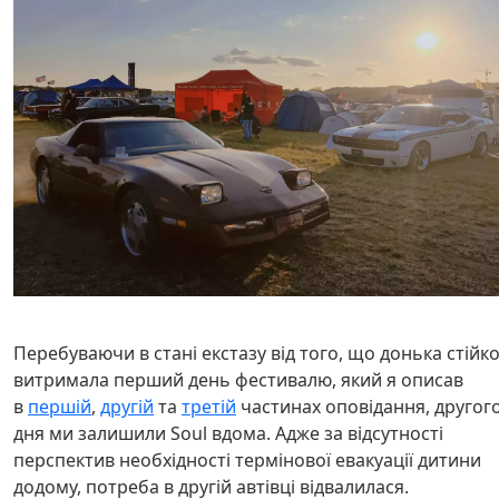
Перебуваючи в стані екстазу від того, що донька стійк
витримала перший день фестивалю, який я описав
в
першій
,
другій
та
третій
частинах оповідання, другог
дня ми залишили Soul вдома. Адже за відсутності
перспектив необхідності термінової евакуації дитини
додому, потреба в другій автівці відвалилася.