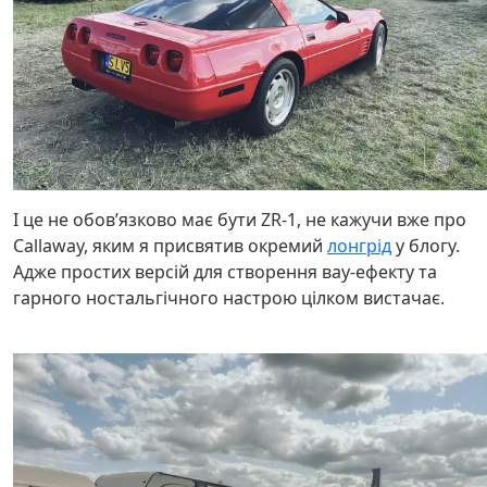
І це не обовʼязково має бути ZR-1, не кажучи вже про
Callaway, яким я присвятив окремий
лонгрід
у блогу.
Адже простих версій для створення вау-ефекту та
гарного ностальгічного настрою цілком вистачає.