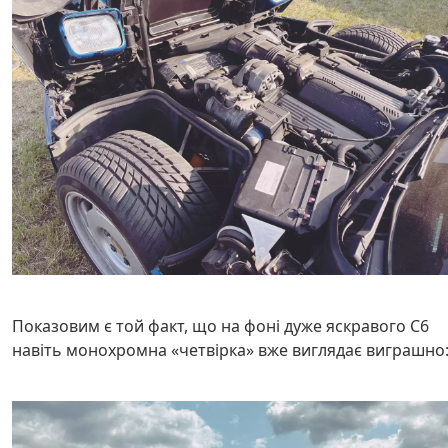
Показовим є той факт, що на фоні дуже яскравого С6
навіть монохромна «четвірка» вже виглядає виграшно