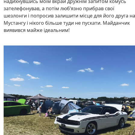
надихнувшись моїм вкрай дружнім запитом комусь
зателефонував, а потім любʼязно прибрав свої
шезлонги і попросив залишити місце для його друга н
Мустангу і нікого більше туди не пускати. Майданчик
виявився майже ідеальним!