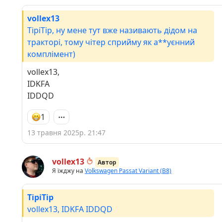
vollex13
TipiTip, ну мене тут вже називають дідом на
тракторі, тому чітер сприйму як а**уєнний
комплімент)
vollex13,
IDKFA
IDDQD
1
13 травня 2025р. 21:47
vollex13
Автор
Я їжджу на
Volkswagen Passat Variant (B8)
TipiTip
vollex13, IDKFA IDDQD