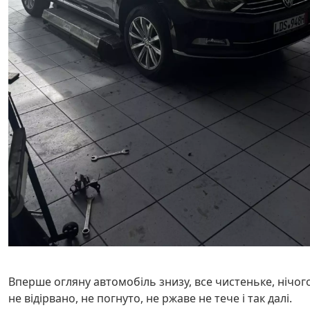
Вперше огляну автомобіль знизу, все чистеньке, нічог
не відірвано, не погнуто, не ржаве не тече і так далі.