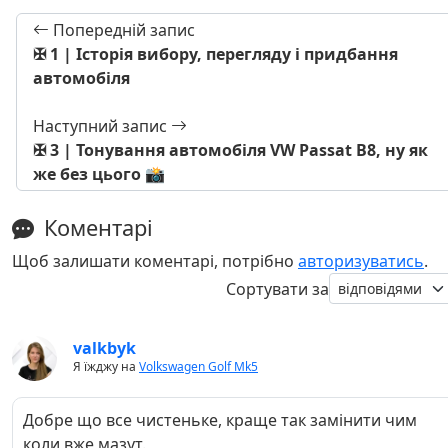
Попередній запис
✠ 1 | Історія вибору, перегляду і придбання
автомобіля
Наступний запис
✠ 3 | Тонування автомобіля VW Passat B8, ну як
же без цього 📸
Коментарі
Щоб залишати коментарі, потрібно
авторизуватись
.
Сортувати за
valkbyk
Я їжджу на
Volkswagen Golf Mk5
Добре що все чистеньке, краще так замінити чим
коли вже мазут.