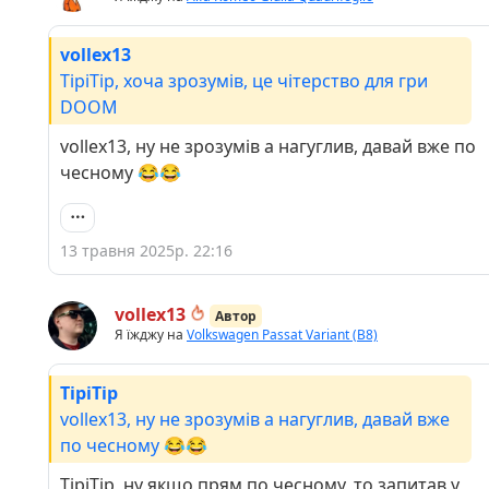
vollex13
TipiTip, хоча зрозумів, це чітерство для гри
DOOM
vollex13, ну не зрозумів а нагуглив, давай вже по
чесному 😂😂
13 травня 2025р. 22:16
vollex13
Автор
Я їжджу на
Volkswagen Passat Variant (B8)
TipiTip
vollex13, ну не зрозумів а нагуглив, давай вже
по чесному 😂😂
TipiTip, ну якщо прям по чесному, то запитав у