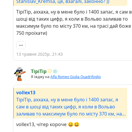
Stanislav_Kremsa, це, взагалі, законно? ))
TipiTip, аххаха, ну в мене було і 1400 запас, я сам в
шоці від таких цифр, я коли в Вольво заливав то
максимум було по місту 370 км, на трасі дай боже
750 проїхати)
13 травня 2025р. 21:43
TipiTip
Я їжджу на
Alfa Romeo Giulia Quadrifoglio
vollex13
TipiTip, аххаха, ну в мене було і 1400 запас, я
сам в шоці від таких цифр, я коли в Вольво
заливав то максимум було по місту 370 км, на
трасі дай боже 750 проїхати)
vollex13, чітер короче 😄😄