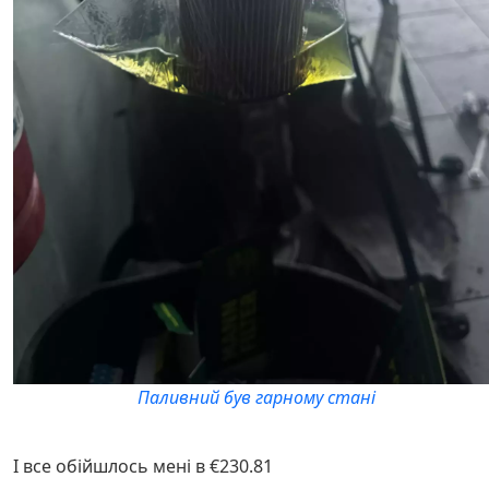
Паливний був гарному стані
І все обійшлось мені в €230.81