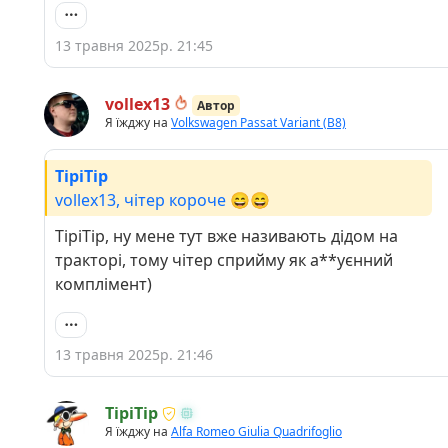
13 травня 2025р. 21:45
vollex13
Автор
Я їжджу на
Volkswagen Passat Variant (B8)
TipiTip
vollex13, чітер короче 😄😄
TipiTip, ну мене тут вже називають дідом на
тракторі, тому чітер сприйму як а**уєнний
комплімент)
13 травня 2025р. 21:46
TipiTip
Я їжджу на
Alfa Romeo Giulia Quadrifoglio