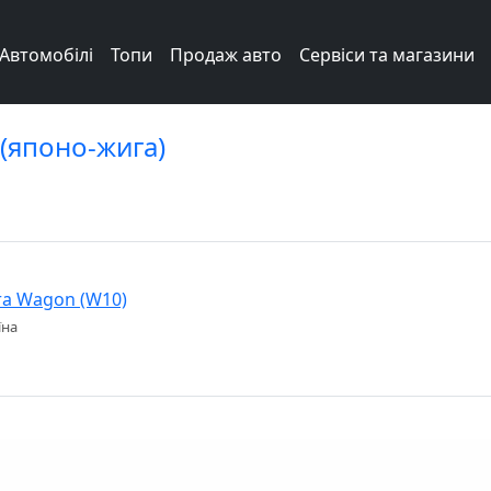
Автомобілі
Топи
Продаж авто
Сервіси та магазини
 (японо-жига)
ra Wagon (W10)
їна