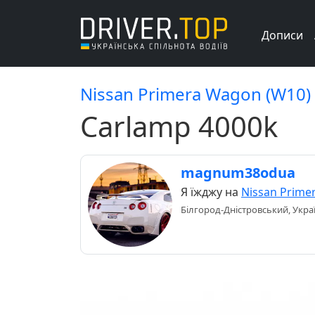
Дописи
Nissan Primera Wagon (W10)
Carlamp 4000k
magnum38odua
Я їжджу на
Nissan Prime
Білгород-Дністровський, Укра