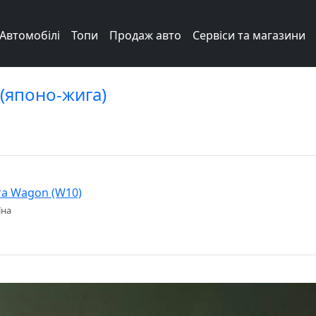
Автомобілі
Топи
Продаж авто
Сервіси та магазини
 (японо-жига)
ra Wagon (W10)
їна