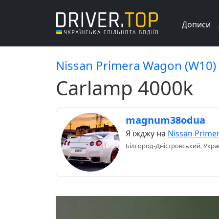
Дописи
Nissan Primera Wagon (W10)
Carlamp 4000k
magnum38odua
Я їжджу на
Nissan Prime
Білгород-Дністровський, Укра