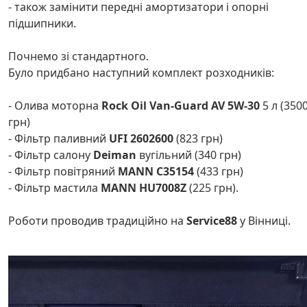
- також замінити передні амортизатори і опорні
підшипники.
Почнемо зі стандартного.
Було придбано наступний комплект розходників:
- Олива моторна
Rock Oil Van-Guard AV 5W-30
5 л (350
грн)
- Фільтр паливний
UFI
2602600
(823 грн)
- Фільтр салону
Deiman
вугільний
(340 грн)
- Фільтр повітряний
MANN
C35154
(433 грн)
- Фільтр мастила
MANN
HU7008Z
(225 грн).
Роботи проводив традиційно на
Service88
у Вінниці.