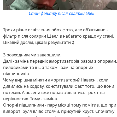
Стан фільтру після солярки Shell
Трохи різне освітлення обох фото, але обʼєктивно -
фільтр після солярки Шелл в набагато кращому стані.
Цікавий дослід, цікаві результати :)
З розходниками завершили.
Далі - заміна передніх амортизаторів разом з опорами,
пиловиками та ін., а також - заміна опорних
підшипників.
Чому вирішив міняти амортизатори? Навесні, коли
дивились на ходову, констатували факт того, що вони
потекли. А восени вже почав зʼявлятись грохіт на
нерівностях. Тому - заміна.
Опорні підшипники - пару місяці тому помітив, що при
вивороті руля вліво стоячи, присутній хруст. Спочатку