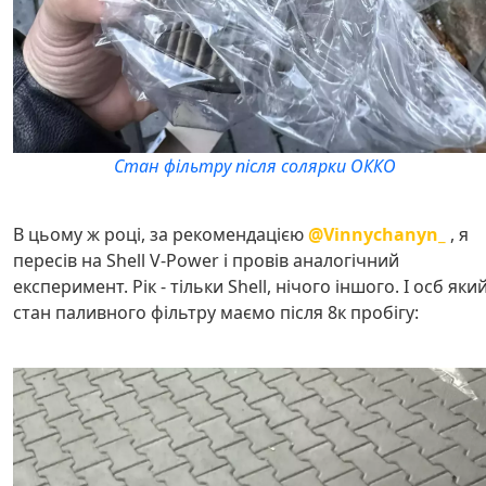
Стан фільтру після солярки ОККО
В цьому ж році, за рекомендацією
@Vinnychanyn_
, я
пересів на Shell V-Power і провів аналогічний
експеримент. Рік - тільки Shell, нічого іншого. І осб яки
стан паливного фільтру маємо після 8к пробігу: