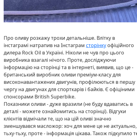
Про оливу розкажу трохи детальніше. Влітку в
інстаграмі натрапив на Інстаграм
сторінку
офіційного
дилера Rock Oil в Україні. Ніколи не чув про цього
виробника взагалі нічого. Проте, досліджуючи
інформацію на сторінці та в інтернеті, виявив, що це -
британський виробник оливи преміум-класу для
високонавантажених двигунів, профілюються в першу
чергу на двигунах для спорткарів і байків. Є офіціними
спонсорами British Superbike.
Показники оливи - дуже вразили (не буду вдаватись в
деталі - можете ознайомитись на сторінці). Відгуки
клієнтів відмічали те, що на цій оливі значно
зменшувався масложор: хоч для мене це не актуально,
тьху-тьху, проте - інформація цікава. Також підкупило т