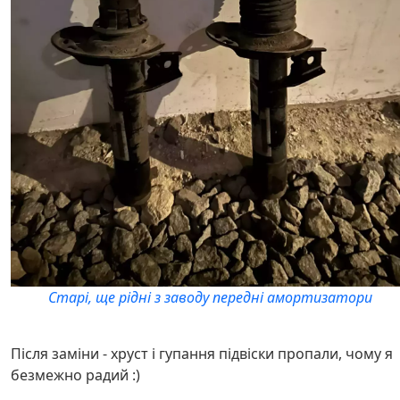
Старі, ще рідні з заводу передні амортизатори
Після заміни - хруст і гупання підвіски пропали, чому я
безмежно радий :)