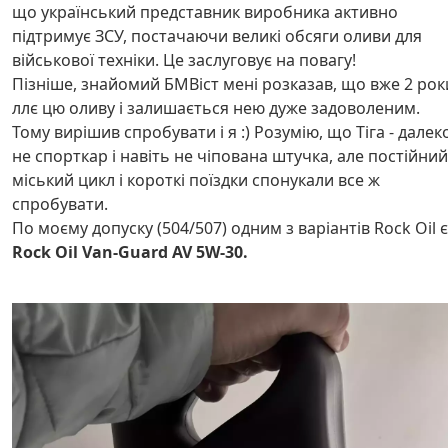
що український представник виробника активно
підтримує ЗСУ, постачаючи великі обсяги оливи для
військової техніки. Це заслуговує на повагу!
Пізніше, знайомий БМВіст мені розказав, що вже 2 рок
ллє цю оливу і залишається нею дуже задоволеним.
Тому вирішив спробувати і я :) Розумію, що Тіга - далек
не спорткар і навіть не чіпована штучка, але постійний
міський цикл і короткі поїздки спонукали все ж
спробувати.
По моєму допуску (504/507) одним з варіантів Rock Oil є
Rock Oil Van-Guard AV 5W-30.