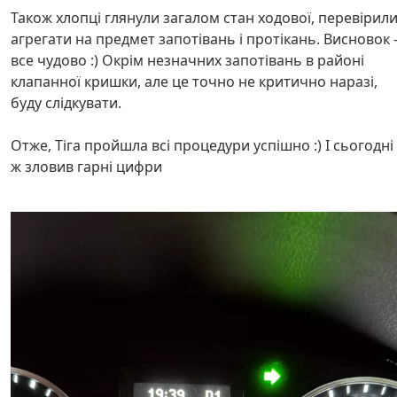
Також хлопці глянули загалом стан ходової, перевірил
агрегати на предмет запотівань і протікань. Висновок 
все чудово :) Окрім незначних запотівань в районі
клапанної кришки, але це точно не критично наразі,
буду слідкувати.
Отже, Тіга пройшла всі процедури успішно :) І сьогодні
ж зловив гарні цифри