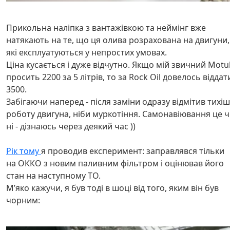
Прикольна наліпка з вантажівкою та неймінг вже
натякають на те, що ця олива розрахована на двигуни,
які експлуатуються у непростих умовах.
Ціна кусається і дуже відчутно. Якщо мій звичний Motu
просить 2200 за 5 літрів, то за Rock Oil довелось віддат
3500.
Забігаючи наперед - після заміни одразу відмітив тихіш
роботу двигуна, ніби муркотіння. Самонавіювання це 
ні - дізнаюсь через деякий час ))
Рік тому
я проводив експеримент: заправлявся тільки
на ОККО з новим паливним фільтром і оцінював його
стан на наступному ТО.
Мʼяко кажучи, я був тоді в шоці від того, яким він був
чорним: